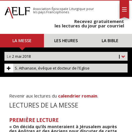
L'AELF
S'abonner
Association Épiscopale Liturgique
pour
les pays Francophones
Calendrier
Recevez gratuitement
Contact
les lectures du jour par courriel
LA MESSE
LES HEURES
LA BIBLE
Le
2 mai 2018
|
S. Athanase, évêque et docteur de l'Eglise
Revenir aux lectures du
calendrier romain
.
LECTURES DE LA MESSE
PREMIÈRE LECTURE
« On décida qu’ils monteraient à Jérusalem auprès
des Apôtres et des Anciens pour discuter de cette