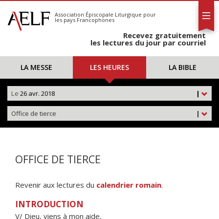
L'AELF
S'abonner
Association Épiscopale Liturgique
pour
les pays Francophones
Calendrier
Recevez gratuitement
Contact
les lectures du jour par courriel
LA MESSE
LES HEURES
LA BIBLE
Le
26 avr. 2018
|
Office de tierce
|
OFFICE DE TIERCE
Revenir aux lectures du
calendrier romain
.
INTRODUCTION
V/ Dieu, viens à mon aide,