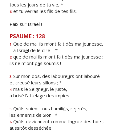
tous les jo
u
rs de ta vie, *
et tu verras les f
ls de tes fils.
6
Paix sur Israël !
PSAUME : 128
Que de mal ils m’ont f
a
it dès ma jeunesse,
1
– à Isra
ë
l de le dire – *
que de mal ils m’ont f
a
it dès ma jeunesse :
2
ils ne m’ont p
a
s soumis !
Sur mon dos, des laboure
u
rs ont labouré
3
et creus
é
leurs sillons ; *
mais le Seigne
u
r, le juste,
4
a brisé l’attel
a
ge des impies.
Qu’ils soient tous humili
é
s, rejetés,
5
les ennem
i
s de Sion ! *
Qu’ils deviennent comme l’h
e
rbe des toits,
6
aussitôt desséchée !