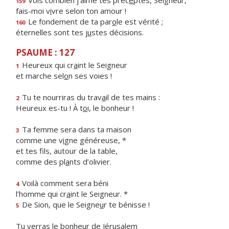
Vois combien j’aime tes préc
e
ptes, Seigneur,
159
fais-moi v
i
vre selon ton amour !
Le fondement de ta par
o
le est vérité ;
160
éternelles sont tes j
u
stes décisions.
PSAUME : 127
Heureux qui cr
a
int le Seigneur
1
et marche sel
o
n ses voies !
Tu te nourriras du trav
a
il de tes mains :
2
Heureux es-tu ! À t
o
i, le bonheur !
Ta femme sera dans ta maison
3
comme une v
i
gne généreuse, *
et tes fils, autour de la table,
comme des pl
a
nts d’olivier.
Voilà comment sera béni
4
l’homme qui cr
a
int le Seigneur. *
De Sion, que le Seigne
u
r te bénisse !
5
Tu verras le bonheur de Jérusalem