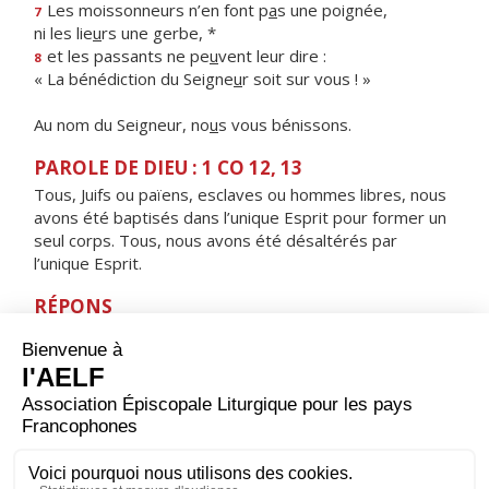
Les moissonneurs n’en font p
a
s une poignée,
7
ni les lie
u
rs une gerbe, *
et les passants ne pe
u
vent leur dire :
8
« La bénédiction du Seigne
u
r soit sur vous ! »
Au nom du Seigneur, no
u
s vous bénissons.
PAROLE DE DIEU : 1 CO 12, 13
Tous, Juifs ou païens, esclaves ou hommes libres, nous
avons été baptisés dans l’unique Esprit pour former un
seul corps. Tous, nous avons été désaltérés par
l’unique Esprit.
RÉPONS
V/ Le Seigneur est vraiment ressuscité, alléluia,
il est apparu à Simon, alléluia.
ORAISON
Dieu qui relèves la nature humaine bien au-dessus de
sa condition originelle, souviens-toi de cette œuvre de
ton amour : maintiens dans ta bénédiction ceux que tu