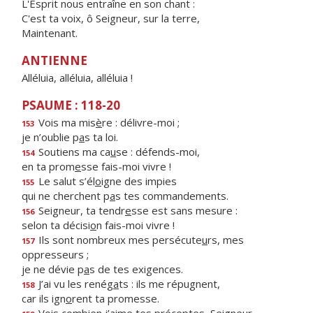
L'Esprit nous entraîne en son chant :
C'est ta voix, ô Seigneur, sur la terre,
Maintenant.
ANTIENNE
Alléluia, alléluia, alléluia !
PSAUME : 118-20
Vois ma mis
è
re : délivre-moi ;
153
je n’oublie p
a
s ta loi.
Soutiens ma ca
u
se : défends-moi,
154
en ta prom
e
sse fais-moi vivre !
Le salut s’él
o
igne des impies
155
qui ne cherchent p
a
s tes commandements.
Seigneur, ta tendr
e
sse est sans mesure :
156
selon ta décisi
o
n fais-moi vivre !
Ils sont nombreux mes persécute
u
rs, mes
157
oppresseurs ;
je ne dévie p
a
s de tes exigences.
J’ai vu les renég
a
ts : ils me répugnent,
158
car ils ign
o
rent ta promesse.