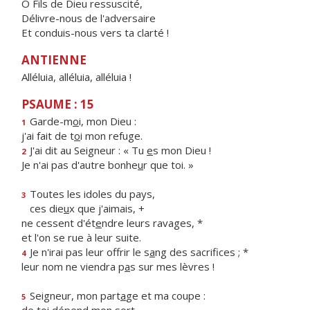
Ô Fils de Dieu ressuscité,
Délivre-nous de l'adversaire
Et conduis-nous vers ta clarté !
ANTIENNE
Alléluia, alléluia, alléluia !
PSAUME : 15
Garde-m
o
i, mon Dieu :
1
j'ai fait de t
o
i mon refuge.
J'ai dit au Seigneur : « Tu
e
s mon Dieu !
2
Je n'ai pas d'autre bonhe
u
r que toi. »
Toutes les idoles du pays,
3
ces die
u
x que j'aimais, +
ne cessent d'ét
e
ndre leurs ravages, *
et l'on se rue à leur suite.
Je n'irai pas leur offrir le s
a
ng des sacrifices ; *
4
leur nom ne viendra p
a
s sur mes lèvres !
Seigneur, mon part
a
ge et ma coupe :
5