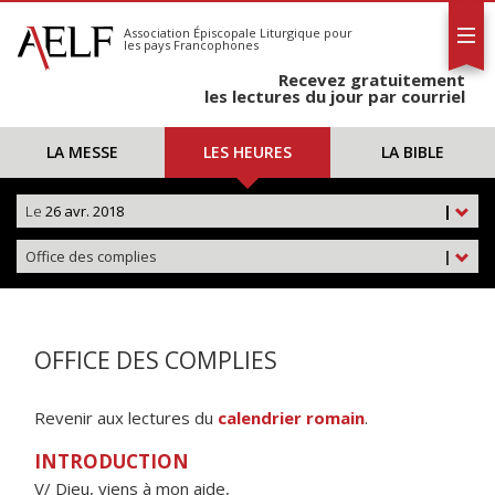
L'AELF
S'abonner
Association Épiscopale Liturgique
pour
les pays Francophones
Calendrier
Recevez gratuitement
Contact
les lectures du jour par courriel
LA MESSE
LES HEURES
LA BIBLE
Le
26 avr. 2018
|
Office des complies
|
OFFICE DES COMPLIES
Revenir aux lectures du
calendrier romain
.
INTRODUCTION
V/ Dieu, viens à mon aide,