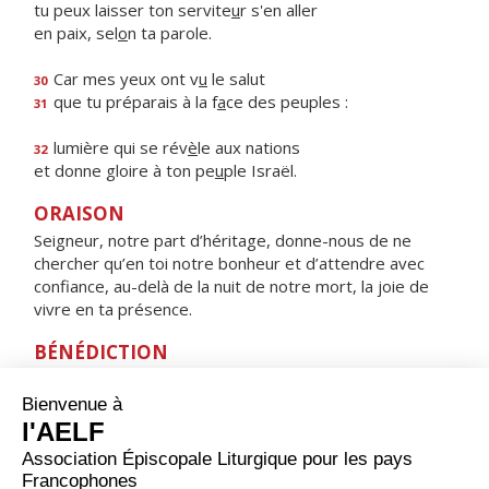
tu peux laisser ton servite
u
r s'en aller
en paix, sel
o
n ta parole.
Car mes yeux ont v
u
le salut
30
que tu préparais à la f
a
ce des peuples :
31
lumière qui se rév
è
le aux nations
32
et donne gloire à ton pe
u
ple Israël.
ORAISON
Seigneur, notre part d’héritage, donne-nous de ne
chercher qu’en toi notre bonheur et d’attendre avec
confiance, au-delà de la nuit de notre mort, la joie de
vivre en ta présence.
BÉNÉDICTION
Que la paix de Dieu garde notre cœur et nos pensées
dans le Christ Jésus, notre Seigneur. Amen.
HYMNE : Ô VIERGE MARIE, QUELLE JOIE !
ALLÉLUIA !