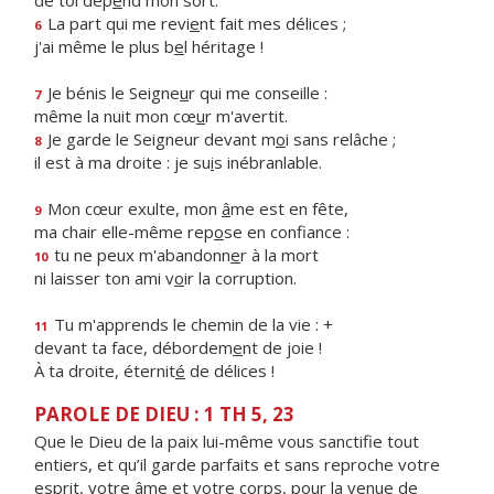
de toi dép
e
nd mon sort.
La part qui me revi
e
nt fait mes délices ;
6
j'ai même le plus b
e
l héritage !
Je bénis le Seigne
u
r qui me conseille :
7
même la nuit mon cœ
u
r m'avertit.
Je garde le Seigneur devant m
o
i sans relâche ;
8
il est à ma droite : je su
i
s inébranlable.
Mon cœur exulte, mon
â
me est en fête,
9
ma chair elle-même rep
o
se en confiance :
tu ne peux m'abandonn
e
r à la mort
10
ni laisser ton ami v
o
ir la corruption.
Tu m'apprends le chemin de la vie : +
11
devant ta face, débordem
e
nt de joie !
À ta droite, éternit
é
de délices !
PAROLE DE DIEU : 1 TH 5, 23
Que le Dieu de la paix lui-même vous sanctifie tout
entiers, et qu’il garde parfaits et sans reproche votre
esprit, votre âme et votre corps, pour la venue de