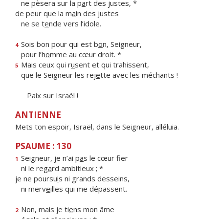
ne pèsera sur la p
a
rt des justes, *
de peur que la m
a
in des justes
ne se t
e
nde vers l’idole.
Sois bon pour qui est b
o
n, Seigneur,
4
pour l’h
o
mme au cœur droit. *
Mais ceux qui r
u
sent et qui trahissent,
5
que le Seigneur les rej
e
tte avec les méchants !
Paix sur Israël !
ANTIENNE
Mets ton espoir, Israël, dans le Seigneur, alléluia.
PSAUME : 130
Seigneur, je n’ai p
a
s le cœur fier
1
ni le reg
a
rd ambitieux ; *
je ne poursu
i
s ni grands desseins,
ni merv
e
illes qui me dépassent.
Non, mais je ti
e
ns mon âme
2