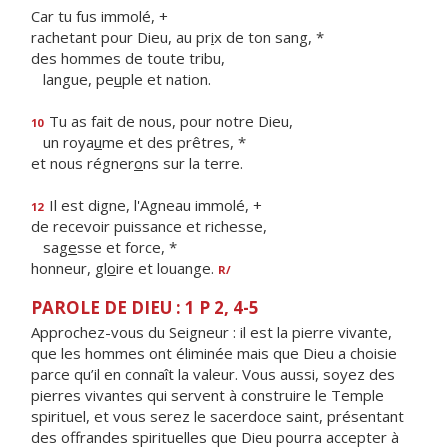
Car tu fus immolé, +
rachetant pour Dieu, au pr
i
x de ton sang, *
des hommes de toute tribu,
langue, pe
u
ple et nation.
Tu as fait de nous, pour notre Dieu,
10
un roya
u
me et des prêtres, *
et nous régner
o
ns sur la terre.
Il est digne, l'Agneau immolé, +
12
de recevoir puissance et richesse,
sag
e
sse et force, *
honneur, gl
o
ire et louange.
R/
PAROLE DE DIEU : 1 P 2, 4-5
Approchez-vous du Seigneur : il est la pierre vivante,
que les hommes ont éliminée mais que Dieu a choisie
parce qu’il en connaît la valeur. Vous aussi, soyez des
pierres vivantes qui servent à construire le Temple
spirituel, et vous serez le sacerdoce saint, présentant
des offrandes spirituelles que Dieu pourra accepter à