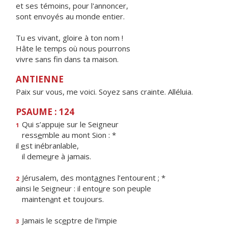
et ses témoins, pour l'annoncer,
sont envoyés au monde entier.
Tu es vivant, gloire à ton nom !
Hâte le temps où nous pourrons
vivre sans fin dans ta maison.
ANTIENNE
Paix sur vous, me voici. Soyez sans crainte. Alléluia.
PSAUME : 124
Qui s’appu
i
e sur le Seigneur
1
ress
e
mble au mont Sion : *
il
e
st inébranlable,
il deme
u
re à jamais.
Jérusalem, des mont
a
gnes l’entourent ; *
2
ainsi le Seigneur : il ento
u
re son peuple
mainten
a
nt et toujours.
Jamais le sc
e
ptre de l’impie
3