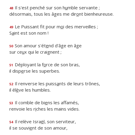
Il s'est penché sur son h
u
mble servante ;
48
désormais, tous les âges me dir
o
nt bienheureuse.
Le Puissant fit pour m
o
i des merveilles ;
49
S
a
int est son nom !
Son amour s'ét
e
nd d'âge en âge
50
sur ce
u
x qui le craignent ;
Déployant la f
o
rce de son bras,
51
il disp
e
rse les superbes.
Il renverse les puiss
a
nts de leurs trônes,
52
il él
è
ve les humbles.
Il comble de bi
e
ns les affamés,
53
renvoie les r
i
ches les mains vides.
Il relève Isra
ë
l, son serviteur,
54
il se souvi
e
nt de son amour,