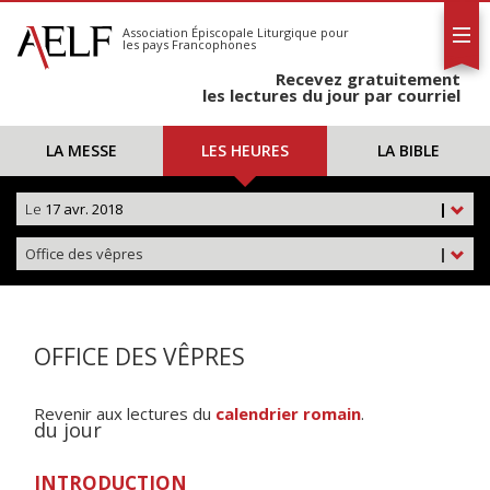
L'AELF
S'abonner
Association Épiscopale Liturgique
pour
les pays Francophones
Calendrier
Recevez gratuitement
Contact
les lectures du jour par courriel
LA MESSE
LES HEURES
LA BIBLE
Le
17 avr. 2018
|
Office des vêpres
|
OFFICE DES VÊPRES
Revenir aux lectures du
calendrier romain
.
du jour
INTRODUCTION