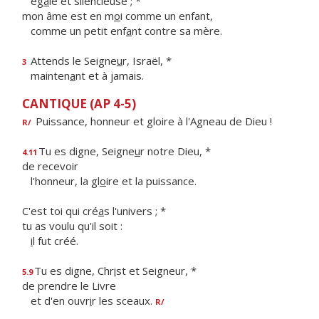
ég
a
le et silencieuse ; *
mon âme est en m
o
i comme un enfant,
comme un petit enf
a
nt contre sa mère.
Attends le Seigne
u
r, Israël, *
3
mainten
a
nt et à jamais.
CANTIQUE (AP 4-5)
Puissance, honneur et gloire à l'Agneau de Dieu !
R/
Tu es digne, Seigne
u
r notre Dieu, *
4.11
de recevoir
l'honneur, la gl
o
ire et la puissance.
C'est toi qui cré
a
s l'univers ; *
tu as voulu qu'il soit :
i
l fut créé.
Tu es digne, Chr
i
st et Seigneur, *
5.9
de prendre le Livre
et d'en ouvr
i
r les sceaux.
R/