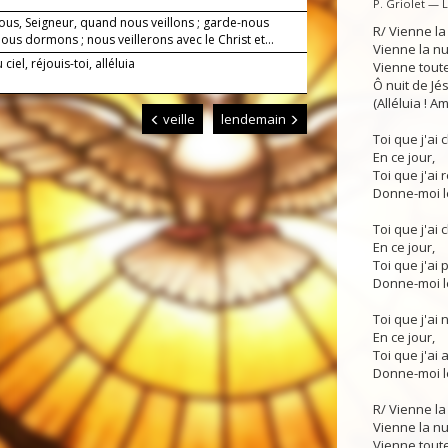
P. Griolet — 
ous, Seigneur, quand nous veillons ; garde-nous
R/ Vienne la
us dormons ; nous veillerons avec le Christ et...
Vienne la n
ciel, réjouis-toi, alléluia
Vienne toute
Ô nuit de Jés
(Alléluia ! Am
veille
lendemain
Toi que j'ai
En ce jour,
Toi que j'ai 
Donne-moi le
Toi que j'ai 
En ce jour,
Toi que j'ai p
Donne-moi le
Toi que j'ai 
En ce jour,
Toi que j'ai 
Donne-moi le
R/ Vienne la
Vienne la n
Vienne toute