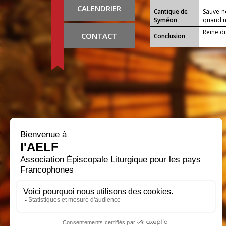
CALENDRIER
Cantique de
Sauve-n
Syméon
quand no
Reine du 
CONTACT
Conclusion