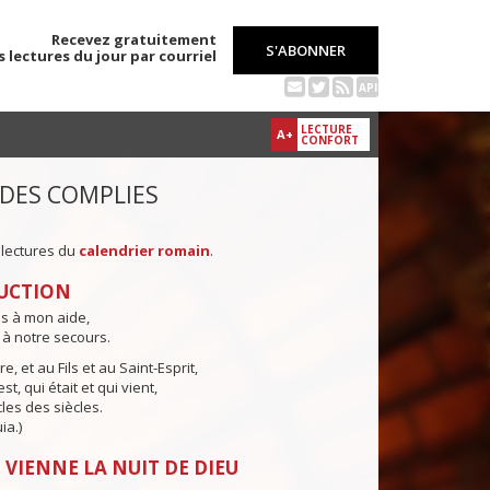
Recevez gratuitement
S'ABONNER
s lectures du jour par courriel
API
LECTURE
A+
CONFORT
 DES COMPLIES
 lectures du
calendrier romain
.
UCTION
ns à mon aide,
 à notre secours.
e, et au Fils et au Saint-Esprit,
st, qui était et qui vient,
cles des siècles.
ia.)
 VIENNE LA NUIT DE DIEU