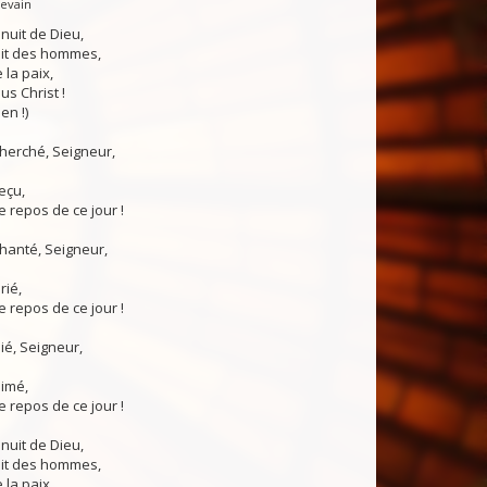
Levain
 nuit de Dieu,
uit des hommes,
 la paix,
us Christ !
en !)
 cherché, Seigneur,
reçu,
 repos de ce jour !
chanté, Seigneur,
rié,
 repos de ce jour !
nié, Seigneur,
aimé,
 repos de ce jour !
 nuit de Dieu,
uit des hommes,
 la paix,