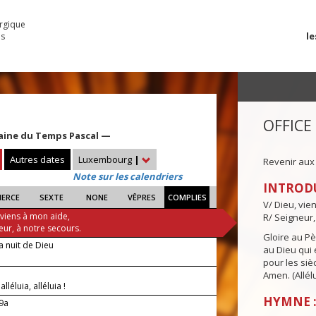
urgique
le
es
OFFICE
aine du Temps Pascal —
Autres dates
Luxembourg
|
Revenir aux
Note sur les calendriers
INTROD
IERCE
SEXTE
NONE
VÊPRES
COMPLIES
V/ Dieu, vie
 viens à mon aide,
R/ Seigneur,
eur, à notre secours.
Gloire au Pèr
a nuit de Dieu
au Dieu qui e
pour les siè
Amen. (Allélu
 alléluia, alléluia !
HYMNE :
-9a