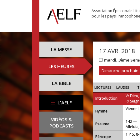
Association Épiscopale Lit
pour les pays Francophon
LA MESSE
17 AVR. 2018
mardi, 3ème Sem
LES HEURES
Dimanche prochain
LA BIBLE
LECTURES
LAUDES
T
V/ Dieu,
Introduction
R/ Seign
L'AELF
Vienne l
...
Hymne
VIDÉOS &
142 —
Psaume
PODCASTS
Alléluia,
1 P 5, 8
Péricope