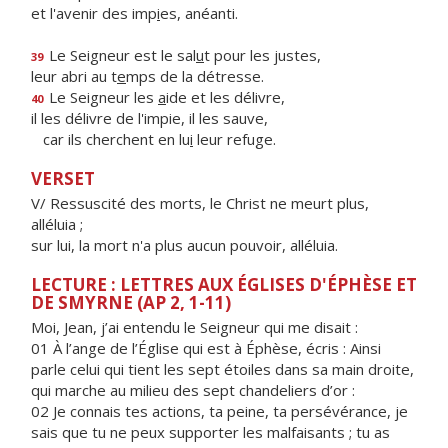
et l'avenir des imp
i
es, anéanti.
Le Seigneur est le sal
u
t pour les justes,
39
leur abri au t
e
mps de la détresse.
Le Seigneur les
a
ide et les délivre,
40
il les délivre de l'impie, il les sauve,
car ils cherchent en lu
i
leur refuge.
VERSET
V/ Ressuscité des morts, le Christ ne meurt plus,
alléluia ;
sur lui, la mort n'a plus aucun pouvoir, alléluia.
LECTURE : LETTRES AUX ÉGLISES D'ÉPHÈSE ET
DE SMYRNE (AP 2, 1-11)
Moi, Jean, j’ai entendu le Seigneur qui me disait :
01 À l’ange de l’Église qui est à Éphèse, écris : Ainsi
parle celui qui tient les sept étoiles dans sa main droite,
qui marche au milieu des sept chandeliers d’or :
02 Je connais tes actions, ta peine, ta persévérance, je
sais que tu ne peux supporter les malfaisants ; tu as