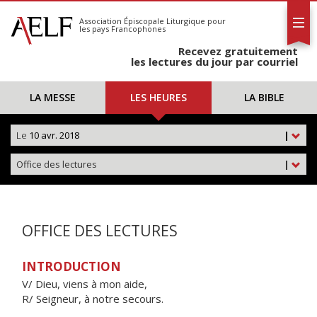
L'AELF
S'abonner
Association Épiscopale Liturgique
pour
les pays Francophones
Calendrier
Recevez gratuitement
Contact
les lectures du jour par courriel
LA MESSE
LES HEURES
LA BIBLE
Le
10 avr. 2018
|
Office des lectures
|
OFFICE DES LECTURES
INTRODUCTION
V/ Dieu, viens à mon aide,
R/ Seigneur, à notre secours.