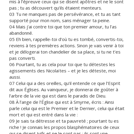
mis à l’épreuve ceux qui se disent apôtres et ne le sont
pas ; tu as découvert qu’ils étaient menteurs.
03 Tu ne manques pas de persévérance, et tu as tant
supporté pour mon nom, sans ménager ta peine.
04 Mais j’ai contre toi que ton premier amour, tu l’as
abandonné.
05 Eh bien, rappelle-toi d’où tu es tombé, convertis-toi,
reviens à tes premières actions. Sinon je vais venir à toi
et je délogerai ton chandelier de sa place, si tu ne t’es
pas converti.
06 Pourtant, tu as cela pour toi que tu détestes les
agissements des Nicolaïtes – et je les déteste, moi
aussi.
07 Celui qui a des oreilles, qu’il entende ce que l’Esprit
dit aux Églises. Au vainqueur, je donnerai de goûter à
l’arbre de la vie qui est dans le paradis de Dieu.
08 À l’ange de l’Église qui est à Smyrne, écris : Ainsi
parle celui qui est le Premier et le Dernier, celui qui était
mort et qui est entré dans la vie :
09 Je sais ta détresse et ta pauvreté ; pourtant tu es
riche ! Je connais les propos blasphématoires de ceux
qui se disent Juifs et ne le sont pas : ils sont une