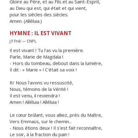
Gloire au Père, et au Fils et au Saint-Esprit,
au Dieu qui est, qui était et qui vient,
pour les siècles des siècles.
Amen. (Alléluia.)
HYMNE : IL EST VIVANT
J.F Frié — CNPL
Il est vivant ! Tu l'as vu la première.
Parle, Marie de Magdala !
- Hors du tombeau, debout dans la lumière,
Il dit : « Marie » ! C'était sa voix !
R/ Nous l'avons vu ressuscité,
Nous, témoins de la Vérité !
Il est venu, il reviendra !
Amen ! Alléluia ! Alléluia !
Le cœur brûlant, vous alliez, près du Maître,
Vers Emmaüs, sur le chemin...
- Nous étions deux ! Il s'est fait reconnaître,
Le soir, à la fraction du pain !