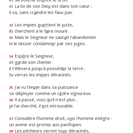
La loi de son Die
u
est dans son cœur ;
31
il va, sans cr
a
indre les faux pas.
Les impies gu
e
ttent le juste,
32
ils cherchent à le f
a
ire mourir.
Mais le Seigneur ne saur
a
it l'abandonner
33
ni le laisser condamn
e
r par ses juges.
Esp
è
re le Seigneur,
34
et g
a
rde son chemin :
il t'élèvera jusqu'à posséd
e
r la terre ;
tu verras les imp
i
es déracinés.
J'ai vu l'imp
i
e dans sa puissance
35
se déployer comme un c
è
dre vigoureux.
Il a passé, voic
i
qu'il n'est plus ;
36
je l'ai cherché, il
e
st introuvable.
Considère l'homme droit, v
o
is l'homme intègre :
37
un avenir est prom
i
s aux pacifiques.
Les pécheurs seront to
u
s déracinés,
38