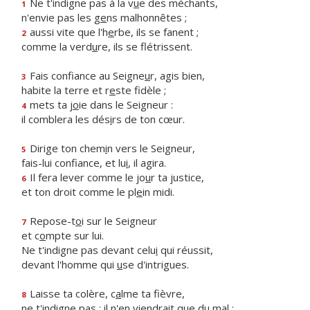
Ne t'indigne pas à la v
u
e des méchants,
1
n'envie pas les g
e
ns malhonnêtes ;
aussi vite que l'h
e
rbe, ils se fanent ;
2
comme la verd
u
re, ils se flétrissent.
Fais confiance au Seigne
u
r, agis bien,
3
habite la terre et r
e
ste fidèle ;
mets ta j
o
ie dans le Seigneur :
4
il comblera les dés
i
rs de ton cœur.
Dirige ton chem
i
n vers le Seigneur,
5
fais-lui confiance, et lu
i
, il agira.
Il fera lever comme le jo
u
r ta justice,
6
et ton droit comme le pl
e
in midi.
Repose-t
o
i sur le Seigneur
7
et c
o
mpte sur lui.
Ne t'indigne pas devant celu
i
qui réussit,
devant l'homme qui
u
se d'intrigues.
Laisse ta colère, c
a
lme ta fièvre,
8
ne t'indigne pas : il n'en viendr
a
it que du mal ;