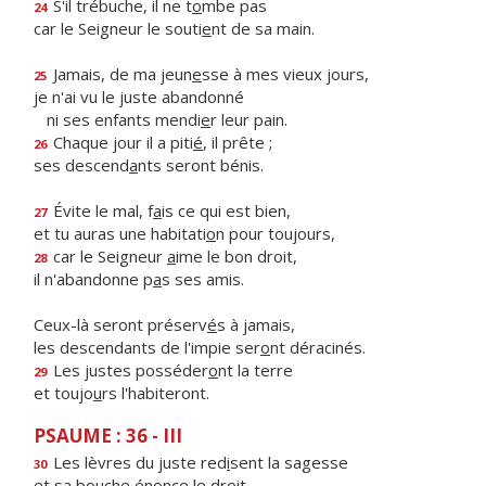
S'il trébuche, il ne t
o
mbe pas
24
car le Seigneur le souti
e
nt de sa main.
Jamais, de ma jeun
e
sse à mes vieux jours,
25
je n'ai vu le juste abandonné
ni ses enfants mendi
e
r leur pain.
Chaque jour il a piti
é
, il prête ;
26
ses descend
a
nts seront bénis.
Évite le mal, f
a
is ce qui est bien,
27
et tu auras une habitati
o
n pour toujours,
car le Seigneur
a
ime le bon droit,
28
il n'abandonne p
a
s ses amis.
Ceux-là seront préserv
é
s à jamais,
les descendants de l'impie ser
o
nt déracinés.
Les justes posséder
o
nt la terre
29
et toujo
u
rs l'habiteront.
PSAUME : 36 - III
Les lèvres du juste red
i
sent la sagesse
30
et sa bouche én
o
nce le droit.