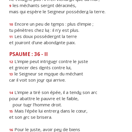
les méchants ser
o
nt déracinés,
9
mais qui espère le Seigneur posséder
a
la terre.
Encore un peu de t
e
mps : plus d'impie ;
10
tu pénètres chez lu
i
: il n'y est plus.
Les doux posséder
o
nt la terre
11
et jouiront d'une abond
a
nte paix.
PSAUME : 36 - II
L'impie peut intrigu
e
r contre le juste
12
et grincer des d
e
nts contre lui,
le Seigneur se m
o
que du méchant
13
car il voit son jo
u
r qui arrive.
L'impie a tiré son épée, il a tend
u
son arc
14
pour abattre le pauvre et le faible,
pour tu
e
r l'homme droit.
Mais l'épée lui entrer
a
dans le cœur,
15
et son
a
rc se brisera.
Pour le juste, avoir pe
u
de biens
16