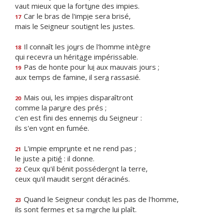
vaut mieux que la fort
u
ne des impies.
Car le bras de l'imp
i
e sera brisé,
17
mais le Seigneur souti
e
nt les justes.
Il connaît les jo
u
rs de l'homme intègre
18
qui recevra un hérit
a
ge impérissable.
Pas de honte pour lu
i
aux mauvais jours ;
19
aux temps de famine, il ser
a
rassasié.
Mais oui, les imp
i
es disparaîtront
20
comme la par
u
re des prés ;
c'en est fini des ennem
i
s du Seigneur :
ils s'en v
o
nt en fumée.
L'impie empr
u
nte et ne rend pas ;
21
le juste a piti
é
: il donne.
Ceux qu'il bénit posséder
o
nt la terre,
22
ceux qu'il maudit ser
o
nt déracinés.
Quand le Seigneur condu
i
t les pas de l'homme,
23
ils sont fermes et sa m
a
rche lui plaît.