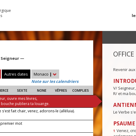
urgique
le
es
OFFICE
 Seigneur —
Revenir aux
Autres dates
Monaco
|
INTROD
Note sur les calendriers
V/ Seigneur,
IERCE
SEXTE
NONE
VÊPRES
COMPLIES
R/ et ma bou
eur, ouvre mes lèvres,
a bouche publiera ta louange.
ANTIENN
 s'est fait chair, venez, adorons-le (alléluia).
Le Verbe s'es
PSAUME I
 premier mot
Venez, crio
1