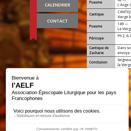
Psaume
CALENDRIER
L'Ange 
appelée 
CANTIQU
Cantique
Vierge b
CONTACT
béni (all
149 —
Psaume
La Vierg
Sauveur 
Ph 2, 6-
Péricope
Cantique de
Dans so
Zacharie
envoya s
Seigneur
Conclusion
la Vierg