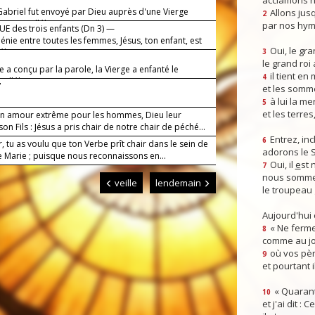
acclamons n
Gabriel fut envoyé par Dieu auprès d'une Vierge
Allons jusq
2
Marie (alléluia).
par nos hym
E des trois enfants (Dn 3) —
énie entre toutes les femmes, Jésus, ton enfant, est
Oui, le gra
éluia).
3
le grand roi
e a conçu par la parole, la Vierge a enfanté le
il tient en
4
(alléluia).
7
et les somm
à lui la mer
5
et les terres
n amour extrême pour les hommes, Dieu leur
on Fils : Jésus a pris chair de notre chair de péché...
Entrez, inc
6
, tu as voulu que ton Verbe prît chair dans le sein de
adorons le 
e Marie ; puisque nous reconnaissons en...
Oui, il
e
st 
7
nous somme
veille
lendemain
le troupeau 
Aujourd'hui
« Ne ferme
8
comme au jou
où vos pèr
9
et pourtant i
« Quarant
10
et j'ai dit :