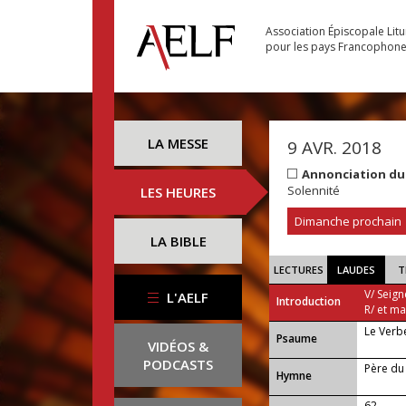
Association Épiscopale Lit
pour les pays Francophon
LA MESSE
9 AVR. 2018
Annonciation du
Solennité
LES HEURES
Dimanche prochain
LA BIBLE
LECTURES
LAUDES
T
V/ Seign
L'AELF
Introduction
R/ et m
Le Verbe
Psaume
VIDÉOS &
PODCASTS
Père du
Hymne
62 —