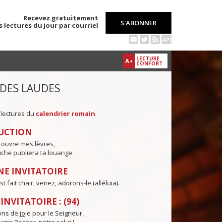
Recevez gratuitement
S'ABONNER
s lectures du jour par courriel
API
LECTURE
A+
CONFORT
 DES LAUDES
 lectures du
calendrier romain
.
UCTION
 ouvre mes lèvres,
che publiera ta louange.
E INVITATOIRE
t fait chair, venez, adorons-le (alléluia).
NVITATOIRE : (94)
ns de j
o
ie pour le Seigneur,