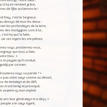
otre Roch
e
r, notre salut !
u'à lu
i
en rendant grâce,
nes de f
ê
te acclamons-le !
nd Die
u
, c'est le Seigneur,
 au-dess
u
s de tous les dieux :
 main les profonde
u
rs de la terre,
ets des mont
a
gnes sont à lui ;
, c'est lu
i
qui l'a faite,
, car ses m
a
ins les ont pétries.
linez-vo
u
s, prosternez-vous,
Seigne
u
r qui nous a faits.
notre Dieu ; +
s le pe
u
ple qu'il conduit,
guid
é
par sa main.
 écouterez-vo
u
s sa parole ? +
z pas votre cœ
u
r comme au désert,
r de tentati
o
n et de défi,
es m'ont tent
é
et provoqué,
ls avaient v
u
mon exploit.
e ans leur générati
o
n m'a déçu, +
 Ce peuple a le cœ
u
r égaré,