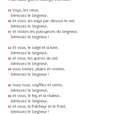
Vo
u
s, les cieux,
59
bénissez le Seigneur,
et vous, les ea
u
x par-dessus le ciel,
60
bénissez le Seigneur,
et toutes les puiss
a
nces du Seigneur,
61
bénissez le Seigneur !
Et vous, le sol
e
il et la lune,
62
bénissez le Seigneur,
et vous, les
a
stres du ciel,
63
bénissez le Seigneur,
vous toutes, plu
i
es et rosées,
64
bénissez le Seigneur !
Vous tous, so
u
ffles et vents,
65
bénissez le Seigneur,
et vous, le fe
u
et la chaleur,
66
bénissez le Seigneur,
et vous, la fraîche
u
r et le froid,
67
bénissez le Seigneur !