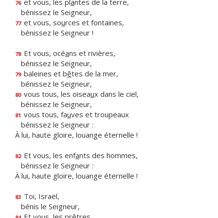
et vous, les pl
a
ntes de la terre,
76
bénissez le Seigneur,
et vous, so
u
rces et fontaines,
77
bénissez le Seigneur !
Et vous, océ
a
ns et rivières,
78
bénissez le Seigneur,
baleines et b
ê
tes de la mer,
79
bénissez le Seigneur,
vous tous, les oisea
u
x dans le ciel,
80
bénissez le Seigneur,
vous tous, fa
u
ves et troupeaux
81
bénissez le Seigneur :
À lui, haute gloire, louange éternelle !
Et vous, les enf
a
nts des hommes,
82
bénissez le Seigneur :
À lui, haute gloire, louange éternelle !
Toi, Israël,
83
bénis le Seigneur,
Et vo
u
s, les prêtres,
84