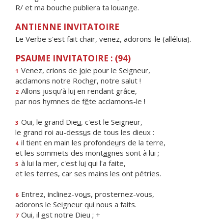
R/ et ma bouche publiera ta louange.
ANTIENNE INVITATOIRE
Le Verbe s'est fait chair, venez, adorons-le (alléluia).
PSAUME INVITATOIRE : (94)
Venez, crions de j
o
ie pour le Seigneur,
1
acclamons notre Roch
e
r, notre salut !
Allons jusqu'à lu
i
en rendant grâce,
2
par nos hymnes de f
ê
te acclamons-le !
Oui, le grand Die
u
, c'est le Seigneur,
3
le grand roi au-dess
u
s de tous les dieux :
il tient en main les profonde
u
rs de la terre,
4
et les sommets des mont
a
gnes sont à lui ;
à lui la mer, c'est lu
i
qui l'a faite,
5
et les terres, car ses m
a
ins les ont pétries.
Entrez, inclinez-vo
u
s, prosternez-vous,
6
adorons le Seigne
u
r qui nous a faits.
Oui, il
e
st notre Dieu ; +
7