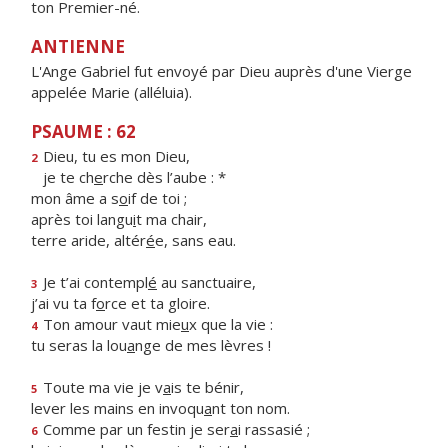
ton Premier-né.
ANTIENNE
L'Ange Gabriel fut envoyé par Dieu auprès d'une Vierge
appelée Marie (alléluia).
PSAUME : 62
Dieu, tu es mon Dieu,
2
je te ch
e
rche dès l’aube : *
mon âme a s
o
if de toi ;
après toi langu
i
t ma chair,
terre aride, altér
é
e, sans eau.
Je t’ai contempl
é
au sanctuaire,
3
j’ai vu ta f
o
rce et ta gloire.
Ton amour vaut mie
u
x que la vie :
4
tu seras la lou
a
nge de mes lèvres !
Toute ma vie je v
a
is te bénir,
5
lever les mains en invoqu
a
nt ton nom.
Comme par un festin je ser
a
i rassasié ;
6