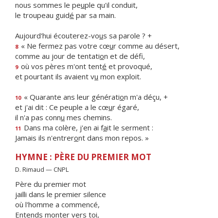
nous sommes le pe
u
ple qu'il conduit,
le troupeau guid
é
par sa main.
Aujourd'hui écouterez-vo
u
s sa parole ? +
« Ne fermez pas votre cœ
u
r comme au désert,
8
comme au jour de tentati
o
n et de défi,
où vos pères m'ont tent
é
et provoqué,
9
et pourtant ils avaient v
u
mon exploit.
« Quarante ans leur générati
o
n m'a déçu, +
10
et j'ai dit : Ce peuple a le cœ
u
r égaré,
il n'a pas conn
u
mes chemins.
Dans ma colère, j'en ai f
a
it le serment :
11
Jamais ils n'entrer
o
nt dans mon repos. »
HYMNE : PÈRE DU PREMIER MOT
D. Rimaud — CNPL
Père du premier mot
jailli dans le premier silence
où l'homme a commencé,
Entends monter vers toi,