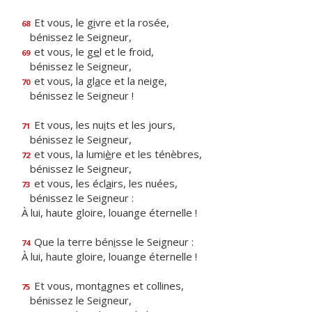
Et vous, le g
i
vre et la rosée,
68
bénissez le Seigneur,
et vous, le g
e
l et le froid,
69
bénissez le Seigneur,
et vous, la gl
a
ce et la neige,
70
bénissez le Seigneur !
Et vous, les nu
i
ts et les jours,
71
bénissez le Seigneur,
et vous, la lumi
è
re et les ténèbres,
72
bénissez le Seigneur,
et vous, les écl
a
irs, les nuées,
73
bénissez le Seigneur :
À lui, haute gloire, louange éternelle !
Que la terre bén
i
sse le Seigneur :
74
À lui, haute gloire, louange éternelle !
Et vous, mont
a
gnes et collines,
75
bénissez le Seigneur,