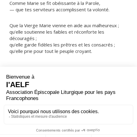
Comme Marie se fit obéissante à la Parole,
— que tes serviteurs accomplissent ta volonté.
Que la Vierge Marie vienne en aide aux malheureux ;
qu'elle soutienne les faibles et réconforte les
découragés ;
qu'elle garde fidèles les prêtres et les consacrés ;
qu'elle prie pour tout le peuple croyant.
NOTRE PÈRE
ORAISON
Seigneur, tu as voulu que ton Verbe prît chair dans le
sein de la Vierge Marie ; puisque nous reconnaissons en
lui notre Rédempteur, à la fois homme et Dieu,
accorde-nous d'être participants de sa nature divine. Lui
qui règne.