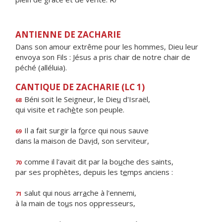
ANTIENNE DE ZACHARIE
Dans son amour extrême pour les hommes, Dieu leur
envoya son Fils : Jésus a pris chair de notre chair de
péché (alléluia).
CANTIQUE DE ZACHARIE (LC 1)
Béni soit le Seigneur, le Die
u
d'Israël,
68
qui visite et rach
è
te son peuple.
Il a fait surgir la f
o
rce qui nous sauve
69
dans la maison de Dav
i
d, son serviteur,
comme il l'avait dit par la bo
u
che des saints,
70
par ses prophètes, depuis les t
e
mps anciens :
salut qui nous arr
a
che à l'ennemi,
71
à la main de to
u
s nos oppresseurs,