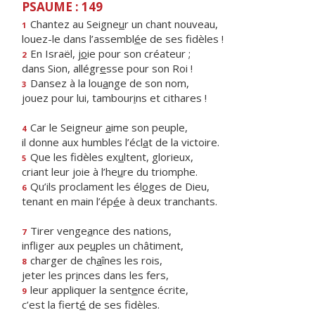
PSAUME : 149
Chantez au Seigne
u
r un chant nouveau,
1
louez-le dans l’assembl
é
e de ses fidèles !
En Israël, j
o
ie pour son créateur ;
2
dans Sion, allégr
e
sse pour son Roi !
Dansez à la lou
a
nge de son nom,
3
jouez pour lui, tambour
i
ns et cithares !
Car le Seigneur
a
ime son peuple,
4
il donne aux humbles l’écl
a
t de la victoire.
Que les fidèles ex
u
ltent, glorieux,
5
criant leur joie à l’he
u
re du triomphe.
Qu’ils proclament les él
o
ges de Dieu,
6
tenant en main l’ép
é
e à deux tranchants.
Tirer venge
a
nce des nations,
7
infliger aux pe
u
ples un châtiment,
charger de ch
a
înes les rois,
8
jeter les pr
i
nces dans les fers,
leur appliquer la sent
e
nce écrite,
9
c’est la fiert
é
de ses fidèles.