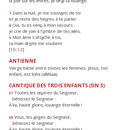
la joie sur les lèvres, je dir
a
i ta louange.
Dans la nuit, je me souvi
e
ns de toi
7
et je reste des he
u
res à te parler.
Oui, tu es ven
u
à mon secours :
8
je crie de joie à l’
o
mbre de tes ailes.
Mon âme s’att
a
che à toi,
9
ta main dr
o
ite me soutient.
[10-12]
ANTIENNE
Vierge bénie entre toutes les femmes, Jésus, ton
enfant, est béni (alléluia).
CANTIQUE DES TROIS ENFANTS (DN 3)
Toutes les œ
u
vres du Seigneur,
57
bénissez le Seigneur :
À lui, haute gloire, louange éternelle !
Vous, les
a
nges du Seigneur,
58
bénissez le Seigneur :
À lui, haute gloire, louange éternelle !