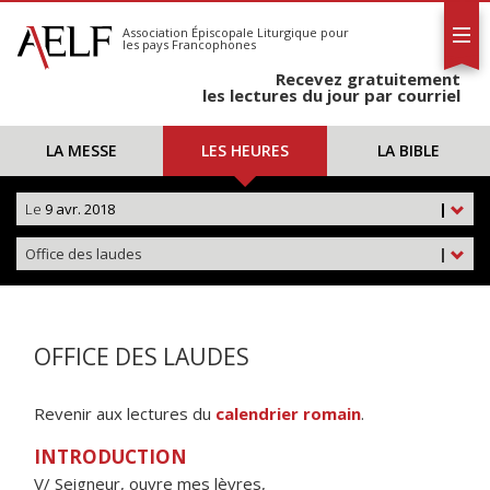
L'AELF
S'abonner
Association Épiscopale Liturgique
pour
les pays Francophones
Calendrier
Recevez gratuitement
Contact
les lectures du jour par courriel
LA MESSE
LES HEURES
LA BIBLE
Le
9 avr. 2018
|
Office des laudes
|
OFFICE DES LAUDES
Revenir aux lectures du
calendrier romain
.
INTRODUCTION
V/ Seigneur, ouvre mes lèvres,