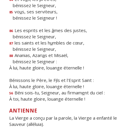
bénissez le Seigneur,
vo
u
s, ses serviteurs,
85
bénissez le Seigneur !
Les esprits et les
â
mes des justes,
86
bénissez le Seigneur,
les saints et les h
u
mbles de cœur,
87
bénissez le Seigneur,
Ananias, Azari
a
s et Misaël,
88
bénissez le Seigneur :
À lui, haute gloire, louange éternelle !
Bénissons le Père, le F
i
ls et l'Esprit Saint :
À lui, haute gloire, louange éternelle !
Béni sois-tu, Seigneur, au firmam
e
nt du ciel :
56
À toi, haute gloire, louange éternelle !
ANTIENNE
La Vierge a conçu par la parole, la Vierge a enfanté le
Sauveur (alléluia).