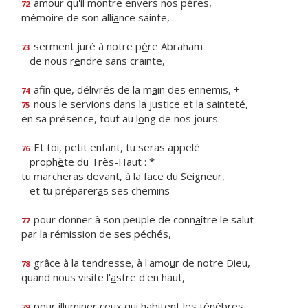
amour qu'il m
o
ntre envers nos pères,
72
mémoire de son alli
a
nce sainte,
serment juré à notre p
è
re Abraham
73
de nous r
e
ndre sans crainte,
afin que, délivrés de la m
a
in des ennemis, +
74
nous le servions dans la just
i
ce et la sainteté,
75
en sa présence, tout au l
o
ng de nos jours.
Et toi, petit enfant, tu seras appelé
76
proph
è
te du Très-Haut : *
tu marcheras devant, à la face du Seigneur,
et tu préparer
a
s ses chemins
pour donner à son peuple de conn
a
ître le salut
77
par la rémissi
o
n de ses péchés,
grâce à la tendresse, à l'amo
u
r de notre Dieu,
78
quand nous visite l'
a
stre d'en haut,
pour illuminer ceux qui habitent les ténèbres
79