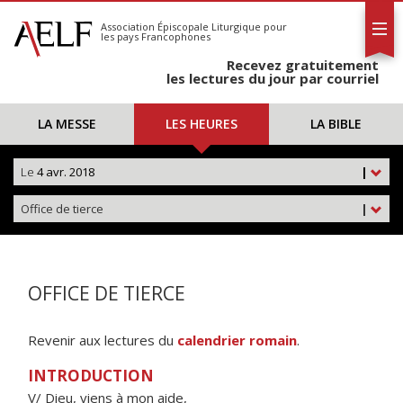
L'AELF
S'abonner
Association Épiscopale Liturgique
pour
les pays Francophones
Calendrier
Recevez gratuitement
Contact
les lectures du jour par courriel
LA MESSE
LES HEURES
LA BIBLE
Le
4 avr. 2018
|
Office de tierce
|
OFFICE DE TIERCE
Revenir aux lectures du
calendrier romain
.
INTRODUCTION
V/ Dieu, viens à mon aide,