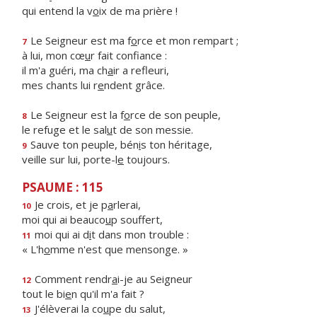
qui entend la v
o
ix de ma prière !
Le Seigneur est ma f
o
rce et mon rempart ;
7
à lui, mon cœ
u
r fait confiance :
il m'a guéri, ma ch
a
ir a refleuri,
mes chants lui r
e
ndent grâce.
Le Seigneur est la f
o
rce de son peuple,
8
le refuge et le sal
u
t de son messie.
Sauve ton peuple, bén
i
s ton héritage,
9
veille sur lui, porte-l
e
toujours.
PSAUME : 115
Je crois, et je p
a
rlerai,
10
moi qui ai beauco
u
p souffert,
moi qui ai d
i
t dans mon trouble :
11
« L'h
o
mme n'est que mensonge. »
Comment rendr
a
i-je au Seigneur
12
tout le bi
e
n qu'il m'a fait ?
J'élèverai la co
u
pe du salut,
13