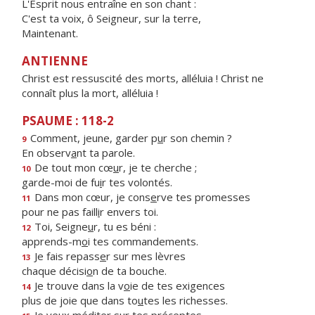
L'Esprit nous entraîne en son chant :
C'est ta voix, ô Seigneur, sur la terre,
Maintenant.
ANTIENNE
Christ est ressuscité des morts, alléluia ! Christ ne
connaît plus la mort, alléluia !
PSAUME : 118-2
Comment, jeune, garder p
u
r son chemin ?
9
En observ
a
nt ta parole.
De tout mon cœ
u
r, je te cherche ;
10
garde-moi de fu
i
r tes volontés.
Dans mon cœur, je cons
e
rve tes promesses
11
pour ne pas faill
i
r envers toi.
Toi, Seigne
u
r, tu es béni :
12
apprends-m
o
i tes commandements.
Je fais repass
e
r sur mes lèvres
13
chaque décisi
o
n de ta bouche.
Je trouve dans la v
o
ie de tes exigences
14
plus de joie que dans to
u
tes les richesses.