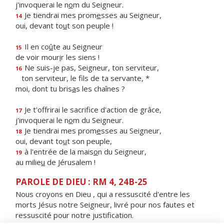
j'invoquerai le n
o
m du Seigneur.
Je tiendrai mes prom
e
sses au Seigneur,
14
oui, devant to
u
t son peuple !
Il en co
û
te au Seigneur
15
de voir mour
i
r les siens !
Ne suis-je pas, Seigneur, ton serviteur,
16
ton serviteur, le f
ls de ta servante, *
moi, dont tu bris
a
s les chaînes ?
Je t'offrirai le sacrif
ce d'action de grâce,
17
j'invoquerai le n
o
m du Seigneur.
Je tiendrai mes prom
e
sses au Seigneur,
18
oui, devant to
u
t son peuple,
à l'entrée de la mais
o
n du Seigneur,
19
au milie
u
de Jérusalem !
PAROLE DE DIEU : RM 4, 24B-25
Nous croyons en Dieu , qui a ressuscité d'entre les
morts Jésus notre Seigneur, livré pour nos fautes et
ressuscité pour notre justification.