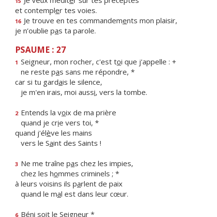
Je veux médit
e
r sur tes préceptes
15
et contempl
e
r tes voies.
Je trouve en tes commandem
e
nts mon plaisir,
16
je n’oublie p
a
s ta parole.
PSAUME : 27
Seigneur, mon rocher, c'est t
o
i que j'appelle : +
1
ne reste p
a
s sans me répondre, *
car si tu gard
a
is le silence,
je m'en irais, moi auss
i
, vers la tombe.
Entends la v
o
ix de ma prière
2
quand je cr
i
e vers toi, *
quand j'él
è
ve les mains
vers le S
a
int des Saints !
Ne me traîne p
a
s chez les impies,
3
chez les h
o
mmes criminels ; *
à leurs voisins ils p
a
rlent de paix
quand le m
a
l est dans leur cœur.
Bén
i
soit le Seigneur *
6