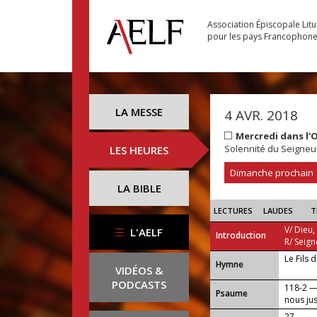
Association Épiscopale Lit
pour les pays Francophon
LA MESSE
4 AVR. 2018
Mercredi dans l'
Solennité du Seigneu
LES HEURES
Dimanche prochain
LA BIBLE
LECTURES
LAUDES
T
V/ Dieu,
L'AELF
Introduction
R/ Seign
Le Fils 
...
Hymne
VIDÉOS &
PODCASTS
118-2 — 
Psaume
nous just
27