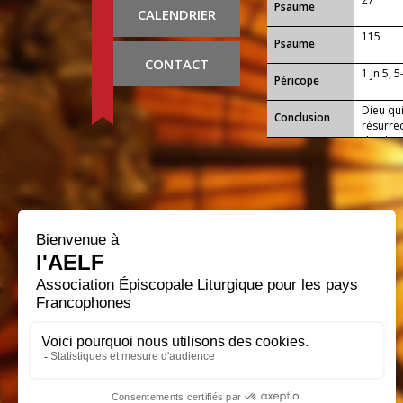
Psaume
CALENDRIER
115
Psaume
CONTACT
1 Jn 5, 5
Péricope
Dieu qu
Conclusion
résurrec
d’ici-ba