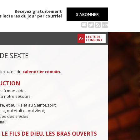
Recevez gratuitement
S'ABONNER
s lectures du jour par courriel
API
LECTURE
A+
CONFORT
 DE SEXTE
 lectures du
calendrier romain
.
UCTION
ns à mon aide,
 à notre secours.
e, et au Fils et au Saint-Esprit,
st, qui était et qui vient,
cles des siècles.
ia.)
LE FILS DE DIEU, LES BRAS OUVERTS