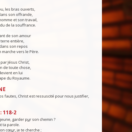
eu, les bras ouverts,
 dans son offrande,
'homme et son travail,
du de la souffrance.
sant de son amour
a terre entière,
er dans son repos
 marche vers le Père.
ar Jésus Christ,
in de toute chose,
devient en lui
ape du Royaume.
NE
s fautes, Christ est ressuscité pour nous justifier,
 118-2
eune, garder p
u
r son chemin ?
t ta parole.
mon cœ
u
r, je te cherche ;