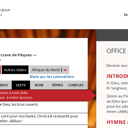
urgique
le
es
OFFICE
Octave de Pâques —
r
Revenir aux
Autres dates
Afrique du Nord
|
INTROD
Note sur les calendriers
V/ Dieu, vie
IERCE
SEXTE
NONE
VÊPRES
COMPLIES
R/ Seigneur,
 viens à mon aide,
Gloire au Pèr
eur, à notre secours.
au Dieu qui e
de Dieu, les bras ouverts
pour les siè
Amen. (Allélu
Livré pour nos fautes, Christ est ressuscité pour
ifier, alléluia !
HYMNE : 