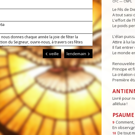
CFC — CNPL
Le Fils de Di
A tout saisi
L'effort de l
-6a
Le poids per
L'élan puis
i nous donnes chaque année la joie de fêter la
Attire à lui l
tion du Seigneur, ouvre-nous, à travers ces fêtes
s, le chemin vers la joie éternelle.
Il fait entr
Le monde en
veille
lendemain
Renouvelée p
Principe et f
La création 
Première ét
ANTIEN
Livré pour no
alléluia !
PSAUME :
Comment, j
9
En observ
a
n
De tout 
10