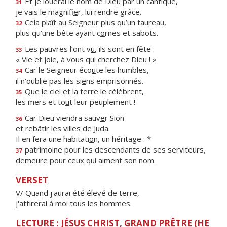
Et je louerai le nom de Die
u
par un cantique,
31
je vais le magnifi
e
r, lui rendre grâce.
Cela plaît au Seigne
u
r plus qu’un taureau,
32
plus qu’une bête ayant c
o
rnes et sabots.
Les pauvres l’ont v
u
, ils sont en fête :
33
« Vie et joie, à vo
u
s qui cherchez Dieu ! »
Car le Seigneur éco
u
te les humbles,
34
il n’oublie pas les si
e
ns emprisonnés.
Que le ciel et la t
e
rre le célèbrent,
35
les mers et to
u
t leur peuplement !
Car Dieu viendra sauv
e
r Sion
36
et rebâtir les v
i
lles de Juda.
Il en fera une habitati
o
n, un héritage : *
patrimoine pour les descendants de ses serviteurs,
37
demeure pour ceux qui
a
iment son nom.
VERSET
V/ Quand j'aurai été élevé de terre,
j'attirerai à moi tous les hommes.
LECTURE : JÉSUS CHRIST, GRAND PRÊTRE (HE