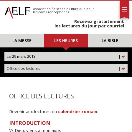
L'AELF
S'abonner
Association Épiscopale Liturgique
pour
les pays Francophones
Calendrier
Recevez gratuitement
Contact
les lectures du jour par courriel
LA MESSE
LES HEURES
LA BIBLE
Le
29 mars 2018
|
Office des lectures
|
OFFICE DES LECTURES
Revenir aux lectures du
calendrier romain
.
INTRODUCTION
V/ Dieu, viens à mon aide,