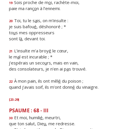
Sois proche de m
o
i, rachète-moi,
19
paie ma ranç
o
n à l’ennemi.
Toi, tu le s
a
is, on m’insulte :
20
je suis bafou
é
, déshonoré ; *
to
u
s mes oppresseurs
sont l
à
, devant toi.
L’insulte m’a broy
é
le cœur,
21
le m
a
l est incurable ; *
j’espérais un seco
u
rs, mais en vain,
des consolateurs, je n’en ai p
a
s trouvé.
À mon pain, ils ont mêl
é
du poison ;
22
quand j’avais soif, ils m’ont donn
é
du vinaigre.
[23-29]
PSAUME : 68 - III
Et moi, humili
é
, meurtri,
30
que ton salut, Die
u
, me redresse.