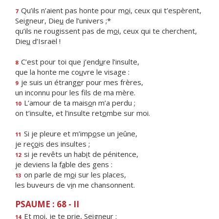
Qu’ils n’aient pas honte pour m
o
i, ceux qui t’espèrent,
7
Seigneur, Die
u
de l’univers ;*
qu’ils ne rougissent pas de m
o
i, ceux qui te cherchent,
Die
u
d’Israël !
C’est pour toi que j’end
u
re l’insulte,
8
que la honte me co
u
vre le visage :
je suis un étrang
e
r pour mes frères,
9
un inconnu pour les f
ls de ma mère.
L’amour de ta mais
o
n m’a perdu ;
10
on t’insulte, et l’insulte ret
o
mbe sur moi.
Si je pleure et m’imp
o
se un jeûne,
11
je reç
o
is des insultes ;
si je revêts un hab
i
t de pénitence,
12
je deviens la f
a
ble des gens :
on parle de m
o
i sur les places,
13
les buveurs de v
i
n me chansonnent.
PSAUME : 68 - II
Et moi, je te pr
i
e, Seigneur :
14