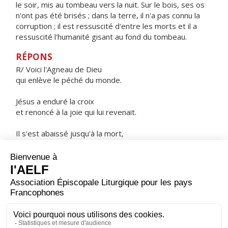
le soir, mis au tombeau vers la nuit. Sur le bois, ses os
n'ont pas été brisés ; dans la terre, il n'a pas connu la
corruption ; il est ressuscité d'entre les morts et il a
ressuscité l'humanité gisant au fond du tombeau.
RÉPONS
R/ Voici l'Agneau de Dieu
qui enlève le péché du monde.
Jésus a enduré la croix
et renoncé à la joie qui lui revenait.
Il s'est abaissé jusqu'à la mort,
et la mort de la croix.
ORAISON
Dieu qu'il est juste d'aimer par-dessus tout, multiplie en
nous les dons de ta grâce ; dans la mort de ton Fils, tu
nous fais espérer ce que nous croyons, accorde-nous,
par sa résurrection, d'atteindre ce que nous espérons.