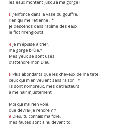
les eaux m
o
ntent jusqu’à ma gorge !
J’enfonce dans la v
a
se du gouffre,
3
ri
e
n qui me retienne ; *
je descends dans l’abîme des eaux,
le fl
o
t m’engloutit.
Je m’épu
i
se à crier,
4
ma g
o
rge brûle.*
Mes ye
u
x se sont usés
d’att
e
ndre mon Dieu.
Plus abondants que les cheve
u
x de ma tête,
5
ceux qui m’en ve
u
lent sans raison ; *
ils sont nombre
u
x, mes détracteurs,
à me ha
ï
r injustement.
Moi qui n’ai ri
e
n volé,
que devr
a
i-je rendre ? *
Dieu, tu conn
a
is ma folie,
6
mes fautes sont à n
u
devant toi.