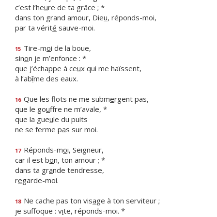
c’est l’he
u
re de ta grâce ; *
dans ton grand amour, Die
u
, réponds-moi,
par ta vérit
é
sauve-moi.
Tire-m
o
i de la boue,
15
sin
o
n je m’enfonce : *
que j’échappe à ce
u
x qui me haïssent,
à l’ab
î
me des eaux.
Que les flots ne me subm
e
rgent pas,
16
que le go
u
ffre ne m’avale, *
que la gue
u
le du puits
ne se ferme p
a
s sur moi.
Réponds-m
o
i, Seigneur,
17
car il est b
o
n, ton amour ; *
dans ta gr
a
nde tendresse,
r
e
garde-moi.
Ne cache pas ton vis
a
ge à ton serviteur ;
18
je suffoque : v
i
te, réponds-moi. *