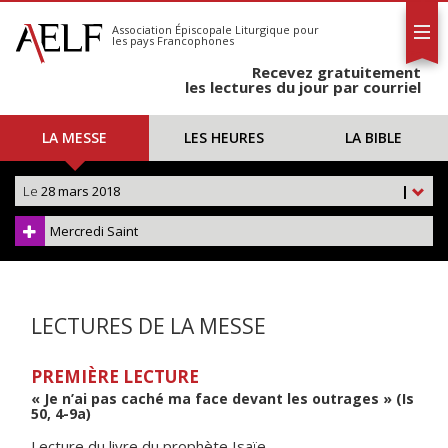
L'AELF
S'abonner
Association Épiscopale Liturgique
pour
les pays Francophones
Calendrier
Recevez gratuitement
Contact
les lectures du jour par courriel
LA MESSE
LES HEURES
LA BIBLE
Le
28 mars 2018
|
Mercredi Saint
LECTURES DE LA MESSE
PREMIÈRE LECTURE
« Je n’ai pas caché ma face devant les outrages » (Is
50, 4-9a)
Lecture du livre du prophète Isaïe