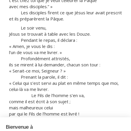
c’est chez toi que je veux célébrer la Pâque
avec mes disciples.” »
Les disciples firent ce que Jésus leur avait prescrit
et ils préparèrent la Pâque.
Le soir venu,
Jésus se trouvait à table avec les Douze.
Pendant le repas, il déclara :
« Amen, je vous le dis :
l’un de vous va me livrer. »
Profondément attristés,
ils se mirent à lui demander, chacun son tour :
« Serait-ce moi, Seigneur ? »
Prenant la parole, il dit :
« Celui qui s’est servi au plat en même temps que moi,
celui-là va me livrer.
Le Fils de l’homme s’en va,
comme il est écrit à son sujet ;
mais malheureux celui
par qui le Fils de l’homme est livré !
Il vaudrait mieux pour lui qu’il ne soit pas né,
cet homme-là ! »