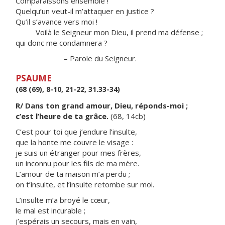
Comparaissons ensemble !
Quelqu’un veut-il m’attaquer en justice ?
Qu’il s’avance vers moi !
Voilà le Seigneur mon Dieu, il prend ma défense ;
qui donc me condamnera ?
– Parole du Seigneur.
PSAUME
(68 (69), 8-10, 21-22, 31.33-34)
R/ Dans ton grand amour, Dieu, réponds-moi ;
c’est l’heure de ta grâce.
(68, 14cb)
C’est pour toi que j’endure l’insulte,
que la honte me couvre le visage :
je suis un étranger pour mes frères,
un inconnu pour les fils de ma mère.
L’amour de ta maison m’a perdu ;
on t’insulte, et l’insulte retombe sur moi.
L’insulte m’a broyé le cœur,
le mal est incurable ;
j’espérais un secours, mais en vain,