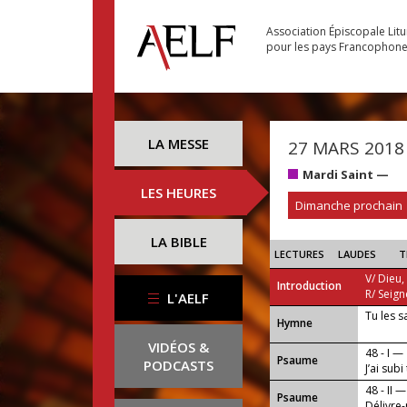
Association Épiscopale Lit
pour les pays Francophon
LA MESSE
27 MARS 2018
Mardi Saint —
LES HEURES
Dimanche prochain
LA BIBLE
LECTURES
LAUDES
T
V/ Dieu,
Introduction
R/ Seign
L'AELF
Tu les s
...
Hymne
VIDÉOS &
48 - I —
Psaume
PODCASTS
J’ai sub
comme u
48 - II —
Psaume
Délivre