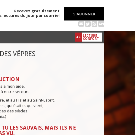
Recevez gratuitement
S'ABONNER
s lectures du jour par courriel
API
LECTURE
A+
CONFORT
 DES VÊPRES
UCTION
ns à mon aide,
 à notre secours.
e, et au Fils et au Saint-Esprit,
st, qui était et qui vient,
cles des siècles.
ia.)
TU LES SAUVAIS, MAIS ILS NE
AS VU.