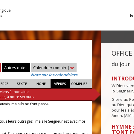
urgique
le
es
OFFICE
du jour
Autres dates
Calendrier romain
|
Note sur les calendriers
INTROD
IERCE
SEXTE
NONE
VÊPRES
COMPLIES
V/ Dieu, vie
R/ Seigneur,
 viens à mon aide,
eur, à notre secours.
Gloire au Pèr
auvais, mais ils ne t’ont pas vu.
au Dieu qui e
pour les siè
Amen. (Allélu
i tous leurs outrages ; mais le Seigneur est avec moi
HYMNE : 
n héros puissant.
T’ONT P
-moi, Seigneur, sois mon garant quand tous mes amis