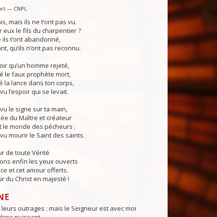
urt — CNPL
s, mais ils ne t’ont pas vu.
 eux le fils du charpentier ?
e ils t’ont abandonné,
ant, qu’ils n’ont pas reconnu.
 voir qu’un homme rejeté,
é le faux prophète mort,
gé la lance dans ton corps,
 vu l’espoir qui se levait.
 vu le signe sur ta main,
pée du Maître et créateur
t le monde des pécheurs ;
 vu mourir le Saint des saints.
ur de toute Vérité
ons enfin les yeux ouverts
âce et cet amour offerts.
ur du Christ en majesté !
NE
us leurs outrages ; mais le Seigneur est avec moi