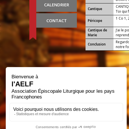
CALENDRIER
m’aban
CANTIQU
Cantique
Toi qui 
au prix 
1 Co 1,
CONTACT
Péricope
Cantique de
J’ai le 
Marie
reprend
Regardo
Conclusion
notre foi