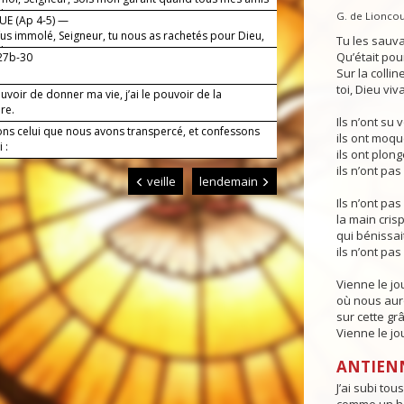
donnent.
G. de Lionco
E (Ap 4-5) —
fus immolé, Seigneur, tu nous as rachetés pour Dieu,
Tu les sauvai
de ton sang.
Qu’était pour
 27b-30
Sur la collin
toi, Dieu viv
pouvoir de donner ma vie, j’ai le pouvoir de la
re.
Ils n’ont su
ns celui que nous avons transpercé, et confessons
ils ont moqu
 :
ils ont plon
ils n’ont pas
veille
lendemain
Ils n’ont pas
la main cris
qui bénissai
ils n’ont pas
Vienne le jo
où nous aur
sur cette gr
Vienne le jo
ANTIEN
J’ai subi to