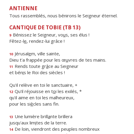
ANTIENNE
Tous rassemblés, nous bénirons le Seigneur éternel.
CANTIQUE DE TOBIE (TB 13)
Bénissez le Seigneur, vo
u
s, ses élus !
9
Fêtez-l
e
, rendez-lui grâce !
Jérusal
e
m, ville sainte,
10
Dieu t'a frappée pour les œ
u
vres de tes mains.
Rends toute gr
â
ce au Seigneur
11
et bén
i
s le Roi des siècles !
Qu'il relève en toi le sanctuaire, +
Qu'il réjouisse en t
o
i les exilés, *
12
qu'il aime en toi les malheureux,
pour les si
è
cles sans fin.
Une lumière brill
a
nte brillera
13
jusqu'aux lim
i
tes de la terre.
De loin, viendront des peuples nombreux
14