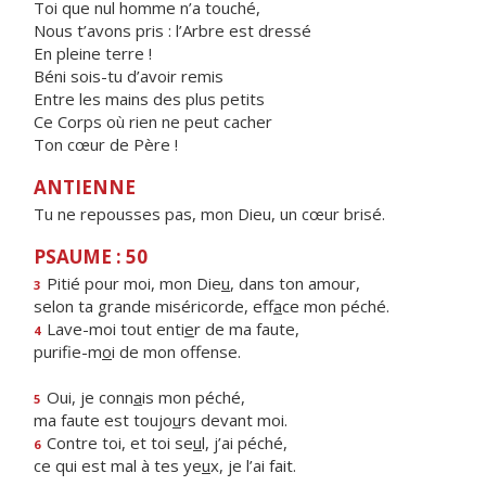
Toi que nul homme n’a touché,
Nous t’avons pris : l’Arbre est dressé
En pleine terre !
Béni sois-tu d’avoir remis
Entre les mains des plus petits
Ce Corps où rien ne peut cacher
Ton cœur de Père !
ANTIENNE
Tu ne repousses pas, mon Dieu, un cœur brisé.
PSAUME : 50
Pitié pour moi, mon Die
u
, dans ton amour,
3
selon ta grande miséricorde, eff
a
ce mon péché.
Lave-moi tout enti
e
r de ma faute,
4
purifie-m
o
i de mon offense.
Oui, je conn
a
is mon péché,
5
ma faute est toujo
u
rs devant moi.
Contre toi, et toi se
u
l, j’ai péché,
6
ce qui est mal à tes ye
u
x, je l’ai fait.