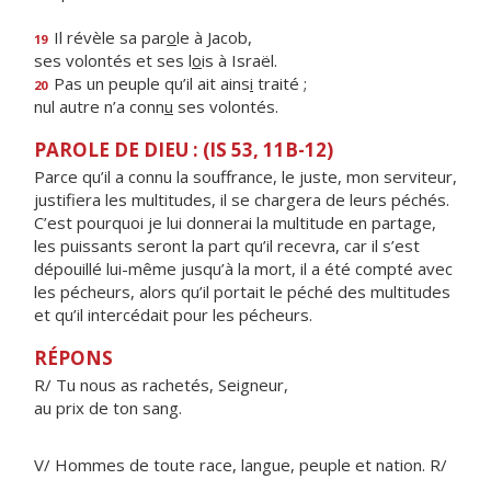
Il révèle sa par
o
le à Jacob,
19
ses volontés et ses l
o
is à Israël.
Pas un peuple qu’il ait ains
i
traité ;
20
nul autre n’a conn
u
ses volontés.
PAROLE DE DIEU : (IS 53, 11B-12)
Parce qu’il a connu la souffrance, le juste, mon serviteur,
justifiera les multitudes, il se chargera de leurs péchés.
C’est pourquoi je lui donnerai la multitude en partage,
les puissants seront la part qu’il recevra, car il s’est
dépouillé lui-même jusqu’à la mort, il a été compté avec
les pécheurs, alors qu’il portait le péché des multitudes
et qu’il intercédait pour les pécheurs.
RÉPONS
R/ Tu nous as rachetés, Seigneur,
au prix de ton sang.
V/ Hommes de toute race, langue, peuple et nation. R/