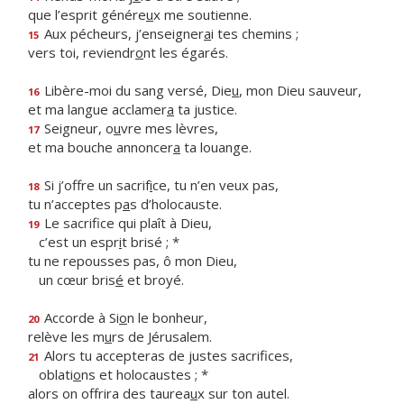
que l’esprit génére
u
x me soutienne.
Aux pécheurs, j’enseigner
a
i tes chemins ;
15
vers toi, reviendr
o
nt les égarés.
Libère-moi du sang versé, Die
u
, mon Dieu sauveur,
16
et ma langue acclamer
a
ta justice.
Seigneur, o
u
vre mes lèvres,
17
et ma bouche annoncer
a
ta louange.
Si j’offre un sacrif
i
ce, tu n’en veux pas,
18
tu n’acceptes p
a
s d’holocauste.
Le sacrifice qui plaît à Dieu,
19
c’est un espr
i
t brisé ; *
tu ne repousses pas, ô mon Dieu,
un cœur bris
é
et broyé.
Accorde à Si
o
n le bonheur,
20
relève les m
u
rs de Jérusalem.
Alors tu accepteras de justes sacrifices,
21
oblati
o
ns et holocaustes ; *
alors on offrira des taurea
u
x sur ton autel.