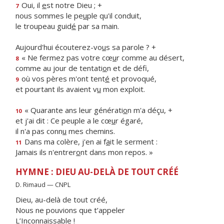
Oui, il
e
st notre Dieu ; +
7
nous sommes le pe
u
ple qu'il conduit,
le troupeau guid
é
par sa main.
Aujourd'hui écouterez-vo
u
s sa parole ? +
« Ne fermez pas votre cœ
u
r comme au désert,
8
comme au jour de tentati
o
n et de défi,
où vos pères m'ont tent
é
et provoqué,
9
et pourtant ils avaient v
u
mon exploit.
« Quarante ans leur générati
o
n m'a déçu, +
10
et j'ai dit : Ce peuple a le cœ
u
r égaré,
il n'a pas conn
u
mes chemins.
Dans ma colère, j'en ai f
a
it le serment :
11
Jamais ils n'entrer
o
nt dans mon repos. »
HYMNE : DIEU AU-DELÀ DE TOUT CRÉÉ
D. Rimaud — CNPL
Dieu, au-delà de tout créé,
Nous ne pouvions que t’appeler
L’Inconnaissable !