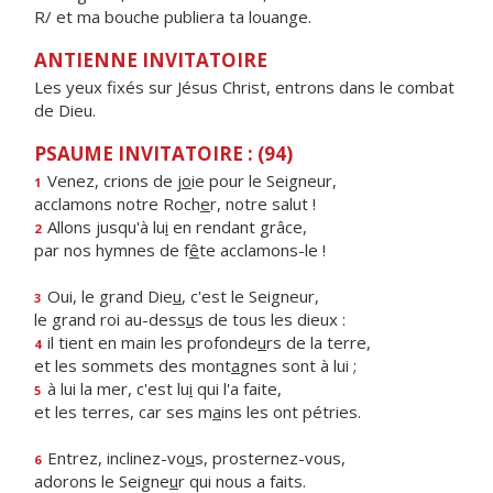
R/ et ma bouche publiera ta louange.
ANTIENNE INVITATOIRE
Les yeux fixés sur Jésus Christ, entrons dans le combat
de Dieu.
PSAUME INVITATOIRE : (94)
Venez, crions de j
o
ie pour le Seigneur,
1
acclamons notre Roch
e
r, notre salut !
Allons jusqu'à lu
i
en rendant grâce,
2
par nos hymnes de f
ê
te acclamons-le !
Oui, le grand Die
u
, c'est le Seigneur,
3
le grand roi au-dess
u
s de tous les dieux :
il tient en main les profonde
u
rs de la terre,
4
et les sommets des mont
a
gnes sont à lui ;
à lui la mer, c'est lu
i
qui l'a faite,
5
et les terres, car ses m
a
ins les ont pétries.
Entrez, inclinez-vo
u
s, prosternez-vous,
6
adorons le Seigne
u
r qui nous a faits.