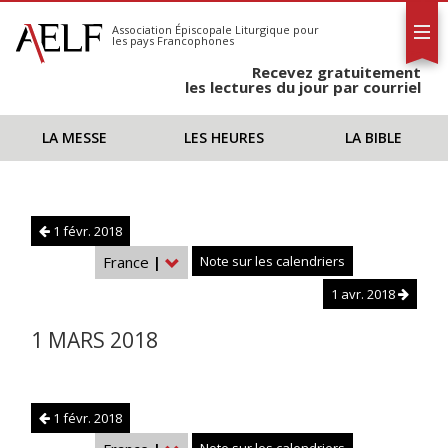
L'AELF
S'abonner
Association Épiscopale Liturgique
pour
les pays Francophones
Calendrier
Recevez gratuitement
Contact
les lectures du jour par courriel
LA MESSE
LES HEURES
LA BIBLE
1 févr. 2018
France
|
Note sur les calendriers
1 avr. 2018
1 MARS 2018
1 févr. 2018