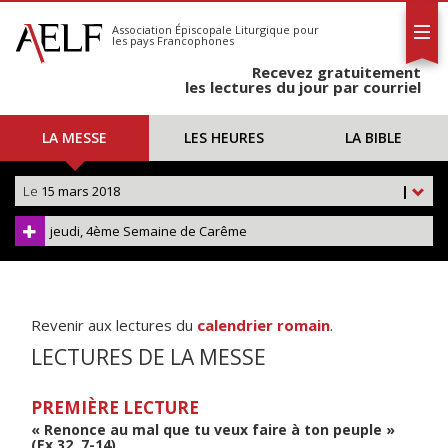
L'AELF
S'abonner
Association Épiscopale Liturgique
pour
les pays Francophones
Calendrier
Recevez gratuitement
Contact
les lectures du jour par courriel
LA MESSE
LES HEURES
LA BIBLE
Le
15 mars 2018
|
jeudi, 4ème Semaine de Carême
Revenir aux lectures du
calendrier romain
.
LECTURES DE LA MESSE
PREMIÈRE LECTURE
« Renonce au mal que tu veux faire à ton peuple »
(Ex 32, 7-14)