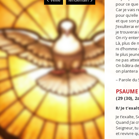
veille
lendemain
pour ce que 
Car je vais 
pour qu’elle 
et que son p
J’exulterai e
je trouverai
On n’y enten
Là, plus de 
ni d’homme q
le plus jeun
ne pas attei
On bâtira de
on plantera 
– Parole du 
PSAUME
(29 (30), 2
R/ Je t’exal
Je t’exalte, 
Quand j’ai cr
Seigneur, tu
et revivre q