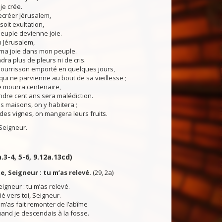
je crée.
recréer Jérusalem,
soit exultation,
euple devienne joie.
n Jérusalem,
 ma joie dans mon peuple.
dra plus de pleurs ni de cris.
nourrisson emporté en quelques jours,
ui ne parvienne au bout de sa vieillesse ;
e mourra centenaire,
ndre cent ans sera malédiction.
s maisons, on y habitera ;
des vignes, on mangera leurs fruits.
Seigneur.
a.3-4, 5-6, 9.12a.13cd)
te, Seigneur : tu m’as relevé.
(29, 2a)
Seigneur : tu m’as relevé.
ié vers toi, Seigneur.
 m’as fait remonter de l’abîme
uand je descendais à la fosse.