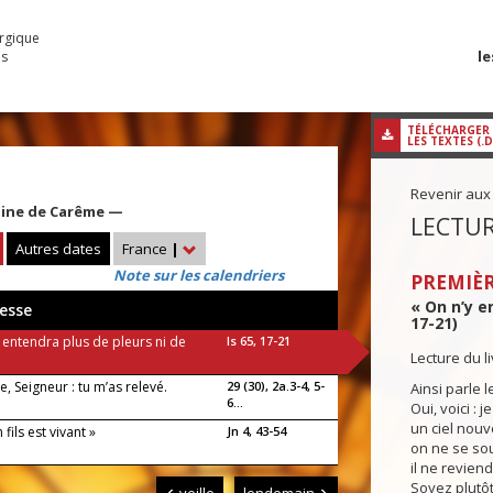
urgique
le
es
TÉLÉCHARGER
LES TEXTES (.
Revenir aux
aine de Carême —
LECTUR
Autres dates
France
|
Note sur les calendriers
PREMIÈR
« On n’y en
esse
17-21)
 entendra plus de pleurs ni de
Is 65, 17-21
Lecture du l
te, Seigneur : tu m’as relevé.
29 (30), 2a.3-4, 5-
Ainsi parle l
6...
Oui, voici : j
un ciel nouv
 fils est vivant »
Jn 4, 43-54
on ne se so
il ne reviend
Soyez plutôt