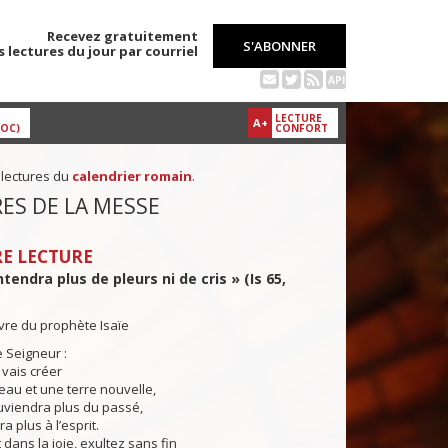
Recevez gratuitement
S'ABONNER
s lectures du jour par courriel
API
LECTURE
A+
DOC)
CONFORT
 lectures du
calendrier romain
.
ES DE LA MESSE
E LECTURE
tendra plus de pleurs ni de cris » (Is 65,
ivre du prophète Isaïe
e Seigneur :
e vais créer
eau et une terre nouvelle,
uviendra plus du passé,
ra plus à l’esprit.
 dans la joie, exultez sans fin