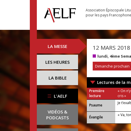
Association Épiscopale Lit
pour les pays Francophon
LA MESSE
12 MARS 2018
lundi, 4ème Sem
LES HEURES
Dimanche prochain
LA BIBLE
Lectures de la m
Première
« On n’y
L'AELF
lecture
cris »
Je t’exal
Psaume
VIDÉOS &
« Va, ton
PODCASTS
Évangile