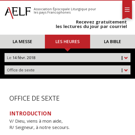
L'AELF
S'abonner
Association Épiscopale Liturgique
pour
les pays Francophones
Calendrier
Recevez gratuitement
Contact
les lectures du jour par courriel
LA MESSE
LES HEURES
LA BIBLE
Le
14 févr. 2018
|
Office de sexte
|
OFFICE DE SEXTE
INTRODUCTION
V/ Dieu, viens à mon aide,
R/ Seigneur, à notre secours.