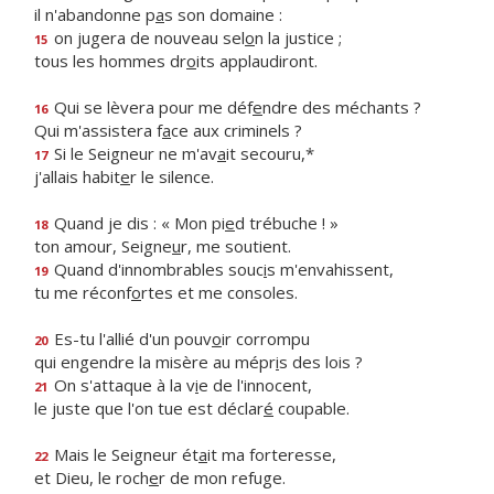
il n'abandonne p
a
s son domaine :
on jugera de nouveau sel
o
n la justice ;
15
tous les hommes dr
o
its applaudiront.
Qui se lèvera pour me déf
e
ndre des méchants ?
16
Qui m'assistera f
a
ce aux criminels ?
Si le Seigneur ne m'av
a
it secouru,*
17
j'allais habit
e
r le silence.
Quand je dis : « Mon pi
e
d trébuche ! »
18
ton amour, Seigne
u
r, me soutient.
Quand d'innombrables souc
i
s m'envahissent,
19
tu me réconf
o
rtes et me consoles.
Es-tu l'allié d'un pouv
o
ir corrompu
20
qui engendre la misère au mépr
i
s des lois ?
On s'attaque à la v
i
e de l'innocent,
21
le juste que l'on tue est déclar
é
coupable.
Mais le Seigneur ét
a
it ma forteresse,
22
et Dieu, le roch
e
r de mon refuge.