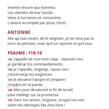
Invente encore aux hommes
Les chemins de leur exode ;
Viens à ton heure et consomme
L'œuvre accomplie par Jésus Christ.
ANTIENNE
Moi qui suis vivant, dit le Seigneur, je ne veux pas la
mort du pécheur, mais qu'il se repente et qu'il vive.
PSAUME : 118-19
J’appelle de tout mon cœ
u
r : réponds-moi ;
145
je garder
a
i tes commandements.
Je t’appelle, Seigne
u
r, sauve-moi ;
146
j’observer
a
i tes exigences.
Je devance l’aur
o
re et j’implore :
147
j’esp
è
re en ta parole.
Mes yeux devancent la f
n de la nuit
148
pour médit
e
r sur ta promesse.
Dans ton amour, Seigneur, éco
u
te ma voix :
149
selon tes décisi
o
ns fais-moi vivre !