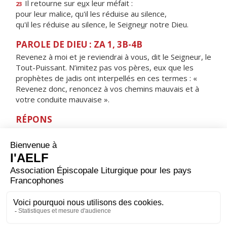
Il retourne sur e
u
x leur méfait :
23
pour leur malice, qu'il les réduise au silence,
qu'il les réduise au silence, le Seigne
u
r notre Dieu.
PAROLE DE DIEU : ZA 1, 3B-4B
Revenez à moi et je reviendrai à vous, dit le Seigneur, le
Tout-Puissant. N’imitez pas vos pères, eux que les
prophètes de jadis ont interpellés en ces termes : «
Revenez donc, renoncez à vos chemins mauvais et à
votre conduite mauvaise ».
RÉPONS
V/ Détourne ta face de mes fautes,
enlève tous mes péchés.
ORAISON
Accorde-nous, Seigneur, de savoir commencer
saintement, par une journée de jeûne, notre
entraînement au combat spirituel : que nos privations
nous rendent plus forts pour lutter contre l’esprit du
mal.