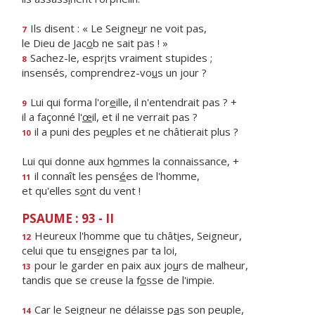
Ils disent : « Le Seigne
u
r ne voit pas,
7
le Dieu de Jac
o
b ne sait pas ! »
Sachez-le, espr
i
ts vraiment stupides ;
8
insensés, comprendrez-vo
u
s un jour ?
Lui qui forma l'or
e
ille, il n'entendrait pas ? +
9
il a façonné l'
œ
il, et il ne verrait pas ?
il a puni des pe
u
ples et ne châtierait plus ?
10
Lui qui donne aux h
o
mmes la connaissance, +
il connaît les pens
é
es de l'homme,
11
et qu'elles s
o
nt du vent !
PSAUME : 93 - II
Heureux l'homme que tu chât
i
es, Seigneur,
12
celui que tu ens
e
ignes par ta loi,
pour le garder en paix aux jo
u
rs de malheur,
13
tandis que se creuse la f
o
sse de l'impie.
Car le Seigneur ne délaisse p
a
s son peuple,
14