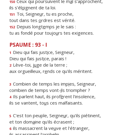
Ceux qui poursuivent le m
a
l s’approchent,
150
ils s’él
o
ignent de ta loi.
Toi, Seigne
u
r, tu es proche,
151
tout dans tes
o
rdres est vérité.
Depuis longt
e
mps je le sais :
152
tu as fondé pour toujo
u
rs tes exigences.
PSAUME : 93 - I
Dieu qui fais just
i
ce, Seigneur,
1
Dieu qui fais just
i
ce, parais !
Lève-toi, j
u
ge de la terre ;
2
aux orgueilleux, r
e
nds ce qu'ils méritent.
Combien de temps les imp
i
es, Seigneur,
3
combien de temps vont-
i
ls triompher ?
Ils parlent haut, ils prof
è
rent l'insolence,
4
ils se vantent, to
u
s ces malfaisants.
C'est ton peuple, Seigne
u
r, qu'ils piétinent,
5
et ton dom
a
ine qu'ils écrasent ;
ils massacrent la ve
u
ve et l'étranger,
6
ils assass
i
nent l'orphelin.