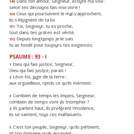
Dans ton amour, Seigneur, éco
u
te ma voix :
149
selon tes décisi
o
ns fais-moi vivre !
Ceux qui poursuivent le m
a
l s’approchent,
150
ils s’él
o
ignent de ta loi.
Toi, Seigne
u
r, tu es proche,
151
tout dans tes
o
rdres est vérité.
Depuis longt
e
mps je le sais :
152
tu as fondé pour toujo
u
rs tes exigences.
PSAUME : 93 - I
Dieu qui fais just
i
ce, Seigneur,
1
Dieu qui fais just
i
ce, parais !
Lève-toi, j
u
ge de la terre ;
2
aux orgueilleux, r
e
nds ce qu'ils méritent.
Combien de temps les imp
i
es, Seigneur,
3
combien de temps vont-
i
ls triompher ?
Ils parlent haut, ils prof
è
rent l'insolence,
4
ils se vantent, to
u
s ces malfaisants.
C'est ton peuple, Seigne
u
r, qu'ils piétinent,
5
et ton dom
a
ine qu'ils écrasent ;