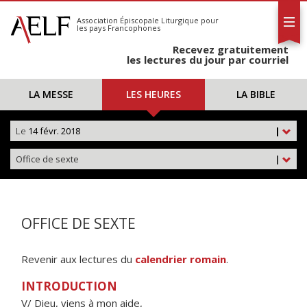
L'AELF
S'abonner
Association Épiscopale Liturgique
pour
les pays Francophones
Calendrier
Recevez gratuitement
Contact
les lectures du jour par courriel
LA MESSE
LES HEURES
LA BIBLE
Le
14 févr. 2018
|
Office de sexte
|
OFFICE DE SEXTE
Revenir aux lectures du
calendrier romain
.
INTRODUCTION
V/ Dieu, viens à mon aide,