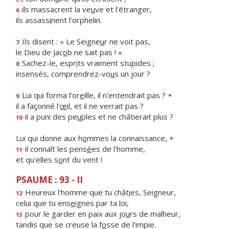
ils massacrent la ve
u
ve et l'étranger,
6
ils assass
i
nent l'orphelin.
Ils disent : « Le Seigne
u
r ne voit pas,
7
le Dieu de Jac
o
b ne sait pas ! »
Sachez-le, espr
i
ts vraiment stupides ;
8
insensés, comprendrez-vo
u
s un jour ?
Lui qui forma l'or
e
ille, il n'entendrait pas ? +
9
il a façonné l'
œ
il, et il ne verrait pas ?
il a puni des pe
u
ples et ne châtierait plus ?
10
Lui qui donne aux h
o
mmes la connaissance, +
il connaît les pens
é
es de l'homme,
11
et qu'elles s
o
nt du vent !
PSAUME : 93 - II
Heureux l'homme que tu chât
i
es, Seigneur,
12
celui que tu ens
e
ignes par ta loi,
pour le garder en paix aux jo
u
rs de malheur,
13
tandis que se creuse la f
o
sse de l'impie.