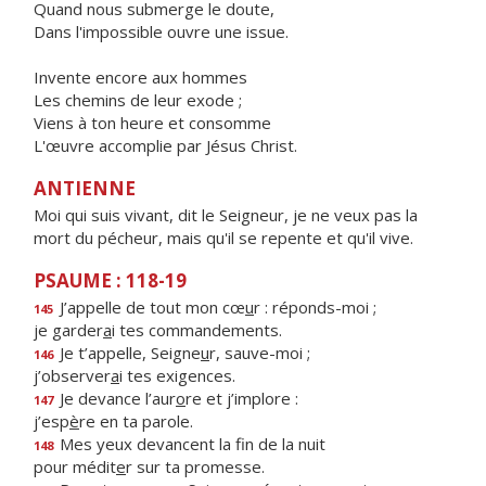
Quand nous submerge le doute,
Dans l'impossible ouvre une issue.
Invente encore aux hommes
Les chemins de leur exode ;
Viens à ton heure et consomme
L'œuvre accomplie par Jésus Christ.
ANTIENNE
Moi qui suis vivant, dit le Seigneur, je ne veux pas la
mort du pécheur, mais qu'il se repente et qu'il vive.
PSAUME : 118-19
J’appelle de tout mon cœ
u
r : réponds-moi ;
145
je garder
a
i tes commandements.
Je t’appelle, Seigne
u
r, sauve-moi ;
146
j’observer
a
i tes exigences.
Je devance l’aur
o
re et j’implore :
147
j’esp
è
re en ta parole.
Mes yeux devancent la f
n de la nuit
148
pour médit
e
r sur ta promesse.