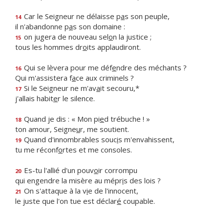
Car le Seigneur ne délaisse p
a
s son peuple,
14
il n'abandonne p
a
s son domaine :
on jugera de nouveau sel
o
n la justice ;
15
tous les hommes dr
o
its applaudiront.
Qui se lèvera pour me déf
e
ndre des méchants ?
16
Qui m'assistera f
a
ce aux criminels ?
Si le Seigneur ne m'av
a
it secouru,*
17
j'allais habit
e
r le silence.
Quand je dis : « Mon pi
e
d trébuche ! »
18
ton amour, Seigne
u
r, me soutient.
Quand d'innombrables souc
i
s m'envahissent,
19
tu me réconf
o
rtes et me consoles.
Es-tu l'allié d'un pouv
o
ir corrompu
20
qui engendre la misère au mépr
i
s des lois ?
On s'attaque à la v
i
e de l'innocent,
21
le juste que l'on tue est déclar
é
coupable.