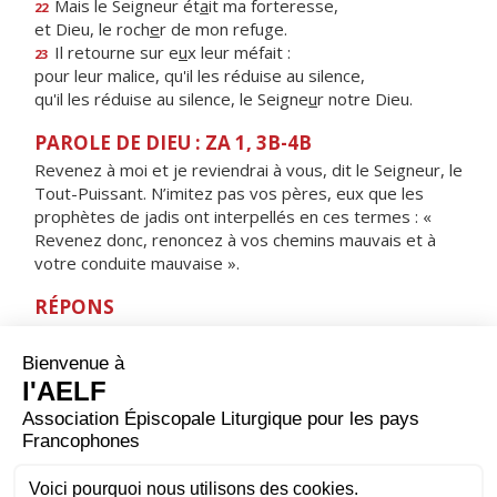
Mais le Seigneur ét
a
it ma forteresse,
22
et Dieu, le roch
e
r de mon refuge.
Il retourne sur e
u
x leur méfait :
23
pour leur malice, qu'il les réduise au silence,
qu'il les réduise au silence, le Seigne
u
r notre Dieu.
PAROLE DE DIEU : ZA 1, 3B-4B
Revenez à moi et je reviendrai à vous, dit le Seigneur, le
Tout-Puissant. N’imitez pas vos pères, eux que les
prophètes de jadis ont interpellés en ces termes : «
Revenez donc, renoncez à vos chemins mauvais et à
votre conduite mauvaise ».
RÉPONS
V/ Détourne ta face de mes fautes,
enlève tous mes péchés.
ORAISON
Accorde-nous, Seigneur, de savoir commencer
saintement, par une journée de jeûne, notre
entraînement au combat spirituel : que nos privations