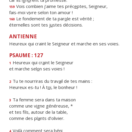
car ils ign
o
rent ta promesse.
Vois combien j’aime tes préc
e
ptes, Seigneur,
159
fais-moi v
i
vre selon ton amour !
Le fondement de ta par
o
le est vérité ;
160
éternelles sont tes j
u
stes décisions.
ANTIENNE
Heureux qui craint le Seigneur et marche en ses voies.
PSAUME : 127
Heureux qui cr
a
int le Seigneur
1
et marche sel
o
n ses voies !
Tu te nourriras du trav
a
il de tes mains :
2
Heureux es-tu ! À t
o
i, le bonheur !
Ta femme sera dans ta maison
3
comme une v
i
gne généreuse, *
et tes fils, autour de la table,
comme des pl
a
nts d’olivier.
Voilà comment sera béni
4