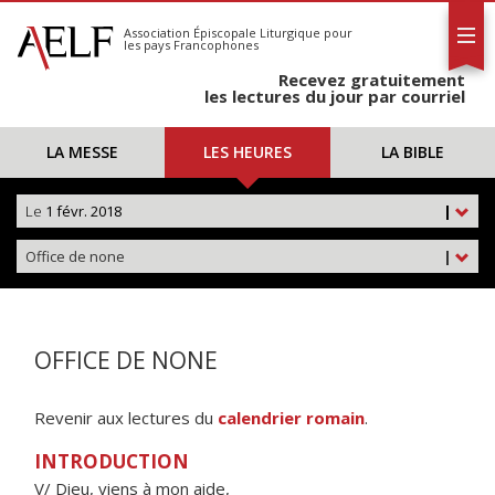
L'AELF
S'abonner
Association Épiscopale Liturgique
pour
les pays Francophones
Calendrier
Recevez gratuitement
Contact
les lectures du jour par courriel
LA MESSE
LES HEURES
LA BIBLE
Le
1 févr. 2018
|
Office de none
|
OFFICE DE NONE
Revenir aux lectures du
calendrier romain
.
INTRODUCTION
V/ Dieu, viens à mon aide,