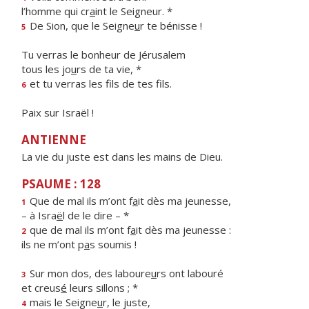
l’homme qui cr
a
int le Seigneur. *
De Sion, que le Seigne
u
r te bénisse !
5
Tu verras le bonheur de Jérusalem
tous les jo
u
rs de ta vie, *
et tu verras les f
ls de tes fils.
6
Paix sur Israël !
ANTIENNE
La vie du juste est dans les mains de Dieu.
PSAUME : 128
Que de mal ils m’ont f
a
it dès ma jeunesse,
1
– à Isra
ë
l de le dire – *
que de mal ils m’ont f
a
it dès ma jeunesse :
2
ils ne m’ont p
a
s soumis !
Sur mon dos, des laboure
u
rs ont labouré
3
et creus
é
leurs sillons ; *
mais le Seigne
u
r, le juste,
4