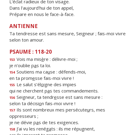
L'éclat radieux de ton visage.
Dans l'aujourd'hui de ton appel,
Prépare en nous le face-à-face.
ANTIENNE
Ta tendresse est sans mesure, Seigneur ; fais-moi vivre
selon ton amour.
PSAUME : 118-20
Vois ma mis
è
re : délivre-moi ;
153
je n’oublie p
a
s ta loi.
Soutiens ma ca
u
se : défends-moi,
154
en ta prom
e
sse fais-moi vivre !
Le salut s’él
o
igne des impies
155
qui ne cherchent p
a
s tes commandements.
Seigneur, ta tendr
e
sse est sans mesure :
156
selon ta décisi
o
n fais-moi vivre !
Ils sont nombreux mes persécute
u
rs, mes
157
oppresseurs ;
je ne dévie p
a
s de tes exigences.
J’ai vu les renég
a
ts : ils me répugnent,
158