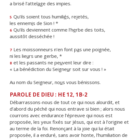
a brisé l’attel
a
ge des impies.
Qu’ils soient tous humili
é
s, rejetés,
5
les ennem
i
s de Sion ! *
Qu’ils deviennent comme l’h
e
rbe des toits,
6
aussitôt desséchée !
Les moissonneurs n’en font p
a
s une poignée,
7
ni les lie
u
rs une gerbe, *
et les passants ne pe
u
vent leur dire :
8
« La bénédiction du Seigne
u
r soit sur vous ! »
Au nom du Seigneur, no
u
s vous bénissons.
PAROLE DE DIEU : HE 12, 1B-2
Débarrassons-nous de tout ce qui nous alourdit, et
d’abord du péché qui nous entrave si bien ; alors nous
courrons avec endurance l’épreuve qui nous est
proposée, les yeux fixés sur Jésus, qui est à l’origine et
au terme de la foi. Renonçant à la joie qui lui était
proposée, il a enduré, sans avoir honte, l’humiliation de