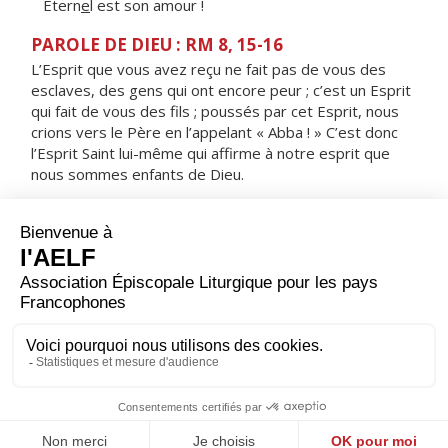
Étern
e
l est son amour !
PAROLE DE DIEU : RM 8, 15-16
L’Esprit que vous avez reçu ne fait pas de vous des
esclaves, des gens qui ont encore peur ; c’est un Esprit
qui fait de vous des fils ; poussés par cet Esprit, nous
crions vers le Père en l’appelant « Abba ! » C’est donc
l’Esprit Saint lui-même qui affirme à notre esprit que
nous sommes enfants de Dieu.
RÉPONS
V/ En toi, Seigneur, est la source de vie ;
par ta lumière, nous voyons la lumière.
ORAISON
Dieu éternel et tout-puissant, dirige notre vie selon ton
amour, afin qu'au nom de ton Fils bien-aimé, nous
portions des fruits en abondance.