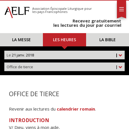
L'AELF
S'abonner
Association Épiscopale Liturgique
pour
les pays Francophones
Calendrier
Recevez gratuitement
Contact
les lectures du jour par courriel
LA MESSE
LES HEURES
LA BIBLE
Le
21 janv. 2018
|
Office de tierce
|
OFFICE DE TIERCE
Revenir aux lectures du
calendrier romain
.
INTRODUCTION
V/ Dieu, viens à mon aide,