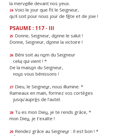
la merv
e
ille devant nos yeux.
Voici le jour que f
t le Seigneur,
24
qu'il soit pour nous jour de f
ê
te et de joie !
PSAUME : 117 - III
Donne, Seigneur, d
o
nne le salut !
25
Donne, Seigneur, d
o
nne la victoire !
Béni soit au n
o
m du Seigneur
26
celu
i
qui vient ! *
De la mais
o
n du Seigneur,
no
u
s vous bénissons !
Dieu, le Seigne
u
r, nous illumine. *
27
Rameaux en main, formez vos cortèges
jusqu'aupr
è
s de l'autel.
Tu es mon Die
u
, je te rends grâce, *
28
mon Die
u
, je t'exalte !
Rendez grâce au Seigne
u
r : Il est bon ! *
29