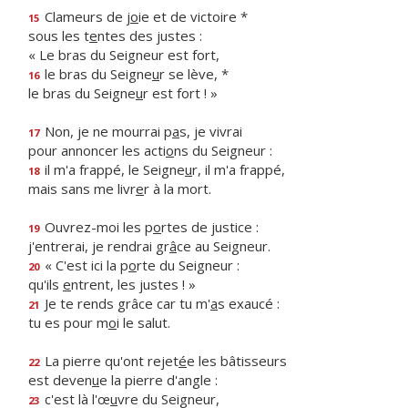
Clameurs de j
o
ie et de victoire *
15
sous les t
e
ntes des justes :
« Le bras du Seigneur est fort,
le bras du Seigne
u
r se lève, *
16
le bras du Seigne
u
r est fort ! »
Non, je ne mourrai p
a
s, je vivrai
17
pour annoncer les acti
o
ns du Seigneur :
il m'a frappé, le Seigne
u
r, il m'a frappé,
18
mais sans me livr
e
r à la mort.
Ouvrez-moi les p
o
rtes de justice :
19
j'entrerai, je rendrai gr
â
ce au Seigneur.
« C'est ici la p
o
rte du Seigneur :
20
qu'ils
e
ntrent, les justes ! »
Je te rends grâce car tu m'
a
s exaucé :
21
tu es pour m
o
i le salut.
La pierre qu'ont rejet
é
e les bâtisseurs
22
est deven
u
e la pierre d'angle :
c'est là l'œ
u
vre du Seigneur,
23