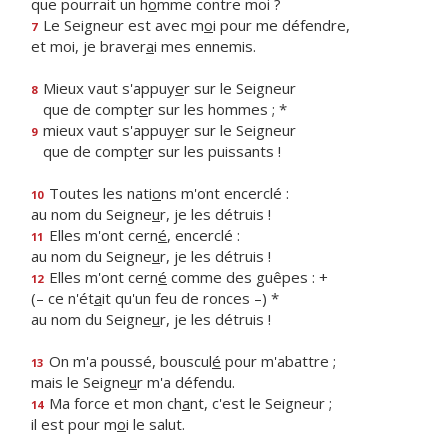
que pourrait un h
o
mme contre moi ?
Le Seigneur est avec m
o
i pour me défendre,
7
et moi, je braver
a
i mes ennemis.
Mieux vaut s'appuy
e
r sur le Seigneur
8
que de compt
e
r sur les hommes ; *
mieux vaut s'appuy
e
r sur le Seigneur
9
que de compt
e
r sur les puissants !
Toutes les nati
o
ns m'ont encerclé :
10
au nom du Seigne
u
r, je les détruis !
Elles m'ont cern
é
, encerclé :
11
au nom du Seigne
u
r, je les détruis !
Elles m'ont cern
é
comme des guêpes : +
12
(– ce n'ét
a
it qu'un feu de ronces –) *
au nom du Seigne
u
r, je les détruis !
On m'a poussé, bouscul
é
pour m'abattre ;
13
mais le Seigne
u
r m'a défendu.
Ma force et mon ch
a
nt, c'est le Seigneur ;
14
il est pour m
o
i le salut.