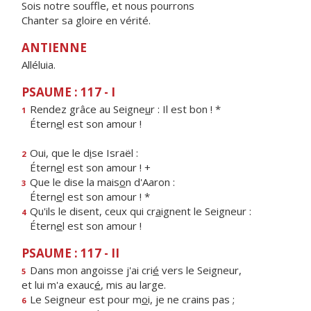
Sois notre souffle, et nous pourrons
Chanter sa gloire en vérité.
ANTIENNE
Alléluia.
PSAUME : 117 - I
Rendez grâce au Seigne
u
r : Il est bon ! *
1
Étern
e
l est son amour !
Oui, que le d
i
se Israël :
2
Étern
e
l est son amour ! +
Que le dise la mais
o
n d'Aaron :
3
Étern
e
l est son amour ! *
Qu'ils le disent, ceux qui cr
a
ignent le Seigneur :
4
Étern
e
l est son amour !
PSAUME : 117 - II
Dans mon angoisse j'ai cri
é
vers le Seigneur,
5
et lui m'a exauc
é
, mis au large.
Le Seigneur est pour m
o
i, je ne crains pas ;
6