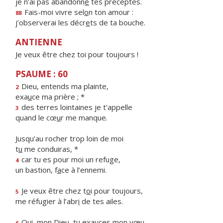
je n’ai pas abandonn
é
tes préceptes.
Fais-moi vivre sel
o
n ton amour :
88
j’observerai les décr
e
ts de ta bouche.
ANTIENNE
Je veux être chez toi pour toujours !
PSAUME : 60
Dieu, entends ma plainte,
2
exa
u
ce ma prière ; *
des terres lointaines je t’appelle
3
quand le cœ
u
r me manque.
Jusqu’au rocher trop loin de moi
t
u
me conduiras, *
car tu es pour moi un refuge,
4
un bastion, f
a
ce à l’ennemi.
Je veux être chez t
o
i pour toujours,
5
me réfugier à l’abr
i
de tes ailes.
Oui, mon Dieu, tu exa
u
ces mon vœu,
6