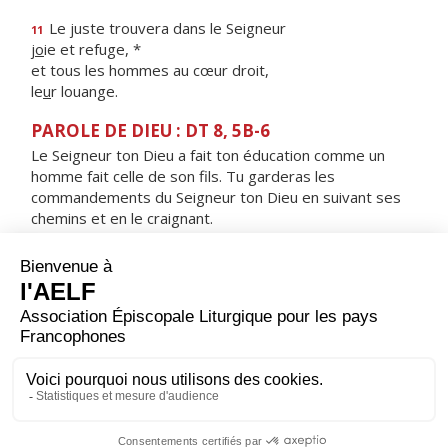
Le juste trouvera dans le Seigneur
11
j
o
ie et refuge, *
et tous les hommes au cœur droit,
le
u
r louange.
PAROLE DE DIEU : DT 8, 5B-6
Le Seigneur ton Dieu a fait ton éducation comme un
homme fait celle de son fils. Tu garderas les
commandements du Seigneur ton Dieu en suivant ses
chemins et en le craignant.
RÉPONS
V/ La loi du Seigneur est parfaite,
elle redonne vie.
ORAISON
Dieu d'amour, transforme-nous par ton Esprit d'amour :
que nos pensées deviennent tes pensées et nous
aurons pour nos frères et pour toi un même amour.