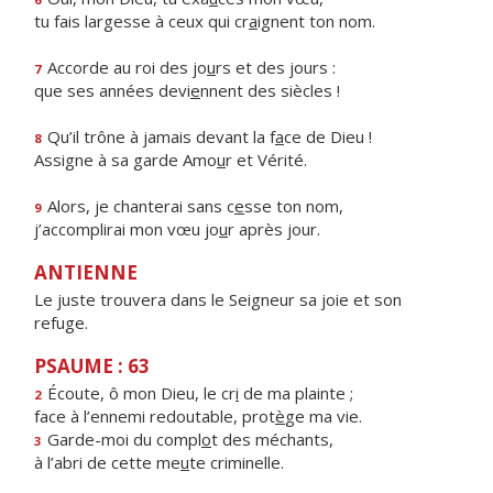
tu fais largesse à ceux qui cr
a
ignent ton nom.
Accorde au roi des jo
u
rs et des jours :
7
que ses années devi
e
nnent des siècles !
Qu’il trône à jamais devant la f
a
ce de Dieu !
8
Assigne à sa garde Amo
u
r et Vérité.
Alors, je chanterai sans c
e
sse ton nom,
9
j’accomplirai mon vœu jo
u
r après jour.
ANTIENNE
Le juste trouvera dans le Seigneur sa joie et son
refuge.
PSAUME : 63
Écoute, ô mon Dieu, le cr
i
de ma plainte ;
2
face à l’ennemi redoutable, prot
è
ge ma vie.
Garde-moi du compl
o
t des méchants,
3
à l’abri de cette me
u
te criminelle.