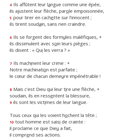
Ils affûtent leur l
a
ngue comme une épée,
4
ils ajustent leur flèche, par
o
le empoisonnée,
pour tirer en cach
e
tte sur l’innocent ;
5
ils tirent soud
a
in, sans rien craindre.
Ils se forgent des form
u
les maléfiques, +
6
ils dissimulent avec s
o
in leurs pièges ;
ils disent : « Qu
i
les verra ? »
Ils mach
i
nent leur crime : +
7
Notre machinati
o
n est parfaite ;
le cœur de chacun deme
u
re impénétrable !
Mais c’est Dieu qui leur t
i
re une flèche, +
8
soudain, ils en ress
e
ntent la blessure,
ils sont les vict
i
mes de leur langue.
9
Tous ceux qui les voient h
o
chent la tête ;
tout homme est sais
i
de crainte :
10
il proclame ce que Die
u
a fait,
il compr
e
nd ses actions.