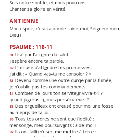
Sois notre souffle, et nous pourrons
Chanter sa gloire en vérité.
ANTIENNE
Mon espoir, c’est ta parole : aide-moi, Seigneur mon
Dieu !
PSAUME : 118-11
Usé par l’att
e
nte du salut,
81
j’espère enc
o
re ta parole.
L’œil usé d’att
e
ndre tes promesses,
82
j’ai dit : « Quand vas-t
u
me consoler ? »
Devenu comme une outre durc
i
e par la fumée,
83
je n’oublie p
a
s tes commandements.
Combien de jours ton servite
u
r vivra-t-il ?
84
quand jugeras-t
u
mes persécuteurs ?
Des orgueilleux ont creusé pour m
o
i une fosse
85
au mépr
i
s de ta loi.
Tous tes ordres ne s
o
nt que fidélité ;
86
mensonge, mes poursuiv
a
nts : aide-moi !
Ils ont failli m’us
e
r, me mettre à terre :
87