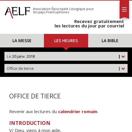
L'AELF
S'abonner
Association Épiscopale Liturgique
pour
les pays Francophones
Calendrier
Recevez gratuitement
Contact
les lectures du jour par courriel
LA MESSE
LES HEURES
LA BIBLE
Le
20 janv. 2018
|
Office de tierce
|
OFFICE DE TIERCE
Revenir aux lectures du
calendrier romain
.
INTRODUCTION
V/ Dieu, viens à mon aide,