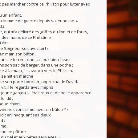
 pas marcher contre ce Philistin pour lutter avec
qu’un enfant,
t un homme de guerre depuis sa jeunesse. »
ta :
, qui m’a délivré des griffes du lion et de l’ours,
 des mains de ce Philistin. »
 dit :
le Seigneur soit avec toi ! »
en main son bâton,
 dans le torrent cinq cailloux bien lisses
ans son sac de berger, dans une poche ;
de à la main, il s’avança vers le Philistin.
n se mit en marche
de son porte-bouclier, approcha de David.
vit, il le regarda avec mépris
n jeune garçon ; il était roux et de belle apparence.
ui dit :
nc un chien,
viennes contre moi avec un bâton ? »
audit en invoquant ses dieux.
d :
 moi,
onne en pâture
du ciel et aux bêtes sauvages ! »