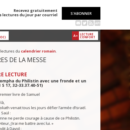
Recevez gratuitement
S'ABONNER
s lectures du jour par courriel
API
LECTURE
A+
DOC)
CONFORT
 lectures du
calendrier romain
.
ES DE LA MESSE
E LECTURE
iompha du Philistin avec une fronde et un
1 S 17, 32-33.37.40-51)
remier livre de Samuel
là,
Goliath venait tous les jours défier l’armée d’Israël.
Saül :
ne ne perde courage à cause de ce Philistin.
iteur, j’irai me battre avec lui. »
it à David :