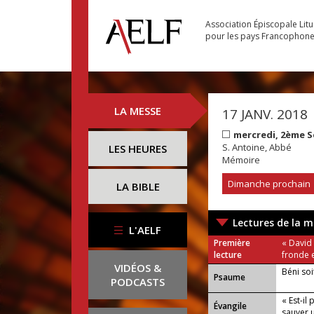
Association Épiscopale Lit
pour les pays Francophon
LA MESSE
17 JANV. 2018
mercredi, 2ème 
S. Antoine, Abbé
LES HEURES
Mémoire
Dimanche prochain
LA BIBLE
Lectures de la m
L'AELF
Première
« David 
lecture
fronde e
VIDÉOS &
Béni soi
Psaume
PODCASTS
« Est-il
Évangile
sauver u