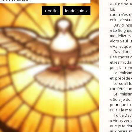
« Tu ne peux
lui,
veille
lendemain
car tu n’es 
et lui, c’es
David insis
« Le Seigneur
me délivrera
Alors Saül lui
« Va, et que 
David prit 
il se choisit
et les mit d
puis, la fron
Le Philisti
et, précédé 
Lorsqu’il le 
car c’était u
Le Philistin l
« Suis-je do
pour que tu 
Puis il le m
Il dit à Davi
« Viens vers
que je te d
aux oiseaux 