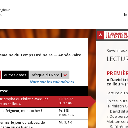
urgique
le
es
TÉLÉCHARGER
LES TEXTES (.
Revenir aux
Semaine du Temps Ordinaire — Année Paire
LECTUR
PREMIÈR
Autres dates
Afrique du Nord
|
« David tr
Note sur les calendriers
caillou » (
esse
Lecture du p
triompha du Philistin avec une
1 S 17, 32-
En ces jours-
33.37.40-...
t un caillou »
le Philistin 
t le Seigneur, mon rocher !
Ps 143
David dit à 
(144), 1, 2, ...
« Que person
Moi, ton serv
 permis, le jour du sabbat, de
Mc 3, 1-6
Saül répond
ne vie ou de tuer ? »