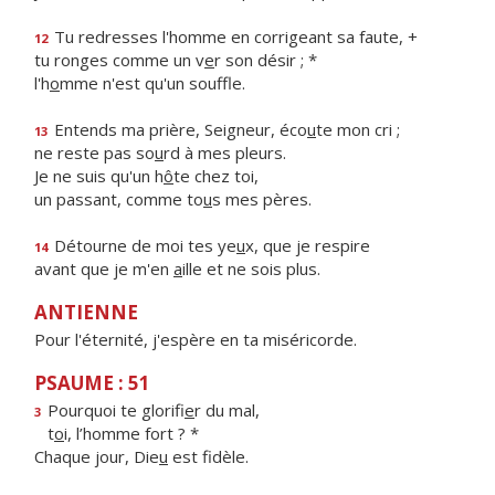
Tu redresses l'homme en corrigeant sa faute, +
12
tu ronges comme un v
e
r son désir ; *
l'h
o
mme n'est qu'un souffle.
Entends ma prière, Seigneur, éco
u
te mon cri ;
13
ne reste pas so
u
rd à mes pleurs.
Je ne suis qu'un h
ô
te chez toi,
un passant, comme to
u
s mes pères.
Détourne de moi tes ye
u
x, que je respire
14
avant que je m'en
a
ille et ne sois plus.
ANTIENNE
Pour l'éternité, j'espère en ta miséricorde.
PSAUME : 51
Pourquoi te glorifi
e
r du mal,
3
t
o
i, l’homme fort ? *
Chaque jour, Die
u
est fidèle.