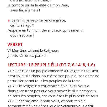
dans la mais
o
n de Dieu, *
je compte sur la fidélit
é
de mon Dieu,
sans f
n, à jamais !
Sans fin, je veux te r
e
ndre grâce,
11
c
a
r tu as agi. *
J’espère en ton nom dev
a
nt ceux qui t’aiment :
ou
i
, il est bon !
VERSET
V/ Mon âme attend le Seigneur.
Je suis sûr de sa parole.
LECTURE : LE PEUPLE ÉLU (DT 7, 6-14; 8, 1-6)
7.06 Car tu es un peuple consacré au Seigneur ton Dieu :
c’est toi qu’il a choisi pour être son peuple, son domaine
particulier parmi tous les peuples de la terre.
7.07 Si le Seigneur s’est attaché à vous, s’il vous a
choisis, ce n’est pas que vous soyez le plus nombreux
de tous les peuples, car vous êtes le plus petit de tous.
7.08 C’est par amour pour vous, et pour tenir le
serment fait à vos pères, que le Seigneur vous a fait