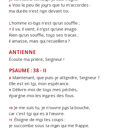
Vois le peu de jo
u
rs que tu m'accordes :
6
ma durée n'est ri
e
n devant toi.
L'homme ici-b
a
s n'est qu'un souffle ;
il va, il vient, il n'
e
st qu'une image.
7
Rien qu'un souffle, to
u
s ses tracas ;
il amasse, mais qu
i
recueillera ?
ANTIENNE
Écoute ma prière, Seigneur !
PSAUME : 38 - II
Maintenant, que puis-je att
e
ndre, Seigneur ?
8
Elle est en t
o
i, mon espérance.
Délivre-moi de to
u
s mes péchés,
9
épargne-moi les inj
u
res des fous.
Je me suis tu, je n'ouvre p
a
s la bouche,
10
car c'est t
o
i qui es à l'œuvre.
Éloigne de m
o
i tes coups :
11
je succombe sous ta m
a
in qui me frappe.