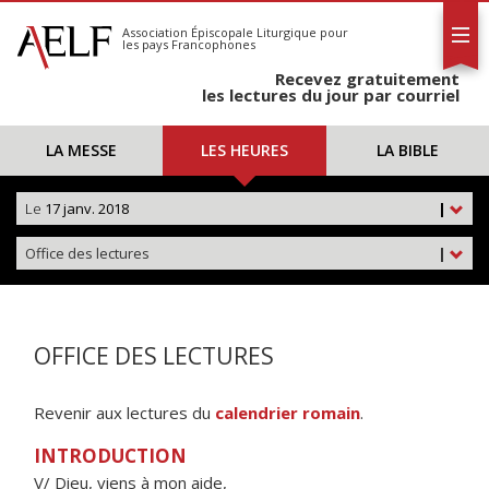
L'AELF
S'abonner
Association Épiscopale Liturgique
pour
les pays Francophones
Calendrier
Recevez gratuitement
Contact
les lectures du jour par courriel
LA MESSE
LES HEURES
LA BIBLE
Le
17 janv. 2018
|
Office des lectures
|
OFFICE DES LECTURES
Revenir aux lectures du
calendrier romain
.
INTRODUCTION
V/ Dieu, viens à mon aide,