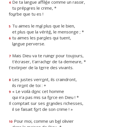
De ta langue affil
é
e comme un rasoir,
4
tu prép
a
res le crime, *
fo
u
rbe que tu es !
Tu aimes le m
a
l plus que le bien,
5
et plus que la vérit
é
, le mensonge ; *
tu aimes les par
o
les qui tuent,
6
l
a
ngue perverse.
Mais Dieu va te ruin
e
r pour toujours,
7
t’écraser, t’arrach
e
r de ta demeure, *
t’extirper de la t
e
rre des vivants.
Les justes verr
o
nt, ils craindront,
8
ils rir
o
nt de toi : +
« Le voilà d
o
nc cet homme
9
qui n’a pas mis sa f
o
rce en Dieu ! *
Il comptait sur ses gr
a
ndes richesses,
il se faisait f
o
rt de son crime ! »
Pour moi, comme un b
e
l olivier
10