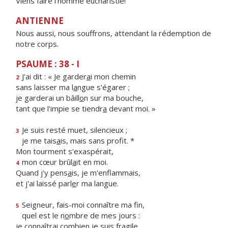
Viens faire l'homme eucharistie!
ANTIENNE
Nous aussi, nous souffrons, attendant la rédemption de
notre corps.
PSAUME : 38 - I
J'ai dit : « Je garder
a
i mon chemin
2
sans laisser ma l
a
ngue s'égarer ;
je garderai un bâill
o
n sur ma bouche,
tant que l'impie se tiendr
a
devant moi. »
Je suis resté muet, silencieux ;
3
je me tais
a
is, mais sans profit. *
Mon tourment s'exaspérait,
mon cœur brûl
a
it en moi.
4
Quand j'y pens
a
is, je m'enflammais,
et j'ai laissé parl
e
r ma langue.
Seigneur, fais-moi connaître ma fin,
5
quel est le n
o
mbre de mes jours :
je connaîtrai combi
e
n je suis fragile.