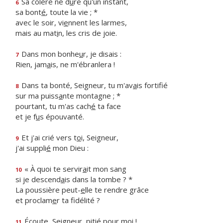
Sa colère ne d
u
re qu'un instant,
6
sa bont
é
, toute la vie ; *
avec le soir, vi
e
nnent les larmes,
mais au mat
i
n, les cris de joie.
Dans mon bonhe
u
r, je disais :
7
Rien, jam
a
is, ne m'ébranlera !
Dans ta bonté, Seigneur, tu m'av
a
is fortifié
8
sur ma puiss
a
nte montagne ; *
pourtant, tu m'as cach
é
ta face
et je f
u
s épouvanté.
Et j'ai crié vers t
o
i, Seigneur,
9
j'ai suppli
é
mon Dieu :
« À quoi te servir
a
it mon sang
10
si je descend
a
is dans la tombe ? *
La poussière peut-
e
lle te rendre grâce
et proclam
e
r ta fidélité ?
Écoute, Seigne
u
r, pitié pour moi !
11