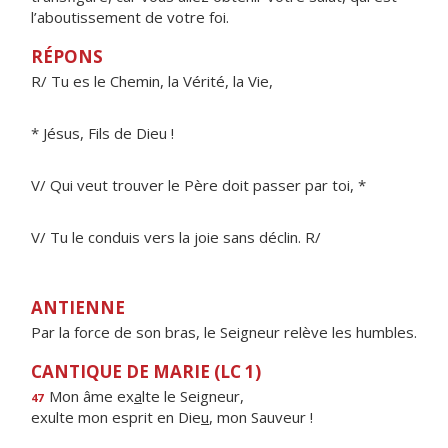
l’aboutissement de votre foi.
RÉPONS
R/ Tu es le Chemin, la Vérité, la Vie,
* Jésus, Fils de Dieu !
V/ Qui veut trouver le Père doit passer par toi, *
V/ Tu le conduis vers la joie sans déclin. R/
ANTIENNE
Par la force de son bras, le Seigneur relève les humbles.
CANTIQUE DE MARIE (LC 1)
Mon âme ex
a
lte le Seigneur,
47
exulte mon esprit en Die
u
, mon Sauveur !