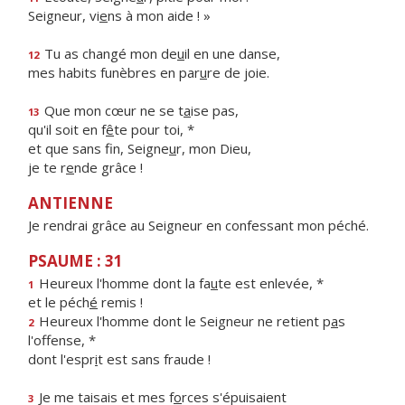
Seigneur, vi
e
ns à mon aide ! »
Tu as changé mon de
u
il en une danse,
12
mes habits funèbres en par
u
re de joie.
Que mon cœur ne se t
a
ise pas,
13
qu'il soit en f
ê
te pour toi, *
et que sans fin, Seigne
u
r, mon Dieu,
je te r
e
nde grâce !
ANTIENNE
Je rendrai grâce au Seigneur en confessant mon péché.
PSAUME : 31
Heureux l'homme dont la fa
u
te est enlevée, *
1
et le péch
é
remis !
Heureux l'homme dont le Seigneur ne retient p
a
s
2
l'offense, *
dont l'espr
i
t est sans fraude !
Je me taisais et mes f
o
rces s'épuisaient
3