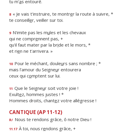
tu m'
a
s entouré.
« Je vais t'instruire, te montr
e
r la route à suivre, *
8
te conseill
e
r, veiller sur toi.
N'imite pas les m
u
les et les chevaux
9
qui ne compr
e
nnent pas, +
qu'il faut mater par la br
i
de et le mors, *
et ri
e
n ne t'arrivera. »
Pour le méchant, doule
u
rs sans nombre ; *
10
mais l'amour du Seigne
u
r entourera
ceux qui c
o
mptent sur lui.
Que le Seigne
u
r soit votre joie !
11
Exult
e
z, hommes justes ! *
Hommes droits, chant
e
z votre allégresse !
CANTIQUE (AP 11-12)
Nous te rendons grâce, ô notre Dieu !
R/
À toi, nous r
e
ndons grâce, +
11.17