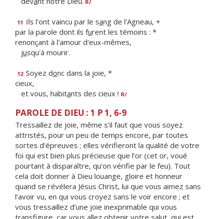
dev
a
nt notre Dieu.
R/
Ils l'ont vaincu par le s
a
ng de l'Agneau, +
11
par la parole dont ils f
u
rent les témoins : *
renonçant à l'amour d'eux-mêmes,
j
u
squ'à mourir.
Soyez d
o
nc dans la joie, *
12
cieux,
et vous, habit
a
nts des cieux !
R/
PAROLE DE DIEU : 1 P 1, 6-9
Tressaillez de joie, même s’il faut que vous soyez
attristés, pour un peu de temps encore, par toutes
sortes d’épreuves ; elles vérifieront la qualité de votre
foi qui est bien plus précieuse que l’or (cet or, voué
pourtant à disparaître, qu’on vérifie par le feu). Tout
cela doit donner à Dieu louange, gloire et honneur
quand se révélera Jésus Christ, lui que vous aimez sans
l’avoir vu, en qui vous croyez sans le voir encore ; et
vous tressaillez d’une joie inexprimable qui vous
transfigure, car vous allez obtenir votre salut, qui est