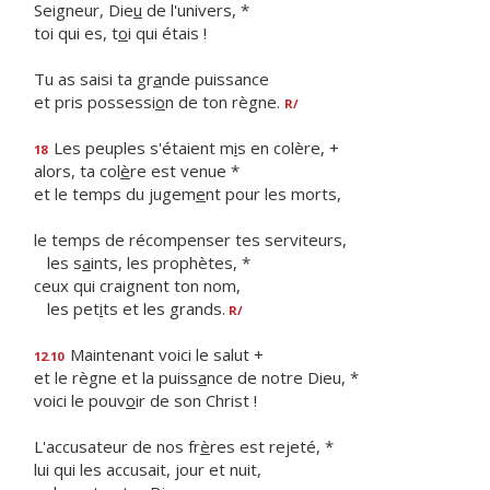
Seigneur, Die
u
de l'univers, *
toi qui es, t
o
i qui étais !
Tu as saisi ta gr
a
nde puissance
et pris possessi
o
n de ton règne.
R/
Les peuples s'étaient m
i
s en colère, +
18
alors, ta col
è
re est venue *
et le temps du jugem
e
nt pour les morts,
le temps de récompenser tes serviteurs,
les s
a
ints, les prophètes, *
ceux qui craignent ton nom,
les pet
i
ts et les grands.
R/
Maintenant voici le salut +
12.10
et le règne et la puiss
a
nce de notre Dieu, *
voici le pouv
o
ir de son Christ !
L'accusateur de nos fr
è
res est rejeté, *
lui qui les accusait, jour et nuit,