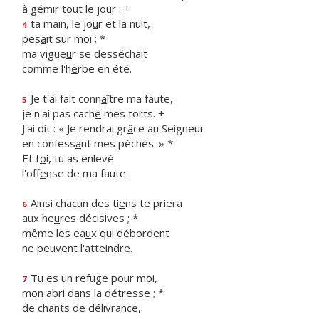
à gém
i
r tout le jour : +
ta main, le jo
u
r et la nuit,
4
pes
a
it sur moi ; *
ma vigue
u
r se desséchait
comme l'h
e
rbe en été.
Je t'ai fait conn
a
ître ma faute,
5
je n'ai pas cach
é
mes torts. +
J'ai dit : « Je rendrai gr
â
ce au Seigneur
en confess
a
nt mes péchés. » *
Et t
o
i, tu as enlevé
l'off
e
nse de ma faute.
Ainsi chacun des ti
e
ns te priera
6
aux he
u
res décisives ; *
même les ea
u
x qui débordent
ne pe
u
vent l'atteindre.
Tu es un ref
u
ge pour moi,
7
mon abr
i
dans la détresse ; *
de ch
a
nts de délivrance,