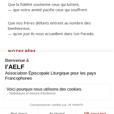
Que la fidélité soutienne ceux qui luttent,
— que notre amitié pacifie ceux qui souffrent.
Que nos frères défunts entrent au nombre des
bienheureux,
— qu’un jour ils nous accueillent dans ton Paradis.
NOTRE PÈRE
ORAISON
Dieu qui fais resplendir la lumière après la nuit, accorde-
nous de finir ce jour à l’abri des attaques de l’adversaire
et de pouvoir te rendre grâce par Jésus Christ, ton Fils,
notre Seigneur et notre Dieu, qui règne avec toi et le
Saint-Esprit, maintenant et pour les siècles des siècles.
Amen.