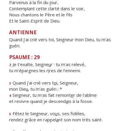
Parvenus à la fin du jour,
Contemplant cette clarté dans le soir,
Nous chantons le Père et le Fils
Et le Saint-Esprit de Dieu.
ANTIENNE
Quand j’ai crié vers toi, Seigneur mon Dieu, tu m’as
guéri.
PSAUME : 29
Je t'exalte, Seigne
u
r : tu m'as relevé,
2
tu m'épargnes les r
i
res de l'ennemi.
Quand j'ai crié vers t
o
i, Seigneur,
3
mon Die
u
, tu m'as guéri ; *
Seigneur, tu m'as fait remont
e
r de l'abîme
4
et revivre quand je descend
a
is à la fosse.
Fêtez le Seigneur, vo
u
s, ses fidèles,
5
rendez grâce en rappel
a
nt son nom très saint.