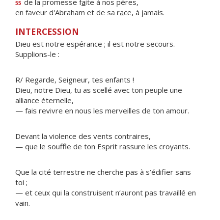
de la promesse f
a
ite à nos pères,
55
en faveur d'Abraham et de sa r
a
ce, à jamais.
INTERCESSION
Dieu est notre espérance ; il est notre secours.
Supplions-le :
R/ Regarde, Seigneur, tes enfants !
Dieu, notre Dieu, tu as scellé avec ton peuple une
alliance éternelle,
— fais revivre en nous les merveilles de ton amour.
Devant la violence des vents contraires,
— que le souffle de ton Esprit rassure les croyants.
Que la cité terrestre ne cherche pas à s’édifier sans
toi ;
— et ceux qui la construisent n’auront pas travaillé en
vain.