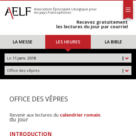
L'AELF
S'abonner
Association Épiscopale Liturgique
pour
les pays Francophones
Calendrier
Recevez gratuitement
Contact
les lectures du jour par courriel
LA MESSE
LES HEURES
LA BIBLE
Le
11 janv. 2018
|
Office des vêpres
|
OFFICE DES VÊPRES
Revenir aux lectures du
calendrier romain
.
du jour
INTRODUCTION