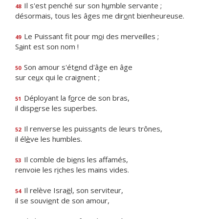
Il s'est penché sur son h
u
mble servante ;
48
désormais, tous les âges me dir
o
nt bienheureuse.
Le Puissant fit pour m
o
i des merveilles ;
49
S
a
int est son nom !
Son amour s'ét
e
nd d'âge en âge
50
sur ce
u
x qui le craignent ;
Déployant la f
o
rce de son bras,
51
il disp
e
rse les superbes.
Il renverse les puiss
a
nts de leurs trônes,
52
il él
è
ve les humbles.
Il comble de bi
e
ns les affamés,
53
renvoie les r
i
ches les mains vides.
Il relève Isra
ë
l, son serviteur,
54
il se souvi
e
nt de son amour,