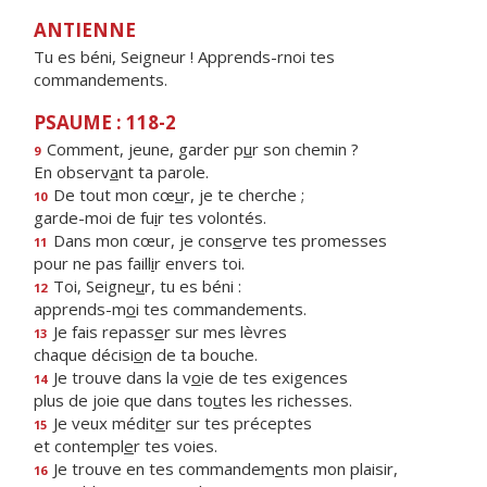
ANTIENNE
Tu es béni, Seigneur ! Apprends-rnoi tes
commandements.
PSAUME : 118-2
Comment, jeune, garder p
u
r son chemin ?
9
En observ
a
nt ta parole.
De tout mon cœ
u
r, je te cherche ;
10
garde-moi de fu
i
r tes volontés.
Dans mon cœur, je cons
e
rve tes promesses
11
pour ne pas faill
i
r envers toi.
Toi, Seigne
u
r, tu es béni :
12
apprends-m
o
i tes commandements.
Je fais repass
e
r sur mes lèvres
13
chaque décisi
o
n de ta bouche.
Je trouve dans la v
o
ie de tes exigences
14
plus de joie que dans to
u
tes les richesses.
Je veux médit
e
r sur tes préceptes
15
et contempl
e
r tes voies.
Je trouve en tes commandem
e
nts mon plaisir,
16