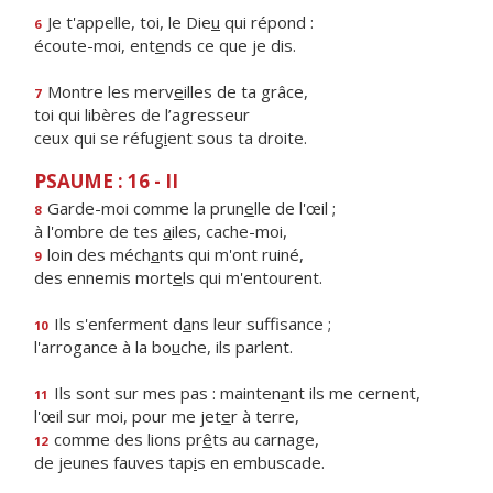
Je t'appelle, toi, le Die
u
qui répond :
6
écoute-moi, ent
e
nds ce que je dis.
Montre les merv
e
illes de ta grâce,
7
toi qui libères de l’agresseur
ceux qui se réfug
i
ent sous ta droite.
PSAUME : 16 - II
Garde-moi comme la prun
e
lle de l'œil ;
8
à l'ombre de tes
a
iles, cache-moi,
loin des méch
a
nts qui m'ont ruiné,
9
des ennemis mort
e
ls qui m'entourent.
Ils s'enferment d
a
ns leur suffisance ;
10
l'arrogance à la bo
u
che, ils parlent.
Ils sont sur mes pas : mainten
a
nt ils me cernent,
11
l'œil sur moi, pour me jet
e
r à terre,
comme des lions pr
ê
ts au carnage,
12
de jeunes fauves tap
i
s en embuscade.