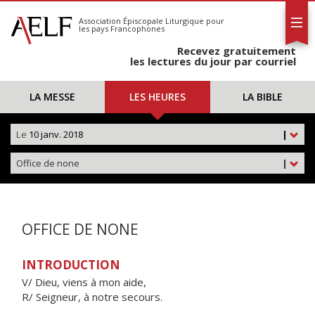
L'AELF
S'abonner
Association Épiscopale Liturgique
pour
les pays Francophones
Calendrier
Recevez gratuitement
Contact
les lectures du jour par courriel
LA MESSE
LES HEURES
LA BIBLE
Le
10 janv. 2018
|
Office de none
|
OFFICE DE NONE
INTRODUCTION
V/ Dieu, viens à mon aide,
R/ Seigneur, à notre secours.