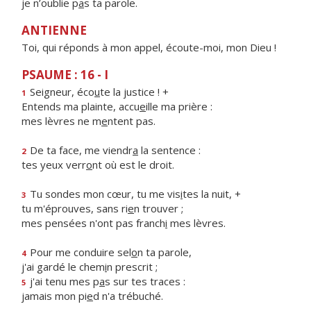
je n’oublie p
a
s ta parole.
ANTIENNE
Toi, qui réponds à mon appel, écoute-moi, mon Dieu !
PSAUME : 16 - I
Seigneur, éco
u
te la justice ! +
1
Entends ma plainte, accu
e
ille ma prière :
mes lèvres ne m
e
ntent pas.
De ta face, me viendr
a
la sentence :
2
tes yeux verr
o
nt où est le droit.
Tu sondes mon cœur, tu me vis
i
tes la nuit, +
3
tu m'éprouves, sans ri
e
n trouver ;
mes pensées n'ont pas franch
i
mes lèvres.
Pour me conduire sel
o
n ta parole,
4
j'ai gardé le chem
i
n prescrit ;
j'ai tenu mes p
a
s sur tes traces :
5
jamais mon pi
e
d n'a trébuché.