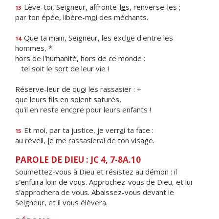
Lève-toi, Seigneur, affronte-l
e
s, renverse-les ;
13
par ton épée, libère-m
o
i des méchants.
Que ta main, Seigneur, les excl
u
e d'entre les
14
hommes, *
hors de l'humanité, hors de ce monde :
tel soit le s
o
rt de leur vie !
Réserve-leur de qu
o
i les rassasier : +
que leurs fils en s
o
ient saturés,
qu'il en reste enc
o
re pour leurs enfants !
Et moi, par ta justice, je verr
a
i ta face :
15
au réveil, je me rassasier
a
i de ton visage.
PAROLE DE DIEU : JC 4, 7-8A.10
Soumettez-vous à Dieu et résistez au démon : il
s’enfuira loin de vous. Approchez-vous de Dieu, et lui
s’approchera de vous. Abaissez-vous devant le
Seigneur, et il vous élèvera.