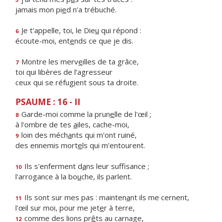
jamais mon pi
e
d n'a trébuché.
Je t'appelle, toi, le Die
u
qui répond :
6
écoute-moi, ent
e
nds ce que je dis.
Montre les merv
e
illes de ta grâce,
7
toi qui libères de l’agresseur
ceux qui se réfug
i
ent sous ta droite.
PSAUME : 16 - II
Garde-moi comme la prun
e
lle de l'œil ;
8
à l'ombre de tes
a
iles, cache-moi,
loin des méch
a
nts qui m'ont ruiné,
9
des ennemis mort
e
ls qui m'entourent.
Ils s'enferment d
a
ns leur suffisance ;
10
l'arrogance à la bo
u
che, ils parlent.
Ils sont sur mes pas : mainten
a
nt ils me cernent,
11
l'œil sur moi, pour me jet
e
r à terre,
comme des lions pr
ê
ts au carnage,
12