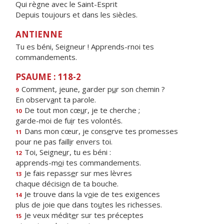
Qui règne avec le Saint-Esprit
Depuis toujours et dans les siècles.
ANTIENNE
Tu es béni, Seigneur ! Apprends-rnoi tes
commandements.
PSAUME : 118-2
Comment, jeune, garder p
u
r son chemin ?
9
En observ
a
nt ta parole.
De tout mon cœ
u
r, je te cherche ;
10
garde-moi de fu
i
r tes volontés.
Dans mon cœur, je cons
e
rve tes promesses
11
pour ne pas faill
i
r envers toi.
Toi, Seigne
u
r, tu es béni :
12
apprends-m
o
i tes commandements.
Je fais repass
e
r sur mes lèvres
13
chaque décisi
o
n de ta bouche.
Je trouve dans la v
o
ie de tes exigences
14
plus de joie que dans to
u
tes les richesses.
Je veux médit
e
r sur tes préceptes
15