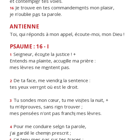
et contempl
e
r tes voies.
Je trouve en tes commandem
e
nts mon plaisir,
16
je n’oublie p
a
s ta parole.
ANTIENNE
Toi, qui réponds à mon appel, écoute-moi, mon Dieu !
PSAUME : 16 - I
Seigneur, éco
u
te la justice ! +
1
Entends ma plainte, accu
e
ille ma prière :
mes lèvres ne m
e
ntent pas.
De ta face, me viendr
a
la sentence :
2
tes yeux verr
o
nt où est le droit.
Tu sondes mon cœur, tu me vis
i
tes la nuit, +
3
tu m'éprouves, sans ri
e
n trouver ;
mes pensées n'ont pas franch
i
mes lèvres.
Pour me conduire sel
o
n ta parole,
4
j'ai gardé le chem
i
n prescrit ;
j'ai tenu mes p
a
s sur tes traces :
5