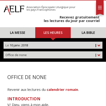
L'AELF
S'abonner
Association Épiscopale Liturgique
pour
les pays Francophones
Calendrier
Recevez gratuitement
Contact
les lectures du jour par courriel
LA MESSE
LES HEURES
LA BIBLE
Le
10 janv. 2018
|
Office de none
|
OFFICE DE NONE
Revenir aux lectures du
calendrier romain
.
INTRODUCTION
V/ Dieu, viens à mon aide,