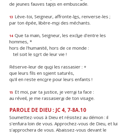
de jeunes fauves tap
i
s en embuscade.
Lève-toi, Seigneur, affronte-l
e
s, renverse-les ;
13
par ton épée, libère-m
o
i des méchants.
Que ta main, Seigneur, les excl
u
e d'entre les
14
hommes, *
hors de l'humanité, hors de ce monde :
tel soit le s
o
rt de leur vie !
Réserve-leur de qu
o
i les rassasier : +
que leurs fils en s
o
ient saturés,
qu'il en reste enc
o
re pour leurs enfants !
Et moi, par ta justice, je verr
a
i ta face :
15
au réveil, je me rassasier
a
i de ton visage.
PAROLE DE DIEU : JC 4, 7-8A.10
Soumettez-vous à Dieu et résistez au démon : il
s’enfuira loin de vous. Approchez-vous de Dieu, et lui
s’approchera de vous. Abaissez-vous devant le