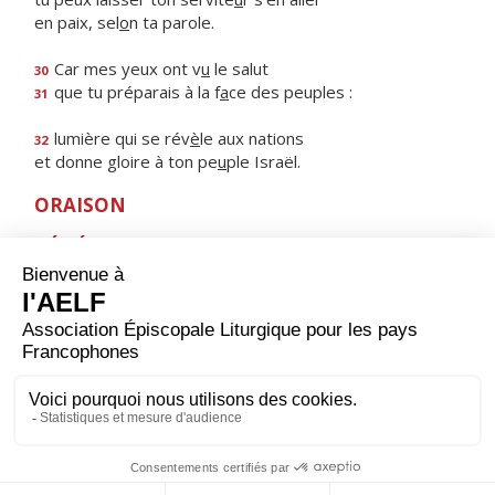
en paix, sel
o
n ta parole.
Car mes yeux ont v
u
le salut
30
que tu préparais à la f
a
ce des peuples :
31
lumière qui se rév
è
le aux nations
32
et donne gloire à ton pe
u
ple Israël.
ORAISON
BÉNÉDICTION
HYMNE : HEUREUSE ES-TU, VIERGE MARIE !
Heureuse es-tu, Vierge Marie !
Par toi, le salut est entré dans le monde.
Comblée de gloire, tu te réjouis devant le Seigneur,
tu cries de joie à l'ombre de ses ailes.
Sainte Mère de Dieu,
prie pour nous, pauvres pécheurs.