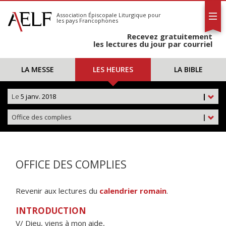
L'AELF
S'abonner
Association Épiscopale Liturgique
pour
les pays Francophones
Calendrier
Recevez gratuitement
Contact
les lectures du jour par courriel
LA MESSE
LES HEURES
LA BIBLE
Le
5 janv. 2018
|
Office des complies
|
OFFICE DES COMPLIES
Revenir aux lectures du
calendrier romain
.
INTRODUCTION
V/ Dieu, viens à mon aide,