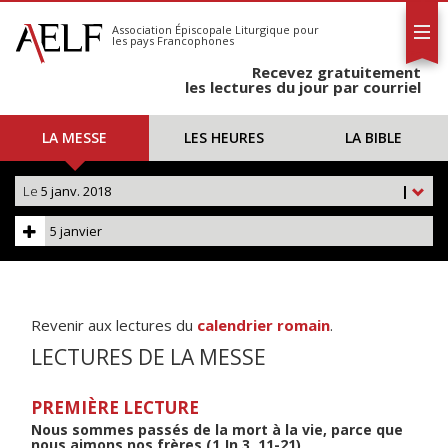
L'AELF
S'abonner
Association Épiscopale Liturgique
pour
les pays Francophones
Calendrier
Recevez gratuitement
Contact
les lectures du jour par courriel
LA MESSE
LES HEURES
LA BIBLE
Le
5 janv. 2018
|
5 janvier
Revenir aux lectures du
calendrier romain
.
LECTURES DE LA MESSE
PREMIÈRE LECTURE
Nous sommes passés de la mort à la vie, parce que
nous aimons nos frères (1 Jn 3, 11-21)