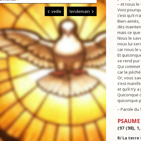
– et nous l
Voici pourqu
veille
lendemain
c’est qu’il n
Bien-aimés,
dès mainten
mais ce que
Nous le savo
nous lui se
car nous le v
Et quiconque
se rend pur
Qui commet l
car le péché,
Or, vous sav
s’est manife
et qu’il n’y 
Quiconque d
quiconque pè
– Parole du 
PSAUME
(97 (98), 1,
R/ La terre