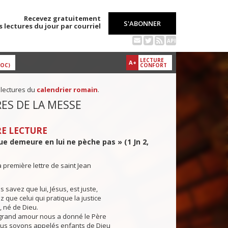
Recevez gratuitement
S'ABONNER
s lectures du jour par courriel
API
LECTURE
A+
DOC)
CONFORT
 lectures du
calendrier romain
.
ES DE LA MESSE
E LECTURE
e demeure en lui ne pèche pas » (1 Jn 2,
a première lettre de saint Jean
 savez que lui, Jésus, est juste,
 que celui qui pratique la justice
i, né de Dieu.
grand amour nous a donné le Père
us soyons appelés enfants de Dieu