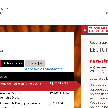
urgique
le
es
TÉLÉCHARGER
LES TEXTES (.
Revenir aux
LECTUR
sus
PREMIÈR
Autres dates
Suisse
|
« Quiconqu
Note sur les calendriers
29 – 3, 6)
esse
Lecture de l
nque demeure en lui ne pèche
1 Jn 2, 29 – 3, 6
Bien-aimés,
puisque vous
 tout entière a vu
97 (98), 1, 3cd-4,
reconnaissez
5...
 de notre Dieu.
est, lui auss
Voyez quel 
l’Agneau de Dieu, qui enlève le
Jn 1, 29-34
pour que no
du monde »