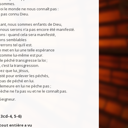
e sommes.
oi le monde ne nous connaît pas :
’a pas connu Dieu.
ant, nous sommes enfants de Dieu,
 nous serons n’a pas encore été manifesté.
ns : quand cela sera manifesté,
rons semblables
errons tel qu’il est.
 met en lui une telle espérance
 comme lui-même est pur.
e péché transgresse la loi ;
 c’est la transgression.
ez que lui, Jésus,
sté pour enlever les péchés,
a pas de péché en lui.
emeure en lui ne pèche pas ;
che ne l’a pas vu et ne le connaît pas.
Seigneur.
 3cd-4, 5-6)
 tout entière a vu