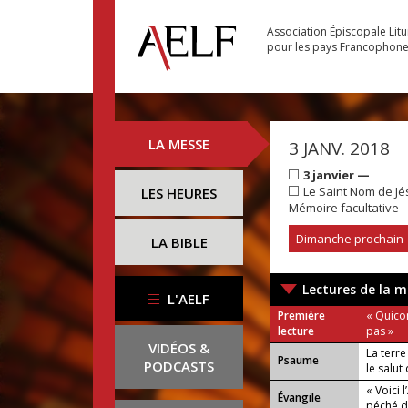
Association Épiscopale Lit
pour les pays Francophon
LA MESSE
3 JANV. 2018
3 janvier —
Le Saint Nom de Jé
LES HEURES
Mémoire facultative
Dimanche prochain
LA BIBLE
Lectures de la m
L'AELF
Première
« Quico
lecture
pas »
VIDÉOS &
La terre
Psaume
PODCASTS
le salut
« Voici 
Évangile
péché 