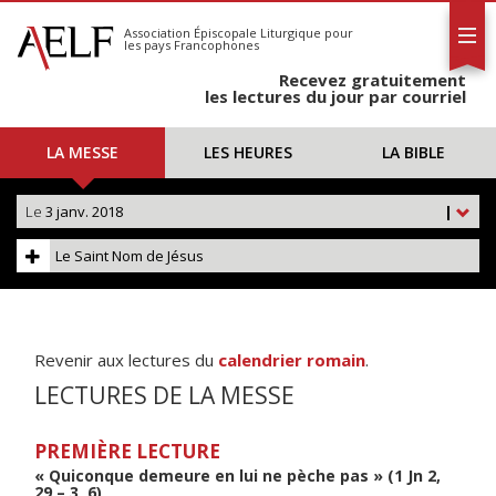
L'AELF
S'abonner
Association Épiscopale Liturgique
pour
les pays Francophones
Calendrier
Recevez gratuitement
Contact
les lectures du jour par courriel
LA MESSE
LES HEURES
LA BIBLE
Le
3 janv. 2018
|
Le Saint Nom de Jésus
Revenir aux lectures du
calendrier romain
.
LECTURES DE LA MESSE
PREMIÈRE LECTURE
« Quiconque demeure en lui ne pèche pas » (1 Jn 2,
29 – 3, 6)