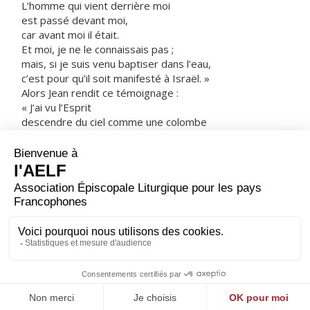
L’homme qui vient derrière moi
est passé devant moi,
car avant moi il était.
Et moi, je ne le connaissais pas ;
mais, si je suis venu baptiser dans l’eau,
c’est pour qu’il soit manifesté à Israël. »
Alors Jean rendit ce témoignage :
« J’ai vu l’Esprit
descendre du ciel comme une colombe
et il demeura sur lui.
Et moi, je ne le connaissais pas,
mais celui qui m’a envoyé baptiser dans l’eau m’a dit :
“Celui sur qui tu verras l’Esprit descendre et demeurer,
celui-là baptise dans l’Esprit Saint.”
Moi, j’ai vu, et je rends témoignage :
c’est lui le Fils de Dieu. »
– Acclamons la Parole de Dieu.