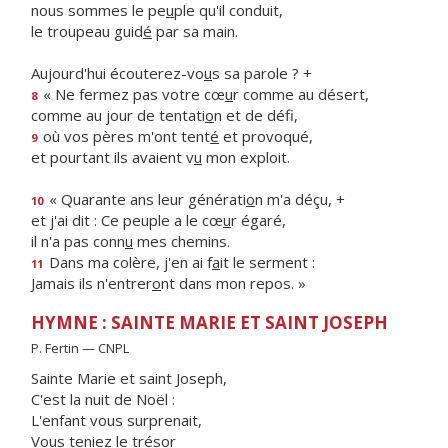
nous sommes le pe
u
ple qu'il conduit,
le troupeau guid
é
par sa main.
Aujourd'hui écouterez-vo
u
s sa parole ? +
« Ne fermez pas votre cœ
u
r comme au désert,
8
comme au jour de tentati
o
n et de défi,
où vos pères m'ont tent
é
et provoqué,
9
et pourtant ils avaient v
u
mon exploit.
« Quarante ans leur générati
o
n m'a déçu, +
10
et j'ai dit : Ce peuple a le cœ
u
r égaré,
il n'a pas conn
u
mes chemins.
Dans ma colère, j'en ai f
a
it le serment :
11
Jamais ils n'entrer
o
nt dans mon repos. »
HYMNE : SAINTE MARIE ET SAINT JOSEPH
P. Fertin — CNPL
Sainte Marie et saint Joseph,
C'est la nuit de Noël :
L'enfant vous surprenait,
Vous teniez le trésor