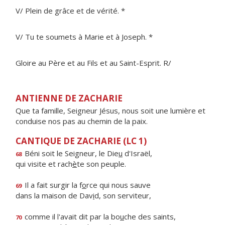
V/ Plein de grâce et de vérité. *
V/ Tu te soumets à Marie et à Joseph. *
Gloire au Père et au Fils et au Saint-Esprit. R/
ANTIENNE DE ZACHARIE
Que ta famille, Seigneur Jésus, nous soit une lumière et
conduise nos pas au chemin de la paix.
CANTIQUE DE ZACHARIE (LC 1)
Béni soit le Seigneur, le Die
u
d'Israël,
68
qui visite et rach
è
te son peuple.
Il a fait surgir la f
o
rce qui nous sauve
69
dans la maison de Dav
i
d, son serviteur,
comme il l'avait dit par la bo
u
che des saints,
70