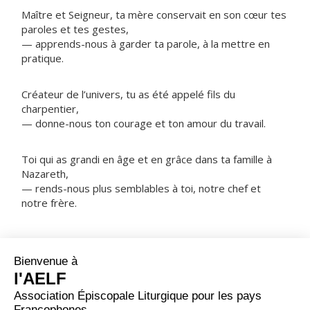
Maître et Seigneur, ta mère conservait en son cœur tes
paroles et tes gestes,
— apprends-nous à garder ta parole, à la mettre en
pratique.
Créateur de l’univers, tu as été appelé fils du
charpentier,
— donne-nous ton courage et ton amour du travail.
Toi qui as grandi en âge et en grâce dans ta famille à
Nazareth,
— rends-nous plus semblables à toi, notre chef et
notre frère.
NOTRE PÈRE
ORAISON
Tu as voulu, Seigneur, que la Sainte Famille nous soit
donnée en exemple ; accorde-nous la grâce de