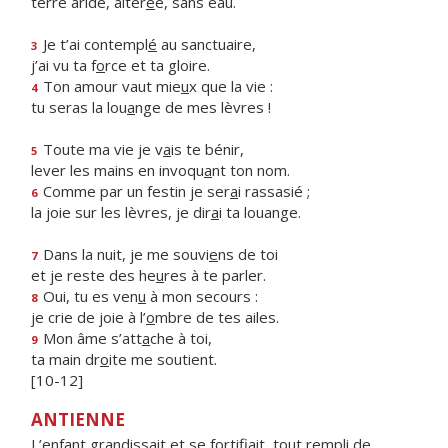
terre aride, altér
é
e, sans eau.
Je t’ai contempl
é
au sanctuaire,
3
j’ai vu ta f
o
rce et ta gloire.
Ton amour vaut mie
u
x que la vie :
4
tu seras la lou
a
nge de mes lèvres !
Toute ma vie je v
a
is te bénir,
5
lever les mains en invoqu
a
nt ton nom.
Comme par un festin je ser
a
i rassasié ;
6
la joie sur les lèvres, je dir
a
i ta louange.
Dans la nuit, je me souvi
e
ns de toi
7
et je reste des he
u
res à te parler.
Oui, tu es ven
u
à mon secours :
8
je crie de joie à l’
o
mbre de tes ailes.
Mon âme s’att
a
che à toi,
9
ta main dr
o
ite me soutient.
[10-12]
ANTIENNE
L’enfant grandissait et se fortifiait, tout rempli de