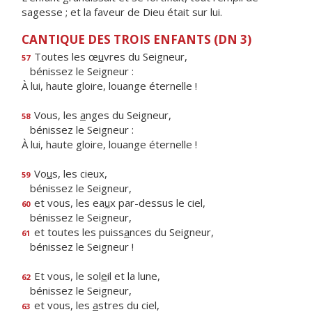
sagesse ; et la faveur de Dieu était sur lui.
CANTIQUE DES TROIS ENFANTS (DN 3)
Toutes les œ
u
vres du Seigneur,
57
bénissez le Seigneur :
À lui, haute gloire, louange éternelle !
Vous, les
a
nges du Seigneur,
58
bénissez le Seigneur :
À lui, haute gloire, louange éternelle !
Vo
u
s, les cieux,
59
bénissez le Seigneur,
et vous, les ea
u
x par-dessus le ciel,
60
bénissez le Seigneur,
et toutes les puiss
a
nces du Seigneur,
61
bénissez le Seigneur !
Et vous, le sol
e
il et la lune,
62
bénissez le Seigneur,
et vous, les
a
stres du ciel,
63