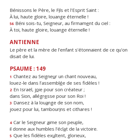
Bénissons le Père, le F
i
ls et l'Esprit Saint :
À lui, haute gloire, louange éternelle !
Béni sois-tu, Seigneur, au firmam
e
nt du ciel :
56
À toi, haute gloire, louange éternelle !
ANTIENNE
Le père et la mère de l’enfant s’étonnaient de ce qu’on
disait de lui.
PSAUME : 149
Chantez au Seigne
u
r un chant nouveau,
1
louez-le dans l’assembl
é
e de ses fidèles !
En Israël, j
o
ie pour son créateur ;
2
dans Sion, allégr
e
sse pour son Roi !
Dansez à la lou
a
nge de son nom,
3
jouez pour lui, tambour
i
ns et cithares !
Car le Seigneur
a
ime son peuple,
4
il donne aux humbles l’écl
a
t de la victoire.
Que les fidèles ex
u
ltent, glorieux,
5