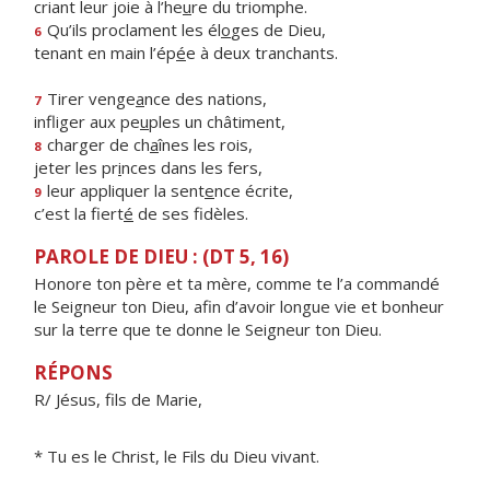
criant leur joie à l’he
u
re du triomphe.
Qu’ils proclament les él
o
ges de Dieu,
6
tenant en main l’ép
é
e à deux tranchants.
Tirer venge
a
nce des nations,
7
infliger aux pe
u
ples un châtiment,
charger de ch
a
înes les rois,
8
jeter les pr
i
nces dans les fers,
leur appliquer la sent
e
nce écrite,
9
c’est la fiert
é
de ses fidèles.
PAROLE DE DIEU : (DT 5, 16)
Honore ton père et ta mère, comme te l’a commandé
le Seigneur ton Dieu, afin d’avoir longue vie et bonheur
sur la terre que te donne le Seigneur ton Dieu.
RÉPONS
R/ Jésus, fils de Marie,
* Tu es le Christ, le Fils du Dieu vivant.