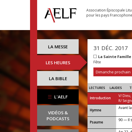
Association Épiscopale Lit
pour les pays Francophon
LA MESSE
31 DÉC. 2017
La Sainte Famill
Fête
LES HEURES
Dimanche prochain
LA BIBLE
LECTURES
LAUDES
T
V/ Dieu,
L'AELF
Introduction
R/ Seign
Avant la
...
Hymne
VIDÉOS &
PODCASTS
90 — Il 
Psaume
Ap 22, 4