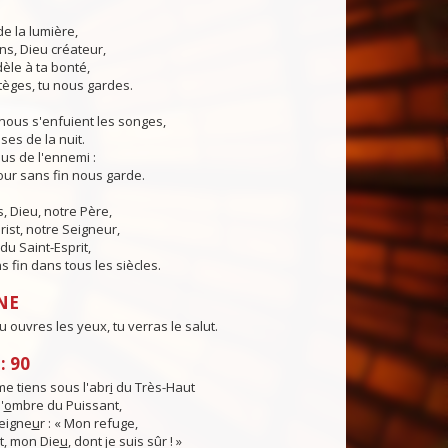
de la lumière,
ns, Dieu créateur,
dèle à ta bonté,
tèges, tu nous gardes.
nous s'enfuient les songes,
ses de la nuit.
us de l'ennemi :
ur sans fin nous garde.
 Dieu, notre Père,
rist, notre Seigneur,
du Saint-Esprit,
 fin dans tous les siècles.
NE
 tu ouvres les yeux, tu verras le salut.
: 90
e tiens sous l'abr
i
du Très-Haut
'
o
mbre du Puissant,
Seigne
u
r : « Mon refuge,
, mon Die
u
, dont je suis sûr ! »