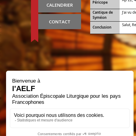
Péricope
CALENDRIER
Cantique de
J’ai vu 
Syméon
CONTACT
Salut, R
Conclusion