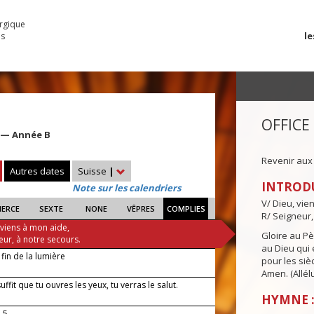
urgique
le
es
OFFICE
e — Année B
Revenir aux
Autres dates
Suisse
|
INTROD
Note sur les calendriers
V/ Dieu, vie
IERCE
SEXTE
NONE
VÊPRES
COMPLIES
R/ Seigneur,
 viens à mon aide,
Gloire au Pèr
eur, à notre secours.
au Dieu qui e
 fin de la lumière
pour les siè
Amen. (Allélu
suffit que tu ouvres les yeux, tu verras le salut.
HYMNE :
-5