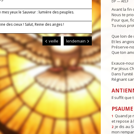
DP — AELF
Avant la fin 
de mes yeux le Sauveur : lumière des peuples.
Nous te prio
Pour que, fi
eine des cieux ! Salut, Reine des anges !
Tu nous pro
Que loin de 
veille
lendemain
Et les angois
Préserve-no
Que ton amo
Exauce-nous,
Par Jésus Ch
Dans l'unité 
Régnant sans
ANTIEN
Il suffit que
PSAUME 
Quand je m
1
et repose à l
je dis au 
2
mon rempart