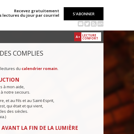
Recevez gratuitement
S'ABONNER
s lectures du jour par courriel
API
LECTURE
A+
CONFORT
 DES COMPLIES
 lectures du
calendrier romain
.
UCTION
ns à mon aide,
 à notre secours.
e, et au Fils et au Saint-Esprit,
st, qui était et qui vient,
cles des siècles.
ia.)
 AVANT LA FIN DE LA LUMIÈRE