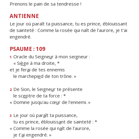
Prenons le pain de sa tendresse !
ANTIENNE
Le jour où paraît ta puissance, tu es prince, éblouissant
de sainteté : Comme la rosée qui naît de l'aurore, je t'ai
engendré.
PSAUME : 109
Oracle du Seigne
u
r à mon seigneur :
1
« Si
è
ge à ma droite, *
et je fer
a
i de tes ennemis
le marchepi
e
d de ton trône. »
De Sion, le Seigne
u
r te présente
2
le sc
e
ptre de ta force : *
« Domine jusqu'au cœ
u
r de l'ennemi. »
Le jour où par
a
ît ta puissance,
3
tu es prince, éblouiss
a
nt de sainteté : *
« Comme la rosée qui n
a
ît de l'aurore,
je t'
a
i engendré. »