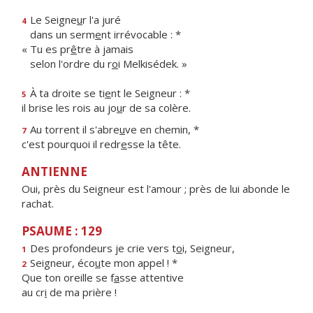
Le Seigne
u
r l'a juré
4
dans un serm
e
nt irrévocable : *
« Tu es pr
ê
tre à jamais
selon l'ordre du r
o
i Melkisédek. »
À ta droite se ti
e
nt le Seigneur : *
5
il brise les rois au jo
u
r de sa colère.
Au torrent il s'abre
u
ve en chemin, *
7
c'est pourquoi il redr
e
sse la tête.
ANTIENNE
Oui, près du Seigneur est l'amour ; près de lui abonde le
rachat.
PSAUME : 129
Des profondeurs je crie vers t
o
i, Seigneur,
1
Seigneur, éco
u
te mon appel ! *
2
Que ton oreille se f
a
sse attentive
au cr
i
de ma prière !