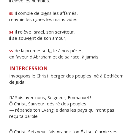
il él
è
ve les humbles.
Il comble de bi
e
ns les affamés,
53
renvoie les r
i
ches les mains vides.
Il relève Isra
ë
l, son serviteur,
54
il se souvi
e
nt de son amour,
de la promesse f
a
ite à nos pères,
55
en faveur d'Abraham et de sa r
a
ce, à jamais.
INTERCESSION
Invoquons le Christ, berger des peuples, né à Bethléem
de Juda :
R/ Sois avec nous, Seigneur, Emmanuel !
Ô Christ, Sauveur, désiré des peuples,
— répands ton Évangile dans les pays qui n'ont pas
reçu ta parole.
Ô Christ, Seigneur, fais grandir ton Église, élargie ses