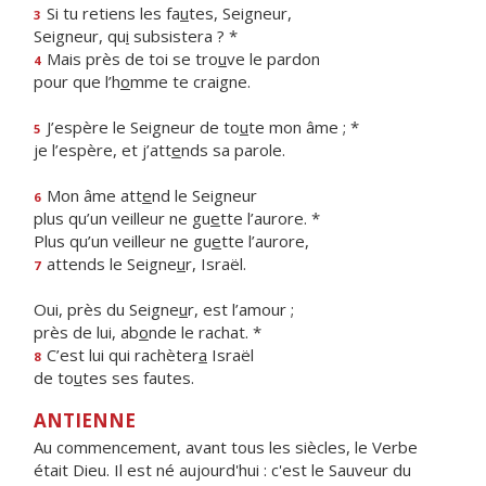
Si tu retiens les fa
u
tes, Seigneur,
3
Seigneur, qu
i
subsistera ? *
Mais près de toi se tro
u
ve le pardon
4
pour que l’h
o
mme te craigne.
J’espère le Seigneur de to
u
te mon âme ; *
5
je l’espère, et j’att
e
nds sa parole.
Mon âme att
e
nd le Seigneur
6
plus qu’un veilleur ne gu
e
tte l’aurore. *
Plus qu’un veilleur ne gu
e
tte l’aurore,
attends le Seigne
u
r, Israël.
7
Oui, près du Seigne
u
r, est l’amour ;
près de lui, ab
o
nde le rachat. *
C’est lui qui rachèter
a
Israël
8
de to
u
tes ses fautes.
ANTIENNE
Au commencement, avant tous les siècles, le Verbe
était Dieu. Il est né aujourd'hui : c'est le Sauveur du