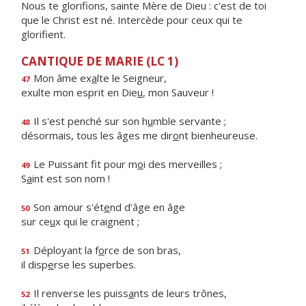
Nous te glorifions, sainte Mère de Dieu : c'est de toi
que le Christ est né. Intercède pour ceux qui te
glorifient.
CANTIQUE DE MARIE (LC 1)
Mon âme ex
a
lte le Seigneur,
47
exulte mon esprit en Die
u
, mon Sauveur !
Il s'est penché sur son h
u
mble servante ;
48
désormais, tous les âges me dir
o
nt bienheureuse.
Le Puissant fit pour m
o
i des merveilles ;
49
S
a
int est son nom !
Son amour s'ét
e
nd d'âge en âge
50
sur ce
u
x qui le craignent ;
Déployant la f
o
rce de son bras,
51
il disp
e
rse les superbes.
Il renverse les puiss
a
nts de leurs trônes,
52