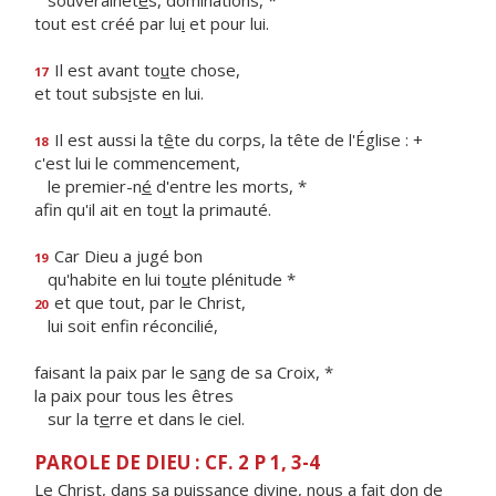
souverainet
é
s, dominations, *
tout est créé par lu
i
et pour lui.
Il est avant to
u
te chose,
17
et tout subs
i
ste en lui.
Il est aussi la t
ê
te du corps, la tête de l'Église : +
18
c'est lui le commencement,
le premier-n
é
d'entre les morts, *
afin qu'il ait en to
u
t la primauté.
Car Dieu a jugé bon
19
qu'habite en lui to
u
te plénitude *
et que tout, par le Christ,
20
lui soit enf
n réconcilié,
faisant la paix par le s
a
ng de sa Croix, *
la paix pour tous les êtres
sur la t
e
rre et dans le ciel.
PAROLE DE DIEU : CF. 2 P 1, 3-4
Le Christ, dans sa puissance divine, nous a fait don de