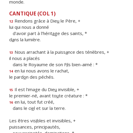
monde.
CANTIQUE (COL 1)
Rendons grâce à Die
u
le Père, +
12
lui qui nous a donné
d'avoir part à l'hérit
a
ge des saints, *
d
a
ns la lumière.
Nous arrachant à la puiss
a
nce des ténèbres, +
13
il nous a placés
dans le Royaume de son F
i
ls bien-aimé : *
en lui nous avons le rachat,
14
le pard
o
n des péchés.
Il est l'image du Die
u
invisible, +
15
le premier-né, avant to
u
te créature : *
en lui, tout fut créé,
16
dans le ci
e
l et sur la terre.
Les êtres vis
i
bles et invisibles, +
puissances, principautés,