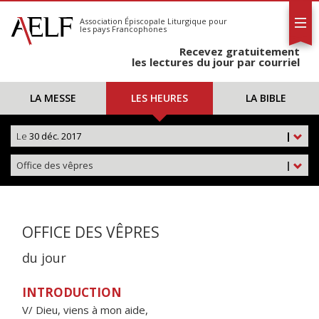
L'AELF
S'abonner
Association Épiscopale Liturgique
pour
les pays Francophones
Calendrier
Recevez gratuitement
Contact
les lectures du jour par courriel
LA MESSE
LES HEURES
LA BIBLE
Le
30 déc. 2017
|
Office des vêpres
|
OFFICE DES VÊPRES
du jour
INTRODUCTION
V/ Dieu, viens à mon aide,