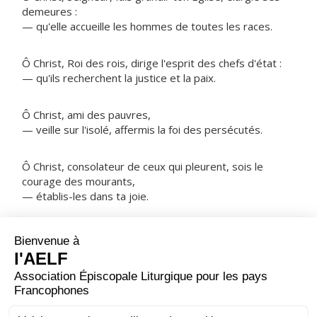
demeures :
— qu'elle accueille les hommes de toutes les races.
Ô Christ, Roi des rois, dirige l'esprit des chefs d'état :
— qu'ils recherchent la justice et la paix.
Ô Christ, ami des pauvres,
— veille sur l'isolé, affermis la foi des persécutés.
Ô Christ, consolateur de ceux qui pleurent, sois le
courage des mourants,
— établis-les dans ta joie.
NOTRE PÈRE
ORAISON
Nous t'en prions, Dieu tout-puissant, alors que le péché
nous retient encore sous sa loi, donne-nous la