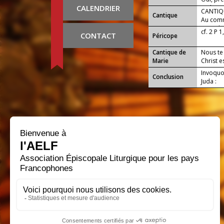
CALENDRIER
rachat.
CANTIQU
Cantique
Au comm
Dieu. Il
cf. 2 P 1
CONTACT
Péricope
Cantique de
Nous te 
Marie
Christ e
Invoquo
Conclusion
Juda :