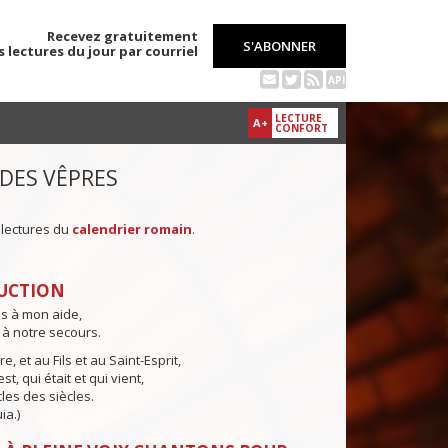
Recevez gratuitement
S'ABONNER
s lectures du jour par courriel
API
LECTURE
A+
CONFORT
 DES VÊPRES
 lectures du
calendrier romain
.
UCTION
ns à mon aide,
 à notre secours.
e, et au Fils et au Saint-Esprit,
st, qui était et qui vient,
cles des siècles.
ia.)