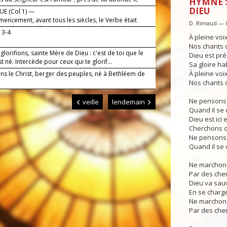
HYMNE :
DIEU
E (Col 1) —
encement, avant tous les siècles, le Verbe était
D. Rimaud — 
 est né aujourd'hui : c'est le Sauveur du monde.
, 3-4
À pleine voi
Nos chants d
glorifions, sainte Mère de Dieu : c'est de toi que le
Dieu est pré
st né. Intercède pour ceux qui te glorif...
Sa gloire hab
À pleine voi
ns le Christ, berger des peuples, né à Bethléem de
Nos chants d
Ne pensons 
veille
lendemain
Quand il se 
Dieu est ici e
Cherchons o
Ne pensons 
Quand il se 
Ne marchons
Par des che
Dieu va sau
En se charg
Ne marchons
Par des che