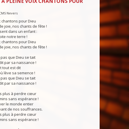
 À PLEINE VOIX CHANTONS POUR
CMS Nevers
x chantons pour Dieu
e joie, nos chants de fête !
sent dans un enfant :
ite notre terre !
x chantons pour Dieu
e joie, nos chants de fête !
pas que Dieu se tait
dit par sa naissance !
t tout est dit
ù lève sa semence !
pas que Dieu se tait
dit par sa naissance !
 plus à perdre cœur
mins sans espérance !
ver le monde entier
eant de nos souffrances.
 plus à perdre cœur
mins sans espérance !