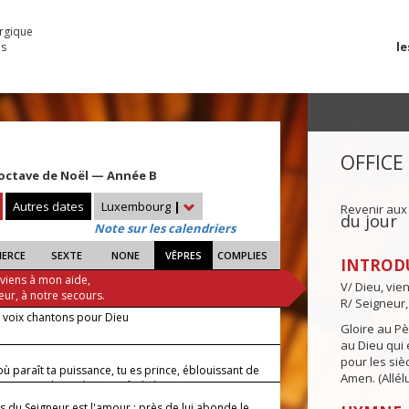
urgique
le
es
OFFICE
'octave de Noël — Année B
Autres dates
Luxembourg
|
Revenir aux
du jour
Note sur les calendriers
IERCE
SEXTE
NONE
VÊPRES
COMPLIES
INTROD
 viens à mon aide,
V/ Dieu, vie
eur, à notre secours.
R/ Seigneur,
e voix chantons pour Dieu
Gloire au Pèr
au Dieu qui e
pour les siè
où paraît ta puissance, tu es prince, éblouissant de
Amen. (Allélu
 : Comme la rosée qui naît de l'aurore, je t'ai
é.
s du Seigneur est l'amour ; près de lui abonde le