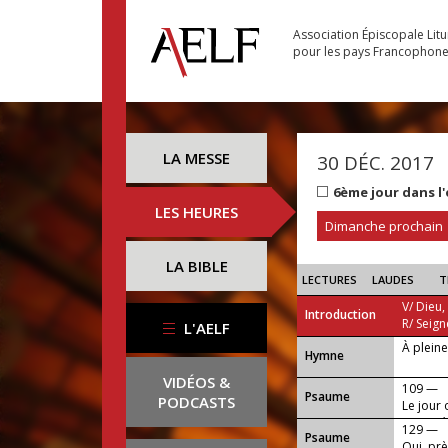
Association Épiscopale Lit
pour les pays Francophon
LA MESSE
30 DÉC. 2017
6ème jour dans l
LES HEURES
Dimanche prochain
LA BIBLE
LECTURES
LAUDES
T
V/ Dieu,
Introduction
R/ Seign
L'AELF
À plein
...
Hymne
VIDÉOS &
109 —
Psaume
PODCASTS
Le jour 
sainteté
129 —
Psaume
engendr
Oui, prè