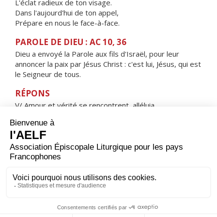
L'éclat radieux de ton visage.
Dans l'aujourd'hui de ton appel,
Prépare en nous le face-à-face.
PAROLE DE DIEU : AC 10, 36
Dieu a envoyé la Parole aux fils d'Israël, pour leur
annoncer la paix par Jésus Christ : c'est lui, Jésus, qui est
le Seigneur de tous.
RÉPONS
V/ Amour et vérité se rencontrent, alléluia,
justice et paix s'embrassent, alléluia.
ORAISON
Dieu que nul œil ne peut voir, tu as dissipé les ténèbres
du monde en lui envoyant ta lumière ; tourne vers nous
ton visage de paix, et nos louanges proclameront
l'incroyable largesse que tu nous fais dans la naissance
de ton Fils unique. Lui qui règne.