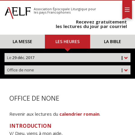
L'AELF
S'abonner
Association Épiscopale Liturgique
pour
les pays Francophones
Calendrier
Recevez gratuitement
Contact
les lectures du jour par courriel
LA MESSE
LES HEURES
LA BIBLE
Le
29 déc. 2017
|
Office de none
|
OFFICE DE NONE
Revenir aux lectures du
calendrier romain
.
INTRODUCTION
V/ Dieu, viens à mon aide,