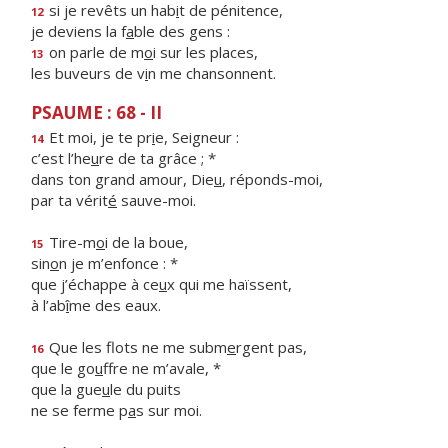
si je revêts un hab
i
t de pénitence,
12
je deviens la f
a
ble des gens :
on parle de m
o
i sur les places,
13
les buveurs de v
i
n me chansonnent.
PSAUME : 68 - II
Et moi, je te pr
i
e, Seigneur :
14
c’est l’he
u
re de ta grâce ; *
dans ton grand amour, Die
u
, réponds-moi,
par ta vérit
é
sauve-moi.
Tire-m
o
i de la boue,
15
sin
o
n je m’enfonce : *
que j’échappe à ce
u
x qui me haïssent,
à l’ab
î
me des eaux.
Que les flots ne me subm
e
rgent pas,
16
que le go
u
ffre ne m’avale, *
que la gue
u
le du puits
ne se ferme p
a
s sur moi.