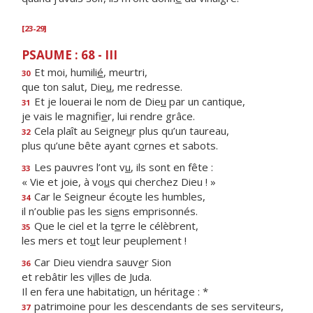
[23-29]
PSAUME : 68 - III
Et moi, humili
é
, meurtri,
30
que ton salut, Die
u
, me redresse.
Et je louerai le nom de Die
u
par un cantique,
31
je vais le magnifi
e
r, lui rendre grâce.
Cela plaît au Seigne
u
r plus qu’un taureau,
32
plus qu’une bête ayant c
o
rnes et sabots.
Les pauvres l’ont v
u
, ils sont en fête :
33
« Vie et joie, à vo
u
s qui cherchez Dieu ! »
Car le Seigneur éco
u
te les humbles,
34
il n’oublie pas les si
e
ns emprisonnés.
Que le ciel et la t
e
rre le célèbrent,
35
les mers et to
u
t leur peuplement !
Car Dieu viendra sauv
e
r Sion
36
et rebâtir les v
i
lles de Juda.
Il en fera une habitati
o
n, un héritage : *
patrimoine pour les descendants de ses serviteurs,
37