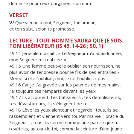
demeure pour ceux qui
a
iment son nom.
VERSET
V/
Que vienne à moi, Seigneur, ton amour,
et ton salut, selon ta promesse.
LECTURE : TOUT HOMME SAURA QUE JE SUIS
TON LIBÉRATEUR (IS 49, 14-26 ; 50, 1)
49.14 Jérusalem disait : « Le Seigneur m’a abandonnée,
mon Seigneur m’a oubliée. »
49.15 Une femme peut-elle oublier son nourrisson, ne
plus avoir de tendresse pour le fils de ses entrailles ?
Même si elle l’oubliait, moi, je ne t’oublierai pas.
49.16 Car je t’ai gravée sur les paumes de mes mains,
j’ai toujours tes remparts devant les yeux.
49.17 Ils accourent, tes bâtisseurs ; tes démolisseurs,
tes dévastateurs, ils s’éloignent de toi.
49.18 Lève les yeux alentour et regarde : tous, ils se
rassemblent et viennent vers toi. Par ma vie – oracle du
Seigneur –, tous, ils seront comme une parure que tu
revêtiras, autour de toi, comme la ceinture d’une jeune