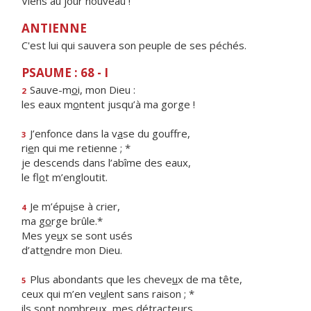
Viens au jour nouveau !
ANTIENNE
C'est lui qui sauvera son peuple de ses péchés.
PSAUME : 68 - I
Sauve-m
o
i, mon Dieu :
2
les eaux m
o
ntent jusqu’à ma gorge !
J’enfonce dans la v
a
se du gouffre,
3
ri
e
n qui me retienne ; *
je descends dans l’abîme des eaux,
le fl
o
t m’engloutit.
Je m’épu
i
se à crier,
4
ma g
o
rge brûle.*
Mes ye
u
x se sont usés
d’att
e
ndre mon Dieu.
Plus abondants que les cheve
u
x de ma tête,
5
ceux qui m’en ve
u
lent sans raison ; *
ils sont nombre
u
x, mes détracteurs,