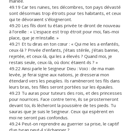
mariée.
49.19 Car tes ruines, tes décombres, ton pays dévasté
sont désormais trop étroits pour tes habitants, et ceux
qui te dévoraient s’éloigneront.
49.20 Les fils dont tu étais privée te diront de nouveau
à l’oreille : « L’espace est trop étroit pour moi, fais-moi
place, que je m’installe. »
49.21 Et tu diras en ton cœur : « Qui me les a enfantés,
ceux-là ? Privée d’enfants, j’étais stérile, j’étais bannie,
rejetée, et ceux-là, qui les a élevés ? Quand moi, je
restais seule, ceux-là, où donc étaient-ils ? »
49.22 Ainsi parle le Seigneur Dieu : Voici : de ma main
levée, je ferai signe aux nations, je dresserai mon
étendard vers les peuples. Ils ramèneront tes fils dans
leurs bras, tes filles seront portées sur les épaules.
49.23 Tu auras pour tuteurs des rois, et des princesses
pour nourrices. Face contre terre, ils se prosterneront
devant toi, ils lècheront la poussière de tes pieds. Tu
sauras que Je suis le Seigneur. Ceux qui espèrent en
moi ne seront pas confondus.
49.24 Peut-on reprendre au guerrier sa prise, le captif
d’un tyran peut-il s’échapper ?