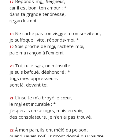
Réponds-m
o
i, Seigneur,
17
car il est b
o
n, ton amour ; *
dans ta gr
a
nde tendresse,
r
e
garde-moi.
Ne cache pas ton vis
a
ge à ton serviteur ;
18
je suffoque : v
i
te, réponds-moi. *
Sois proche de m
o
i, rachète-moi,
19
paie ma ranç
o
n à l’ennemi.
Toi, tu le s
a
is, on m’insulte :
20
je suis bafou
é
, déshonoré ; *
to
u
s mes oppresseurs
sont l
à
, devant toi.
L’insulte m’a broy
é
le cœur,
21
le m
a
l est incurable ; *
j’espérais un seco
u
rs, mais en vain,
des consolateurs, je n’en ai p
a
s trouvé.
À mon pain, ils ont mêl
é
du poison ;
22
quand j’avais soif, ils m’ont donn
é
du vinaigre.