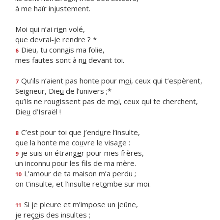
à me ha
ï
r injustement.
Moi qui n’ai ri
e
n volé,
que devr
a
i-je rendre ? *
Dieu, tu conn
a
is ma folie,
6
mes fautes sont à n
u
devant toi.
Qu’ils n’aient pas honte pour m
o
i, ceux qui t’espèrent,
7
Seigneur, Die
u
de l’univers ;*
qu’ils ne rougissent pas de m
o
i, ceux qui te cherchent,
Die
u
d’Israël !
C’est pour toi que j’end
u
re l’insulte,
8
que la honte me co
u
vre le visage :
je suis un étrang
e
r pour mes frères,
9
un inconnu pour les f
ls de ma mère.
L’amour de ta mais
o
n m’a perdu ;
10
on t’insulte, et l’insulte ret
o
mbe sur moi.
Si je pleure et m’imp
o
se un jeûne,
11
je reç
o
is des insultes ;