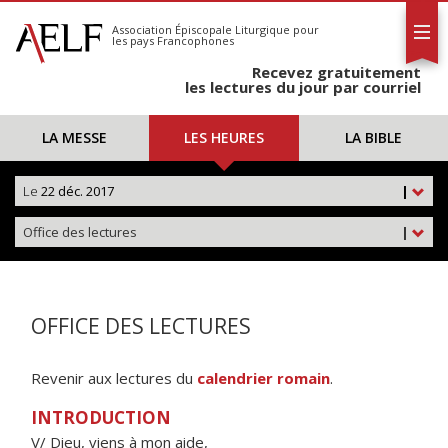
L'AELF
S'abonner
Association Épiscopale Liturgique
pour
les pays Francophones
Calendrier
Recevez gratuitement
Contact
les lectures du jour par courriel
LA MESSE
LES HEURES
LA BIBLE
Le
22 déc. 2017
|
Office des lectures
|
OFFICE DES LECTURES
Revenir aux lectures du
calendrier romain
.
INTRODUCTION
V/ Dieu, viens à mon aide,