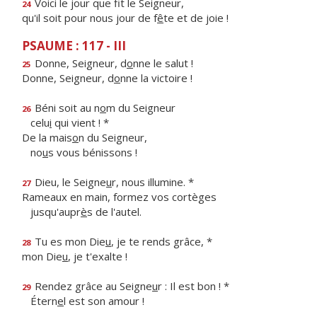
Voici le jour que f
t le Seigneur,
24
qu'il soit pour nous jour de f
ê
te et de joie !
PSAUME : 117 - III
Donne, Seigneur, d
o
nne le salut !
25
Donne, Seigneur, d
o
nne la victoire !
Béni soit au n
o
m du Seigneur
26
celu
i
qui vient ! *
De la mais
o
n du Seigneur,
no
u
s vous bénissons !
Dieu, le Seigne
u
r, nous illumine. *
27
Rameaux en main, formez vos cortèges
jusqu'aupr
è
s de l'autel.
Tu es mon Die
u
, je te rends grâce, *
28
mon Die
u
, je t'exalte !
Rendez grâce au Seigne
u
r : Il est bon ! *
29
Étern
e
l est son amour !