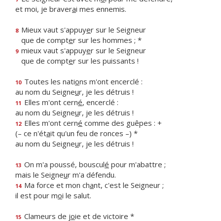
et moi, je braver
a
i mes ennemis.
Mieux vaut s'appuy
e
r sur le Seigneur
8
que de compt
e
r sur les hommes ; *
mieux vaut s'appuy
e
r sur le Seigneur
9
que de compt
e
r sur les puissants !
Toutes les nati
o
ns m'ont encerclé :
10
au nom du Seigne
u
r, je les détruis !
Elles m'ont cern
é
, encerclé :
11
au nom du Seigne
u
r, je les détruis !
Elles m'ont cern
é
comme des guêpes : +
12
(– ce n'ét
a
it qu'un feu de ronces –) *
au nom du Seigne
u
r, je les détruis !
On m'a poussé, bouscul
é
pour m'abattre ;
13
mais le Seigne
u
r m'a défendu.
Ma force et mon ch
a
nt, c'est le Seigneur ;
14
il est pour m
o
i le salut.
Clameurs de j
o
ie et de victoire *
15