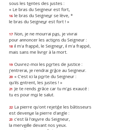
sous les t
e
ntes des justes :
« Le bras du Seigneur est fort,
le bras du Seigne
u
r se lève, *
16
le bras du Seigne
u
r est fort ! »
Non, je ne mourrai p
a
s, je vivrai
17
pour annoncer les acti
o
ns du Seigneur :
il m'a frappé, le Seigne
u
r, il m'a frappé,
18
mais sans me livr
e
r à la mort.
Ouvrez-moi les p
o
rtes de justice :
19
j'entrerai, je rendrai gr
â
ce au Seigneur.
« C'est ici la p
o
rte du Seigneur :
20
qu'ils
e
ntrent, les justes ! »
Je te rends grâce car tu m'
a
s exaucé :
21
tu es pour m
o
i le salut.
La pierre qu'ont rejet
é
e les bâtisseurs
22
est deven
u
e la pierre d'angle :
c'est là l'œ
u
vre du Seigneur,
23
la merv
e
ille devant nos yeux.