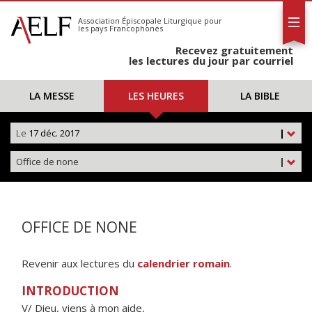
L'AELF
S'abonner
Association Épiscopale Liturgique
pour
les pays Francophones
Calendrier
Recevez gratuitement
Contact
les lectures du jour par courriel
LA MESSE
LES HEURES
LA BIBLE
Le
17 déc. 2017
|
Office de none
|
OFFICE DE NONE
Revenir aux lectures du
calendrier romain
.
INTRODUCTION
V/ Dieu, viens à mon aide,