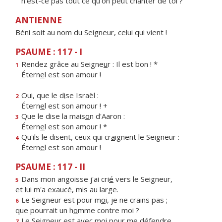
n'est-ce pas tout ce qu'on peut chanter de toi ?
ANTIENNE
Béni soit au nom du Seigneur, celui qui vient !
PSAUME : 117 - I
Rendez grâce au Seigne
u
r : Il est bon ! *
1
Étern
e
l est son amour !
Oui, que le d
i
se Israël :
2
Étern
e
l est son amour ! +
Que le dise la mais
o
n d'Aaron :
3
Étern
e
l est son amour ! *
Qu'ils le disent, ceux qui cr
a
ignent le Seigneur :
4
Étern
e
l est son amour !
PSAUME : 117 - II
Dans mon angoisse j'ai cri
é
vers le Seigneur,
5
et lui m'a exauc
é
, mis au large.
Le Seigneur est pour m
o
i, je ne crains pas ;
6
que pourrait un h
o
mme contre moi ?
Le Seigneur est avec m
o
i pour me défendre,
7