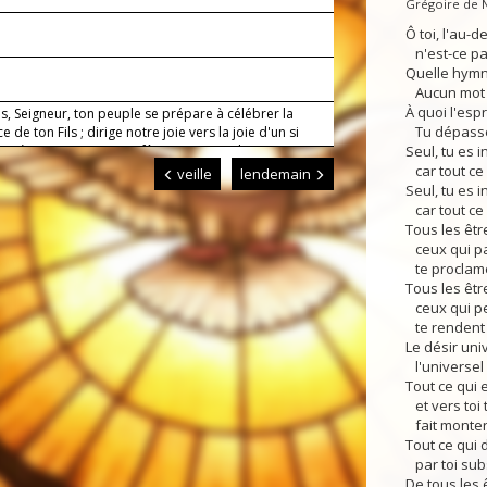
Grégoire de 
Ô toi, l'au-d
n'est-ce pas
1
Quelle hymne
Aucun mot n
À quoi l'espri
is, Seigneur, ton peuple se prépare à célébrer la
Tu dépasses
e de ton Fils ; dirige notre joie vers la joie d'un si
ystère, pour que nous fêtions notre salut avec un
Seul, tu es i
aiment nouveau.
car tout ce q
veille
lendemain
Seul, tu es 
car tout ce 
Tous les êtr
ceux qui par
te proclame
Tous les êtr
ceux qui pen
te rendent
Le désir uni
l'universel 
Tout ce qui e
et vers toi 
fait monter
Tout ce qui 
par toi sub
De tous les ê