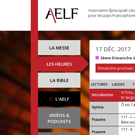
Association Épiscopale Lit
pour les pays Francophon
LA MESSE
17 DÉC. 2017
3ème Dimanche d
LES HEURES
Dimanche prochain
LA BIBLE
LECTURES
LAUDES
T
V/ Dieu,
Introduction
R/ Seign
L'AELF
Ô toi, l
...
Hymne
VIDÉOS &
117 - I 
Psaume
PODCASTS
Béni soi
117 - II
Psaume