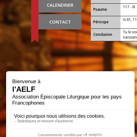
CALENDRIER
117 - III
Psaume
Is 61, 1
CONTACT
Péricope
Tu le vo
Conclusion
naissanc
grand m
cœur vr