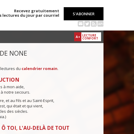
Recevez gratuitement
S'ABONNER
s lectures du jour par courriel
API
LECTURE
A+
CONFORT
 DE NONE
 lectures du
calendrier romain
.
UCTION
ns à mon aide,
 à notre secours.
e, et au Fils et au Saint-Esprit,
st, qui était et qui vient,
cles des siècles.
ia.)
 Ô TOI, L'AU-DELÀ DE TOUT