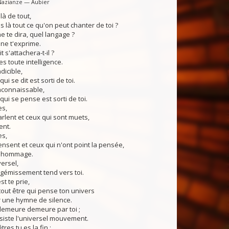
Nazianze — Aubier
elà de tout,
 là tout ce qu'on peut chanter de toi ?
 te dira, quel langage ?
e t'exprime.
t s'attachera-t-il ?
 toute intelligence.
ndicible,
ui se dit est sorti de toi.
inconnaissable,
qui se pense est sorti de toi.
es,
lent et ceux qui sont muets,
nt.
es,
sent et ceux qui n'ont point la pensée,
 hommage.
versel,
gémissement tend vers toi.
st te prie,
tout être qui pense ton univers
 une hymne de silence.
demeure demeure par toi ;
siste l'universel mouvement.
tres tu es la fin ;