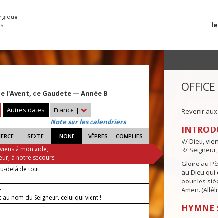
urgique
le
es
OFFICE
e l'Avent, de Gaudete — Année B
Autres dates
France
|
Revenir aux
Note sur les calendriers
INTROD
IERCE
SEXTE
NONE
VÊPRES
COMPLIES
V/ Dieu, vie
 viens à mon aide,
R/ Seigneur,
eur, à notre secours.
Gloire au Pèr
'au-delà de tout
au Dieu qui e
pour les siè
—
Amen. (Allélu
t au nom du Seigneur, celui qui vient !
HYMNE :