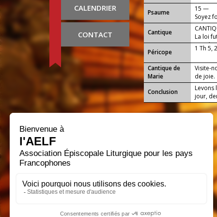
et victor
CALENDRIER
15 —
Psaume
Soyez fo
sauver, 
CANTIQU
Cantique
CONTACT
La loi f
par Jésu
1 Th 5, 
Péricope
Cantique de
Visite-
Marie
de joie.
Levons l
Conclusion
jour, d