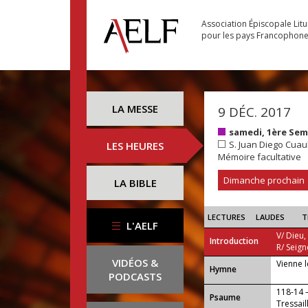
Association Épiscopale Lit
pour les pays Francophon
LA MESSE
9 DÉC. 2017
samedi, 1ère Sem
S. Juan Diego Cuau
LES HEURES
Mémoire facultative
Dimanche prochain
LA BIBLE
LECTURES
LAUDES
T
L'AELF
V/ Dieu,
Introduction
R/ Seign
VIDÉOS &
Vienne 
...
Hymne
PODCASTS
118-14
Psaume
Tressail