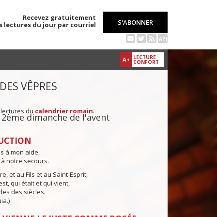
Recevez gratuitement
S'ABONNER
s lectures du jour par courriel
API
LECTURE
A+
CONFORT
 DES VÊPRES
 lectures du
calendrier romain
.
u 2ème dimanche de l'avent
UCTION
ns à mon aide,
 à notre secours.
e, et au Fils et au Saint-Esprit,
st, qui était et qui vient,
cles des siècles.
ia.)