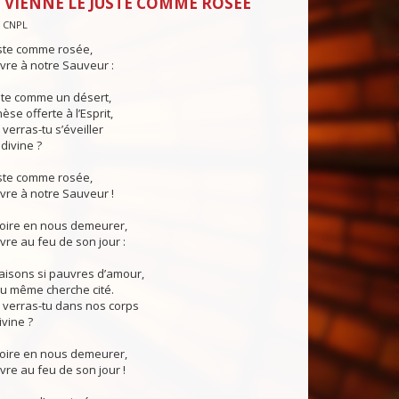
 VIENNE LE JUSTE COMME ROSÉE
— CNPL
uste comme rosée,
uvre à notre Sauveur :
nte comme un désert,
se offerte à l’Esprit,
erras-tu s’éveiller
divine ?
uste comme rosée,
uvre à notre Sauveur !
loire en nous demeurer,
uvre au feu de son jour :
aisons si pauvres d’amour,
eu même cherche cité.
verras-tu dans nos corps
ivine ?
loire en nous demeurer,
uvre au feu de son jour !