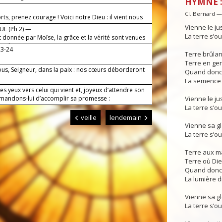
HYMNE :
ieux !
Cl. Bernard 
rts, prenez courage ! Voici notre Dieu : il vient nous
alléluia.
Vienne le j
E (Ph 2) —
La terre s’o
ut donnée par Moïse, la grâce et la vérité sont venues
s Christ.
23-24
Terre brûla
Terre en genè
nous, Seigneur, dans la paix : nos cœurs déborderont
Quand donc v
La semence 
es yeux vers celui qui vient et, joyeux d’attendre son
emandons-lui d’accomplir sa promesse :
Vienne le j
La terre s’o
veille
lendemain
Vienne sa g
La terre s’o
Terre aux m
Terre où Di
Quand donc 
La lumière d
Vienne sa g
La terre s’o