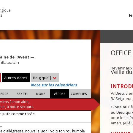
urgique
le
es
OFFICE
aine de l'Avent —
htlatoatzin
Revenir aux
Veille d
Autres dates
Belgique
|
Note sur les calendriers
INTROD
V/ Dieu, vie
IERCE
SEXTE
NONE
VÊPRES
COMPLIES
R/ Seigneur,
 viens à mon aide,
eur, à notre secours.
Gloire au Pèr
au Dieu qui e
le juste comme rosée
pour les siè
Amen. (Allélu
 —
le d’allégresse, nouvelle Sion ! Voici ton roi, humble