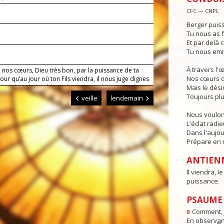
CFC — CNPL
Berger puiss
Tu nous as f
Et par delà c
9
Tu nous emm
À travers l'
 nos cœurs, Dieu très bon, par la puissance de ta
Nos cœurs d
our qu’au jour où ton Fils viendra, il nous juge dignes
re place à sa table et de recevoir, de sa main, le
Mais le dési
ciel. Lui qui règne.
Toujours plu
veille
lendemain
Nous voulon
L'éclat radi
Dans l'aujou
Prépare en n
ANTIEN
Il viendra, l
puissance.
PSAUME :
Comment, j
9
En observ
a
n