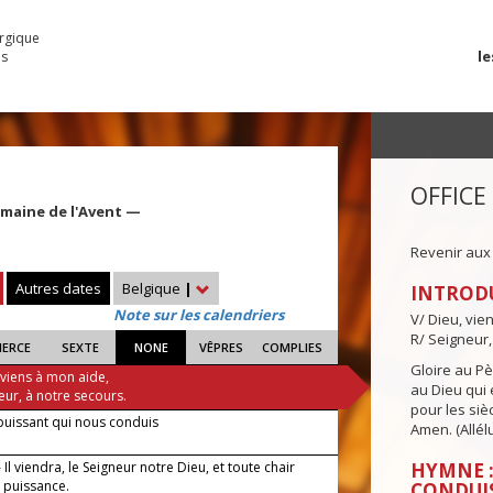
urgique
le
es
OFFICE
emaine de l'Avent —
Revenir aux
Autres dates
Belgique
|
INTROD
Note sur les calendriers
V/ Dieu, vie
R/ Seigneur,
IERCE
SEXTE
NONE
VÊPRES
COMPLIES
Gloire au Pèr
 viens à mon aide,
au Dieu qui e
eur, à notre secours.
pour les siè
puissant qui nous conduis
Amen. (Allélu
Il viendra, le Seigneur notre Dieu, et toute chair
HYMNE :
a puissance.
CONDUI