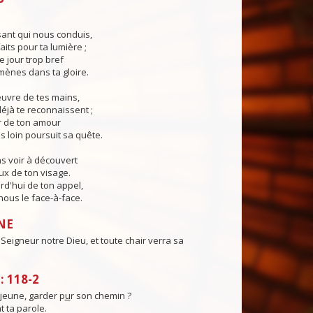
ant qui nous conduis,
aits pour ta lumière ;
e jour trop bref
ènes dans ta gloire.
œuvre de tes mains,
éjà te reconnaissent ;
r de ton amour
s loin poursuit sa quête.
s voir à découvert
eux de ton visage.
rd'hui de ton appel,
ous le face-à-face.
NE
e Seigneur notre Dieu, et toute chair verra sa
 118-2
eune, garder p
u
r son chemin ?
t ta parole.