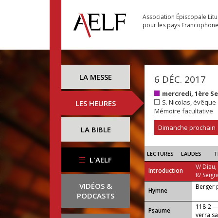
Association Épiscopale Lit
pour les pays Francophon
LA MESSE
6 DÉC. 2017
mercredi, 1ère S
S. Nicolas, évêque
LES HEURES
Mémoire facultative
Dimanche prochain
LA BIBLE
LECTURES
LAUDES
T
L'AELF
V/ Dieu,
Introduction
R/ Seign
VIDÉOS &
Berger 
...
Hymne
PODCASTS
118-2 — 
Psaume
verra s