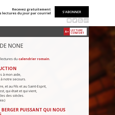
Recevez gratuitement
S'ABONNER
s lectures du jour par courriel
API
LECTURE
A+
CONFORT
 DE NONE
 lectures du
calendrier romain
.
UCTION
ns à mon aide,
 à notre secours.
e, et au Fils et au Saint-Esprit,
st, qui était et qui vient,
cles des siècles.
ia.)
 BERGER PUISSANT QUI NOUS
S