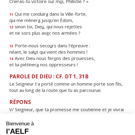
Crieras-tu victoire sur m
o
i, Philistie ? »
Qui me conduir
a
dans la Ville-forte,
11
qui me mèner
a
jusqu’en Édom,
sinon toi, Die
u
, qui nous rejettes
12
et ne sors plus av
e
c nos armées ?
Porte-nous seco
u
rs dans l’épreuve :
13
néant, le sal
u
t qui vient des hommes !
Avec Dieu nous fer
o
ns des prouesses,
14
et lui piétiner
a
nos oppresseurs !
PAROLE DE DIEU : CF. DT 1, 31B
Le Seigneur t’a porté comme un homme porte son fils,
tout au long de la route que tu as parcourue.
RÉPONS
V/ Seigneur, que ta promesse me soutienne et je vivrai
:
ne déçois pas mon attente.
ORAISON