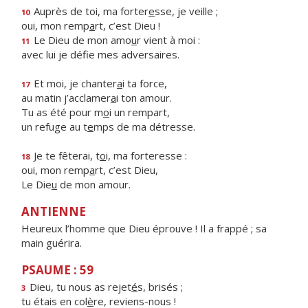
Auprès de toi, ma forter
e
sse, je veille ;
10
oui, mon remp
a
rt, c’est Dieu !
Le Dieu de mon amo
u
r vient à moi :
11
avec lui je déf
e mes adversaires.
Et moi, je chanter
a
i ta force,
17
au matin j’acclamer
a
i ton amour.
Tu as été pour m
o
i un rempart,
un refuge au t
e
mps de ma détresse.
Je te fêterai, t
o
i, ma forteresse :
18
oui, mon remp
a
rt, c’est Dieu,
Le Die
u
de mon amour.
ANTIENNE
Heureux l’homme que Dieu éprouve ! Il a frappé ; sa
main guérira.
PSAUME : 59
Dieu, tu nous as rejet
é
s, brisés ;
3
tu étais en col
è
re, reviens-nous !