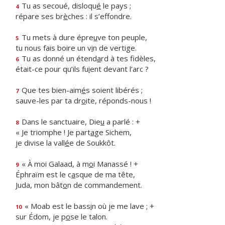
Tu as secoué, disloqu
é
le pays ;
4
répare ses br
è
ches : il s’effondre.
Tu mets à dure épre
u
ve ton peuple,
5
tu nous fais boire un v
i
n de vertige.
Tu as donné un étend
a
rd à tes fidèles,
6
était-ce pour qu’ils fu
i
ent devant l’arc ?
Que tes bien-aim
é
s soient libérés ;
7
sauve-les par ta dr
o
ite, réponds-nous !
Dans le sanctuaire, Die
u
a parlé : +
8
« Je triomphe ! Je part
a
ge Sichem,
je divise la vall
é
e de Soukkôt.
« À moi Galaad, à m
o
i Manassé ! +
9
Éphraïm est le c
a
sque de ma tête,
Juda, mon bât
o
n de commandement.
« Moab est le bass
i
n où je me lave ; +
10
sur Édom, je p
o
se le talon.