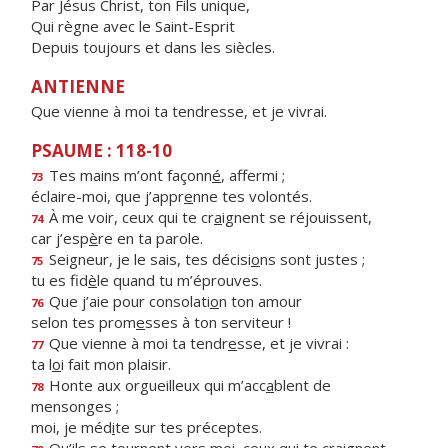
Par Jésus Christ, ton Fils unique,
Qui règne avec le Saint-Esprit
Depuis toujours et dans les siècles.
ANTIENNE
Que vienne à moi ta tendresse, et je vivrai.
PSAUME : 118-10
Tes mains m’ont façonn
é
, affermi ;
73
éclaire-moi, que j’appr
e
nne tes volontés.
À me voir, ceux qui te cr
a
ignent se réjouissent,
74
car j’esp
è
re en ta parole.
Seigneur, je le sais, tes décisi
o
ns sont justes ;
75
tu es fid
è
le quand tu m’éprouves.
Que j’aie pour consolati
o
n ton amour
76
selon tes prom
e
sses à ton serviteur !
Que vienne à moi ta tendr
e
sse, et je vivrai :
77
ta l
o
i fait mon plaisir.
Honte aux orgueilleux qui m’acc
a
blent de
78
mensonges ;
moi, je méd
i
te sur tes préceptes.