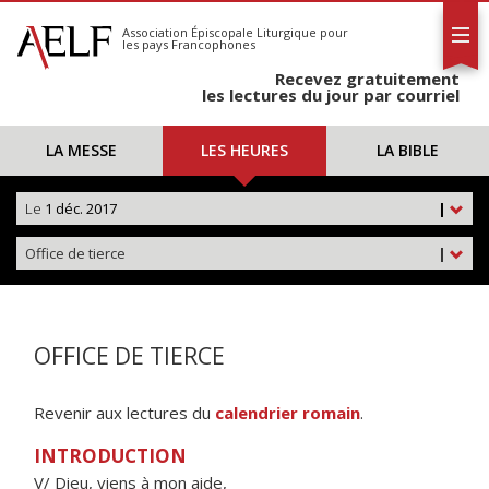
L'AELF
S'abonner
Association Épiscopale Liturgique
pour
les pays Francophones
Calendrier
Recevez gratuitement
Contact
les lectures du jour par courriel
LA MESSE
LES HEURES
LA BIBLE
Le
1 déc. 2017
|
Office de tierce
|
OFFICE DE TIERCE
Revenir aux lectures du
calendrier romain
.
INTRODUCTION
V/ Dieu, viens à mon aide,