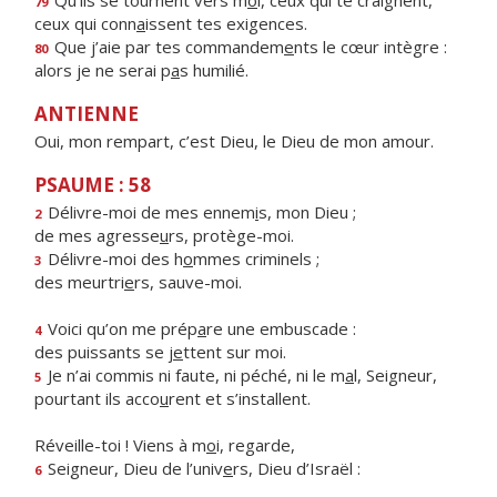
Qu’ils se tournent vers m
o
i, ceux qui te craignent,
79
ceux qui conn
a
issent tes exigences.
Que j’aie par tes commandem
e
nts le cœur intègre :
80
alors je ne serai p
a
s humilié.
ANTIENNE
Oui, mon rempart, c’est Dieu, le Dieu de mon amour.
PSAUME : 58
Délivre-moi de mes ennem
i
s, mon Dieu ;
2
de mes agresse
u
rs, protège-moi.
Délivre-moi des h
o
mmes criminels ;
3
des meurtri
e
rs, sauve-moi.
Voici qu’on me prép
a
re une embuscade :
4
des puissants se j
e
ttent sur moi.
Je n’ai commis ni faute, ni péché, ni le m
a
l, Seigneur,
5
pourtant ils acco
u
rent et s’installent.
Réveille-toi ! Viens à m
o
i, regarde,
Seigneur, Dieu de l’univ
e
rs, Dieu d’Israël :
6