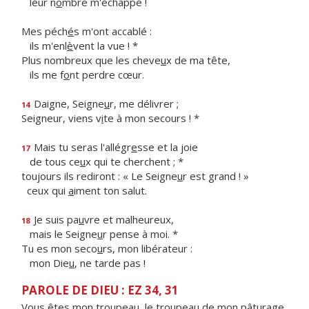
leur n
o
mbre m'échappe !
Mes péch
é
s m'ont accablé :
ils m'enl
è
vent la vue ! *
Plus nombreux que les cheve
u
x de ma tête,
ils me f
o
nt perdre cœur.
Daigne, Seigne
u
r, me délivrer ;
14
Seigneur, viens v
i
te à mon secours ! *
Mais tu seras l'allégr
e
sse et la joie
17
de tous ce
u
x qui te cherchent ; *
toujours ils rediront : « Le Seigne
u
r est grand ! »
ceux qui
a
iment ton salut.
Je suis pa
u
vre et malheureux,
18
mais le Seigne
u
r pense à moi. *
Tu es mon seco
u
rs, mon libérateur :
mon Die
u
, ne tarde pas !
PAROLE DE DIEU : EZ 34, 31
Vous êtes mon troupeau, le troupeau de mon pâturage,