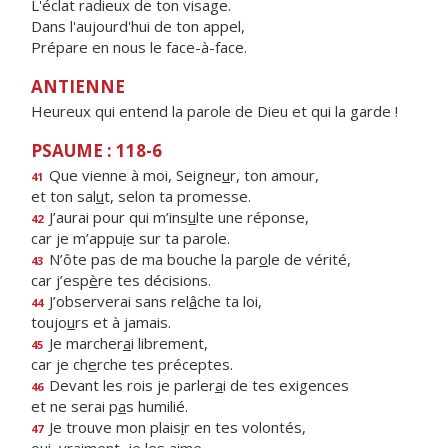
L'éclat radieux de ton visage.
Dans l'aujourd'hui de ton appel,
Prépare en nous le face-à-face.
ANTIENNE
Heureux qui entend la parole de Dieu et qui la garde !
PSAUME : 118-6
Que vienne à moi, Seigne
u
r, ton amour,
41
et ton sal
u
t, selon ta promesse.
J’aurai pour qui m’ins
u
lte une réponse,
42
car je m’appu
i
e sur ta parole.
N’ôte pas de ma bouche la par
o
le de vérité,
43
car j’esp
è
re tes décisions.
J’observerai sans rel
â
che ta loi,
44
toujo
u
rs et à jamais.
Je marcher
a
i librement,
45
car je ch
e
rche tes préceptes.
Devant les rois je parler
a
i de tes exigences
46
et ne serai p
a
s humilié.
Je trouve mon plais
i
r en tes volontés,
47