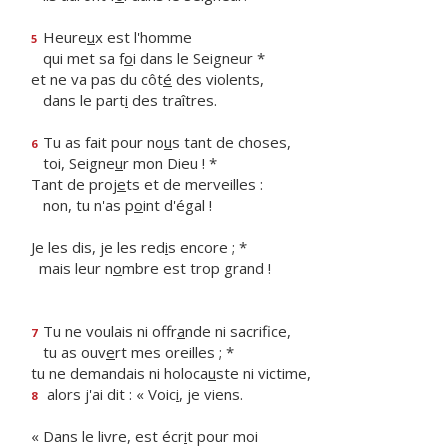
Heure
u
x est l'homme
5
qui met sa f
o
i dans le Seigneur *
et ne va pas du côt
é
des violents,
dans le part
i
des traîtres.
Tu as fait pour no
u
s tant de choses,
6
toi, Seigne
u
r mon Dieu ! *
Tant de proj
e
ts et de merveilles :
non, tu n'as p
o
int d'égal !
Je les dis, je les red
i
s encore ; *
mais leur n
o
mbre est trop grand !
Tu ne voulais ni offr
a
nde ni sacrifice,
7
tu as ouv
e
rt mes oreilles ; *
tu ne demandais ni holoca
u
ste ni victime,
alors j'ai dit : « Voic
i
, je viens.
8
« Dans le livre, est écr
i
t pour moi