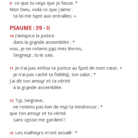
ce que tu ve
u
x que je fasse. *
9
Mon Dieu, voilà ce que j'aime :
ta loi me ti
e
nt aux entrailles. »
PSAUME : 39 - II
J'ann
o
nce la justice
10
dans la gr
a
nde assemblée ; *
vois, je ne retiens p
a
s mes lèvres,
Seigne
u
r, tu le sais.
Je n'ai pas enfoui ta justice au f
o
nd de mon cœur, +
11
je n'ai pas caché ta fidélit
é
, ton salut ; *
j'ai dit ton amo
u
r et ta vérité
à la gr
a
nde assemblée.
T
o
i, Seigneur,
12
ne retiens pas loin de m
o
i ta tendresse ; *
que ton amo
u
r et ta vérité
sans c
e
sse me gardent !
Les malhe
u
rs m'ont assailli : *
13