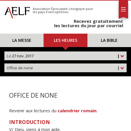
L'AELF
S'abonner
Association Épiscopale Liturgique
pour
les pays Francophones
Calendrier
Recevez gratuitement
Contact
les lectures du jour par courriel
LA MESSE
LES HEURES
LA BIBLE
Le
27 nov. 2017
|
Office de none
|
OFFICE DE NONE
Revenir aux lectures du
calendrier romain
.
INTRODUCTION
V/ Dieu, viens à mon aide,