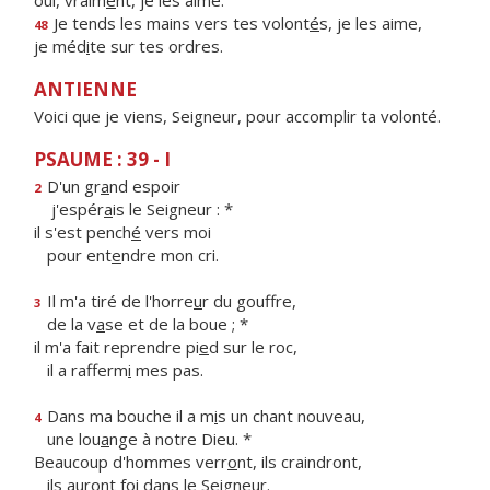
oui, vraim
e
nt, je les aime.
Je tends les mains vers tes volont
é
s, je les aime,
48
je méd
i
te sur tes ordres.
ANTIENNE
Voici que je viens, Seigneur, pour accomplir ta volonté.
PSAUME : 39 - I
D'un gr
a
nd espoir
2
j'espér
a
is le Seigneur : *
il s'est pench
é
vers moi
pour ent
e
ndre mon cri.
Il m'a tiré de l'horre
u
r du gouffre,
3
de la v
a
se et de la boue ; *
il m'a fait reprendre pi
e
d sur le roc,
il a rafferm
i
mes pas.
Dans ma bouche il a m
i
s un chant nouveau,
4
une lou
a
nge à notre Dieu. *
Beaucoup d'hommes verr
o
nt, ils craindront,
ils auront f
o
i dans le Seigneur.