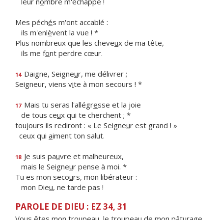
leur n
o
mbre m'échappe !
Mes péch
é
s m'ont accablé :
ils m'enl
è
vent la vue ! *
Plus nombreux que les cheve
u
x de ma tête,
ils me f
o
nt perdre cœur.
Daigne, Seigne
u
r, me délivrer ;
14
Seigneur, viens v
i
te à mon secours ! *
Mais tu seras l'allégr
e
sse et la joie
17
de tous ce
u
x qui te cherchent ; *
toujours ils rediront : « Le Seigne
u
r est grand ! »
ceux qui
a
iment ton salut.
Je suis pa
u
vre et malheureux,
18
mais le Seigne
u
r pense à moi. *
Tu es mon seco
u
rs, mon libérateur :
mon Die
u
, ne tarde pas !
PAROLE DE DIEU : EZ 34, 31
Vous êtes mon troupeau, le troupeau de mon pâturage,