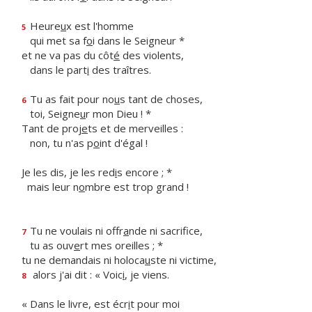
Heure
u
x est l'homme
5
qui met sa f
o
i dans le Seigneur *
et ne va pas du côt
é
des violents,
dans le part
i
des traîtres.
Tu as fait pour no
u
s tant de choses,
6
toi, Seigne
u
r mon Dieu ! *
Tant de proj
e
ts et de merveilles :
non, tu n'as p
o
int d'égal !
Je les dis, je les red
i
s encore ; *
mais leur n
o
mbre est trop grand !
Tu ne voulais ni offr
a
nde ni sacrifice,
7
tu as ouv
e
rt mes oreilles ; *
tu ne demandais ni holoca
u
ste ni victime,
alors j'ai dit : « Voic
i
, je viens.
8
« Dans le livre, est écr
i
t pour moi