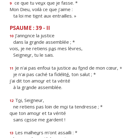
ce que tu ve
u
x que je fasse. *
9
Mon Dieu, voilà ce que j'aime :
ta loi me ti
e
nt aux entrailles. »
PSAUME : 39 - II
J'ann
o
nce la justice
10
dans la gr
a
nde assemblée ; *
vois, je ne retiens p
a
s mes lèvres,
Seigne
u
r, tu le sais.
Je n'ai pas enfoui ta justice au f
o
nd de mon cœur, +
11
je n'ai pas caché ta fidélit
é
, ton salut ; *
j'ai dit ton amo
u
r et ta vérité
à la gr
a
nde assemblée.
T
o
i, Seigneur,
12
ne retiens pas loin de m
o
i ta tendresse ; *
que ton amo
u
r et ta vérité
sans c
e
sse me gardent !
Les malhe
u
rs m'ont assailli : *
13