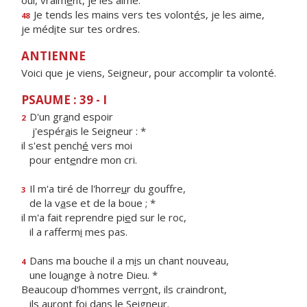
oui, vraim
e
nt, je les aime.
Je tends les mains vers tes volont
é
s, je les aime,
48
je méd
i
te sur tes ordres.
ANTIENNE
Voici que je viens, Seigneur, pour accomplir ta volonté.
PSAUME : 39 - I
D'un gr
a
nd espoir
2
j'espér
a
is le Seigneur : *
il s'est pench
é
vers moi
pour ent
e
ndre mon cri.
Il m'a tiré de l'horre
u
r du gouffre,
3
de la v
a
se et de la boue ; *
il m'a fait reprendre pi
e
d sur le roc,
il a rafferm
i
mes pas.
Dans ma bouche il a m
i
s un chant nouveau,
4
une lou
a
nge à notre Dieu. *
Beaucoup d'hommes verr
o
nt, ils craindront,
ils auront f
o
i dans le Seigneur.