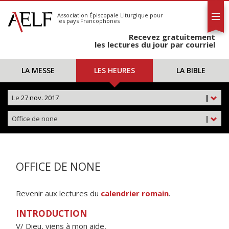
L'AELF
S'abonner
Association Épiscopale Liturgique
pour
les pays Francophones
Calendrier
Recevez gratuitement
Contact
les lectures du jour par courriel
LA MESSE
LES HEURES
LA BIBLE
Le
27 nov. 2017
|
Office de none
|
OFFICE DE NONE
Revenir aux lectures du
calendrier romain
.
INTRODUCTION
V/ Dieu, viens à mon aide,