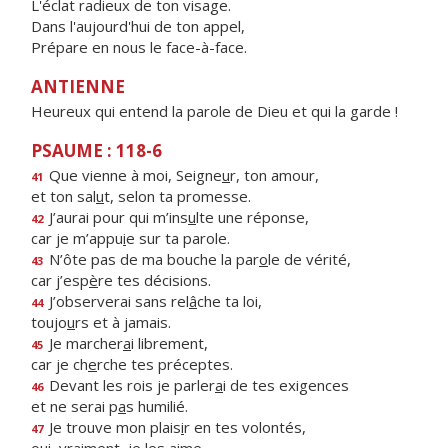
L'éclat radieux de ton visage.
Dans l'aujourd'hui de ton appel,
Prépare en nous le face-à-face.
ANTIENNE
Heureux qui entend la parole de Dieu et qui la garde !
PSAUME : 118-6
Que vienne à moi, Seigne
u
r, ton amour,
41
et ton sal
u
t, selon ta promesse.
J’aurai pour qui m’ins
u
lte une réponse,
42
car je m’appu
i
e sur ta parole.
N’ôte pas de ma bouche la par
o
le de vérité,
43
car j’esp
è
re tes décisions.
J’observerai sans rel
â
che ta loi,
44
toujo
u
rs et à jamais.
Je marcher
a
i librement,
45
car je ch
e
rche tes préceptes.
Devant les rois je parler
a
i de tes exigences
46
et ne serai p
a
s humilié.
Je trouve mon plais
i
r en tes volontés,
47