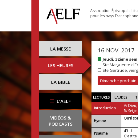
Association Épiscopale Lit
pour les pays Francophon
LA MESSE
16 NOV. 2017
Jeudi, 32ème se
Ste Marguerite d'E
LES HEURES
Ste Gertrude, vierg
Dimanche prochain
LA BIBLE
LECTURES
LAUDES
T
L'AELF
V/ Dieu,
Introduction
R/ Seign
VIDÉOS &
Qu'il so
...
Hymne
PODCASTS
43 - I —
Psaume
C'est ta