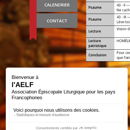
CALENDRIER
43 - II —
Psaume
Ne cache
tient.
43 - III 
Psaume
CONTACT
Lève-toi
fin.
Vision d
Lecture
Lecture
HOMÉLIE
patristique
Pour ceu
Conclusion
que l’œi