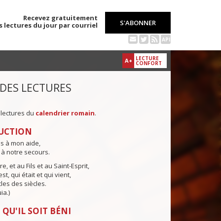
Recevez gratuitement
S'ABONNER
s lectures du jour par courriel
API
LECTURE
A+
CONFORT
 DES LECTURES
 lectures du
calendrier romain
.
UCTION
ns à mon aide,
 à notre secours.
e, et au Fils et au Saint-Esprit,
st, qui était et qui vient,
cles des siècles.
ia.)
 QU'IL SOIT BÉNI