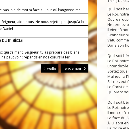
Trad. J.F Frié
Qu'il soit bén
 pas loin de moi ta face au jour où l'angoisse me
Le Roi, notre
—
Ouvrez, ouv
, Seigneur, aide-nous. Ne nous rejette pas jusqu'à la
Ne fermez p
e Daniel
Il vient à no
Grandeur ni
Vêtu comme 
 DU II° SIÈCLE
Dans son hum
x qui t’aiment, Seigneur, tu as préparé des biens
Qu'il soit bén
l ne peut voir : répands en nos cœurs la fer...
Le Roi, notre
Entendez-le 
veille
lendemain
Sortez tous d
Malheur à l
S'il ne veut 
Le Christ de
Qui vient no
Qu'il soit bén
Le Roi, notre
Il montre à 
La face du S
À lui sont e
La gloire et 