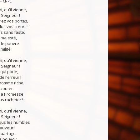
 — CNPL
i, qu'il vienne,
 Seigneur !
rez vos portes,
lus vos cœurs !
us sans faste,
 majesté,
le pauvre
ilité !
i, qu'il vienne,
 Seigneur !
qui parle,
e l'erreur !
'homme riche
écouter
 la Promesse
us racheter !
i, qu'il vienne,
 Seigneur !
tous les humbles
auveur !
n partage
le pouvoir,