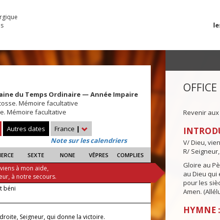
urgique
le
es
OFFICE
maine du Temps Ordinaire — Année Impaire
cosse. Mémoire facultative
e. Mémoire facultative
Revenir aux
Autres dates
France
|
INTROD
Note sur les calendriers
V/ Dieu, vie
R/ Seigneur,
IERCE
SEXTE
NONE
VÊPRES
COMPLIES
Gloire au Pèr
 viens à mon aide,
au Dieu qui e
eur, à notre secours.
pour les siè
it béni
Amen. (Allélu
HYMNE :
 droite, Seigneur, qui donne la victoire.