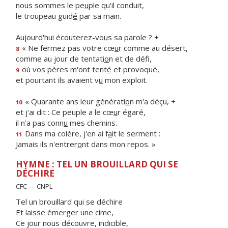
nous sommes le pe
u
ple qu'il conduit,
le troupeau guid
é
par sa main.
Aujourd'hui écouterez-vo
u
s sa parole ? +
« Ne fermez pas votre cœ
u
r comme au désert,
8
comme au jour de tentati
o
n et de défi,
où vos pères m'ont tent
é
et provoqué,
9
et pourtant ils avaient v
u
mon exploit.
« Quarante ans leur générati
o
n m'a déçu, +
10
et j'ai dit : Ce peuple a le cœ
u
r égaré,
il n'a pas conn
u
mes chemins.
Dans ma colère, j'en ai f
a
it le serment :
11
Jamais ils n'entrer
o
nt dans mon repos. »
HYMNE : TEL UN BROUILLARD QUI SE
DÉCHIRE
CFC — CNPL
Tel un brouillard qui se déchire
Et laisse émerger une cime,
Ce jour nous découvre, indicible,