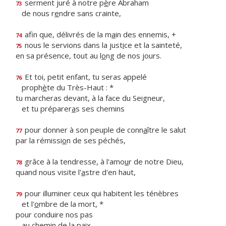
serment juré à notre p
è
re Abraham
73
de nous r
e
ndre sans crainte,
afin que, délivrés de la m
a
in des ennemis, +
74
nous le servions dans la just
i
ce et la sainteté,
75
en sa présence, tout au l
o
ng de nos jours.
Et toi, petit enfant, tu seras appelé
76
proph
è
te du Très-Haut : *
tu marcheras devant, à la face du Seigneur,
et tu préparer
a
s ses chemins
pour donner à son peuple de conn
a
ître le salut
77
par la rémissi
o
n de ses péchés,
grâce à la tendresse, à l'amo
u
r de notre Dieu,
78
quand nous visite l'
a
stre d'en haut,
pour illuminer ceux qui habitent les ténèbres
79
et l'
o
mbre de la mort, *
pour conduire nos pas
au chem
i
n de la paix.