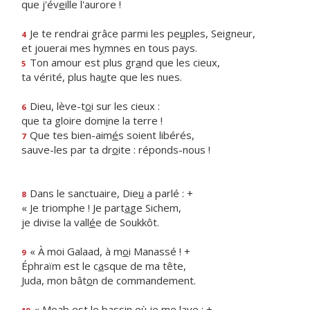
que j'év
e
ille l'aurore !
Je te rendrai grâce parmi les pe
u
ples, Seigneur,
4
et jouerai mes h
y
mnes en tous pays.
Ton amour est plus gr
a
nd que les cieux,
5
ta vérité, plus ha
u
te que les nues.
Dieu, lève-t
o
i sur les cieux :
6
que ta gloire dom
i
ne la terre !
Que tes bien-aim
é
s soient libérés,
7
sauve-les par ta dr
o
ite : réponds-nous !
Dans le sanctuaire, Die
u
a parlé : +
8
« Je triomphe ! Je part
a
ge Sichem,
je divise la vall
é
e de Soukkôt.
« À moi Galaad, à m
o
i Manassé ! +
9
Éphraïm est le c
a
sque de ma tête,
Juda, mon bât
o
n de commandement.
« Moab est le bass
i
n où je me lave ; +