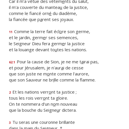
Car il m'a vêtue des vêtem
e
nts du salut,
il m'a couverte du mantea
u
de la justice,
comme le fiancé orn
é
du diadème,
la fiancée que p
a
rent ses joyaux.
Comme la terre fait écl
o
re son germe,
11
et le jardin, germ
e
r ses semences,
le Seigneur Dieu fera germ
e
r la justice
et la louange devant to
u
tes les nations.
Pour la cause de Sion, je ne me t
a
irai pas,
62.1
et pour Jérusalem, je n'aur
a
i de cesse
que son juste ne m
o
nte comme l'aurore,
que son Sauveur ne br
i
lle comme la flamme.
Et les nations verr
o
nt ta justice ;
2
tous les rois verr
o
nt ta gloire.
On te nommera d'un n
o
m nouveau
que la bouche du Seigne
u
r dictera.
Tu seras une couronne brillante
3
dans la m
a
in du Seigneur, *