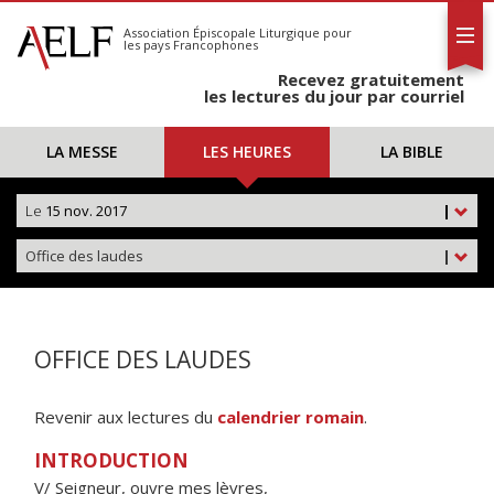
L'AELF
S'abonner
Association Épiscopale Liturgique
pour
les pays Francophones
Calendrier
Recevez gratuitement
Contact
les lectures du jour par courriel
LA MESSE
LES HEURES
LA BIBLE
Le
15 nov. 2017
|
Office des laudes
|
OFFICE DES LAUDES
Revenir aux lectures du
calendrier romain
.
INTRODUCTION
V/ Seigneur, ouvre mes lèvres,