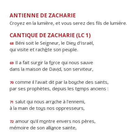
ANTIENNE DE ZACHARIE
Croyez en la lumière, et vous serez des fils de lumière.
CANTIQUE DE ZACHARIE (LC 1)
Béni soit le Seigneur, le Die
u
d'Israël,
68
qui visite et rach
è
te son peuple.
Il a fait surgir la f
o
rce qui nous sauve
69
dans la maison de Dav
i
d, son serviteur,
comme il l'avait dit par la bo
u
che des saints,
70
par ses prophètes, depuis les t
e
mps anciens :
salut qui nous arr
a
che à l'ennemi,
71
à la main de to
u
s nos oppresseurs,
amour qu'il m
o
ntre envers nos pères,
72
mémoire de son alli
a
nce sainte,