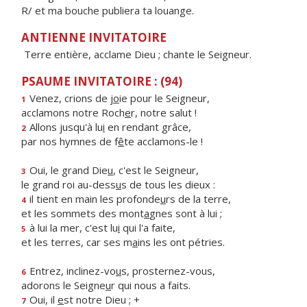
R/ et ma bouche publiera ta louange.
ANTIENNE INVITATOIRE
Terre entière, acclame Dieu ; chante le Seigneur.
PSAUME INVITATOIRE : (94)
Venez, crions de j
o
ie pour le Seigneur,
1
acclamons notre Roch
e
r, notre salut !
Allons jusqu'à lu
i
en rendant grâce,
2
par nos hymnes de f
ê
te acclamons-le !
Oui, le grand Die
u
, c'est le Seigneur,
3
le grand roi au-dess
u
s de tous les dieux :
il tient en main les profonde
u
rs de la terre,
4
et les sommets des mont
a
gnes sont à lui ;
à lui la mer, c'est lu
i
qui l'a faite,
5
et les terres, car ses m
a
ins les ont pétries.
Entrez, inclinez-vo
u
s, prosternez-vous,
6
adorons le Seigne
u
r qui nous a faits.
Oui, il
e
st notre Dieu ; +
7