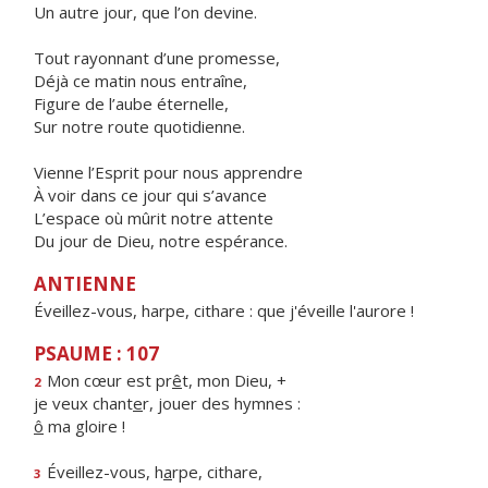
Un autre jour, que l’on devine.
Tout rayonnant d’une promesse,
Déjà ce matin nous entraîne,
Figure de l’aube éternelle,
Sur notre route quotidienne.
Vienne l’Esprit pour nous apprendre
À voir dans ce jour qui s’avance
L’espace où mûrit notre attente
Du jour de Dieu, notre espérance.
ANTIENNE
Éveillez-vous, harpe, cithare : que j'éveille l'aurore !
PSAUME : 107
Mon cœur est pr
ê
t, mon Dieu, +
2
je veux chant
e
r, jouer des hymnes :
ô
ma gloire !
Éveillez-vous, h
a
rpe, cithare,
3