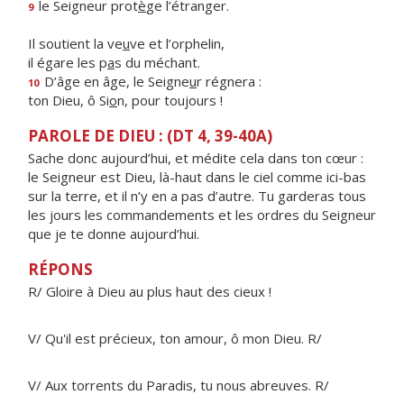
le Seigneur prot
è
ge l’étranger.
9
Il soutient la ve
u
ve et l’orphelin,
il égare les p
a
s du méchant.
D’âge en âge, le Seigne
u
r régnera :
10
ton Dieu, ô Si
o
n, pour toujours !
PAROLE DE DIEU : (DT 4, 39-40A)
Sache donc aujourd’hui, et médite cela dans ton cœur :
le Seigneur est Dieu, là-haut dans le ciel comme ici-bas
sur la terre, et il n’y en a pas d’autre. Tu garderas tous
les jours les commandements et les ordres du Seigneur
que je te donne aujourd’hui.
RÉPONS
R/ Gloire à Dieu au plus haut des cieux !
V/ Qu'il est précieux, ton amour, ô mon Dieu. R/
V/ Aux torrents du Paradis, tu nous abreuves. R/