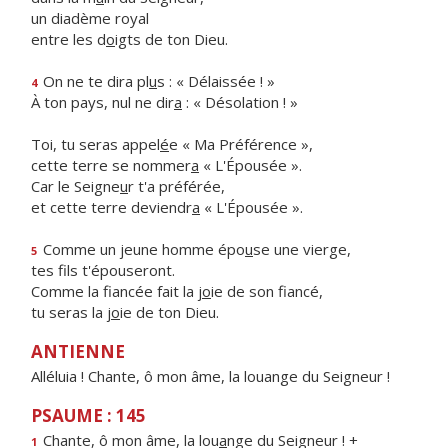
un diadème royal
entre les d
o
igts de ton Dieu.
On ne te dira pl
u
s : « Délaissée ! »
4
À ton pays, nul ne dir
a
: « Désolation ! »
Toi, tu seras appel
é
e « Ma Préférence »,
cette terre se nommer
a
« L'Épousée ».
Car le Seigne
u
r t'a préférée,
et cette terre deviendr
a
« L'Épousée ».
Comme un jeune homme épo
u
se une vierge,
5
tes f
ls t'épouseront.
Comme la fiancée fait la j
o
ie de son fiancé,
tu seras la j
o
ie de ton Dieu.
ANTIENNE
Alléluia ! Chante, ô mon âme, la louange du Seigneur !
PSAUME : 145
Chante, ô mon âme, la lou
a
nge du Seigneur ! +
1