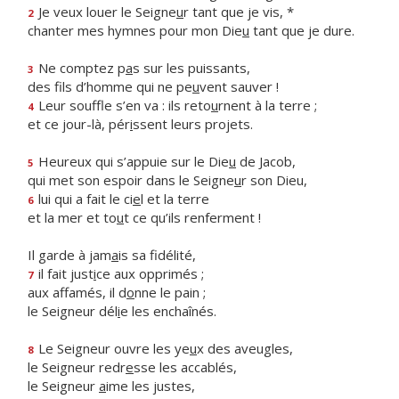
Je veux louer le Seigne
u
r tant que je vis, *
2
chanter mes hymnes pour mon Die
u
tant que je dure.
Ne comptez p
a
s sur les puissants,
3
des fils d’homme qui ne pe
u
vent sauver !
Leur souffle s’en va : ils reto
u
rnent à la terre ;
4
et ce jour-là, pér
i
ssent leurs projets.
Heureux qui s’appuie sur le Die
u
de Jacob,
5
qui met son espoir dans le Seigne
u
r son Dieu,
lui qui a fait le ci
e
l et la terre
6
et la mer et to
u
t ce qu’ils renferment !
Il garde à jam
a
is sa fidélité,
il fait just
i
ce aux opprimés ;
7
aux affamés, il d
o
nne le pain ;
le Seigneur dél
i
e les enchaînés.
Le Seigneur ouvre les ye
u
x des aveugles,
8
le Seigneur redr
e
sse les accablés,
le Seigneur
a
ime les justes,