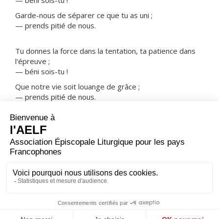
— béni sois-tu !
Garde-nous de séparer ce que tu as uni ;
— prends pitié de nous.
Tu donnes la force dans la tentation, ta patience dans
l'épreuve ;
— béni sois-tu !
Que notre vie soit louange de grâce ;
— prends pitié de nous.
NOTRE PÈRE
ORAISON
Souviens-toi, Seigneur, de ton Alliance scellée dans le
sang de ton Fils, rappelle à ton peuple le pardon que tu
lui offres, et rends-lui la joie d'être sauvé.