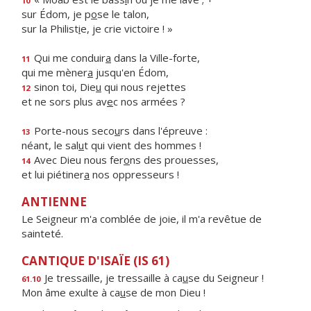
10
sur Édom, je p
o
se le talon,
sur la Philist
i
e, je crie victoire ! »
Qui me conduir
a
dans la Ville-forte,
11
qui me mèner
a
jusqu'en Édom,
sinon toi, Die
u
qui nous rejettes
12
et ne sors plus av
e
c nos armées ?
Porte-nous seco
u
rs dans l'épreuve :
13
néant, le sal
u
t qui vient des hommes !
Avec Dieu nous fer
o
ns des prouesses,
14
et lui piétiner
a
nos oppresseurs !
ANTIENNE
Le Seigneur m'a comblée de joie, il m'a revêtue de
sainteté.
CANTIQUE D'ISAÏE (IS 61)
Je tressaille, je tressaille à ca
u
se du Seigneur !
61.10
Mon âme exulte à ca
u
se de mon Dieu !