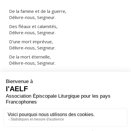
De la famine et de la guerre,
Délivre-nous, Seigneur.
Des fléaux et calamités,
Délivre-nous, Seigneur.
D’une mort imprévue,
Délivre-nous, Seigneur.
De la mort éternelle,
Délivre-nous, Seigneur.
NOTRE PÈRE
ORAISON
Que notre prière du soir monte jusqu'à toi, Seigneur,
Père très saint, Dieu éternel et tout-puissant ; que
descende sur nous ta bénédiction, afin qu'avec ton aide,
dès maintenant et pour toujours, nous soyons sauvés.