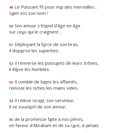
Le Puissant fit pour m
o
i des merveilles ;
49
S
a
int est son nom !
Son amour s'ét
e
nd d'âge en âge
50
sur ce
u
x qui le craignent ;
Déployant la f
o
rce de son bras,
51
il disp
e
rse les superbes.
Il renverse les puiss
a
nts de leurs trônes,
52
il él
è
ve les humbles.
Il comble de bi
e
ns les affamés,
53
renvoie les r
i
ches les mains vides.
Il relève Isra
ë
l, son serviteur,
54
il se souvi
e
nt de son amour,
de la promesse f
a
ite à nos pères,
55
en faveur d'Abraham et de sa r
a
ce, à jamais.