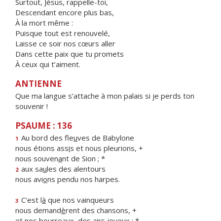
Surtout, Jésus, rappelle-toi,
Descendant encore plus bas,
À la mort même :
Puisque tout est renouvelé,
Laisse ce soir nos cœurs aller
Dans cette paix que tu promets
À ceux qui t’aiment.
ANTIENNE
Que ma langue s’attache à mon palais si je perds ton
souvenir !
PSAUME : 136
Au bord des fle
u
ves de Babylone
1
nous étions ass
i
s et nous pleurions, +
nous souven
a
nt de Sion ; *
aux sa
u
les des alentours
2
nous avi
o
ns pendu nos harpes.
C’est l
à
que nos vainqueurs
3
nous demand
è
rent des chansons, +
et nos bourrea
u
x, des airs joyeux : *