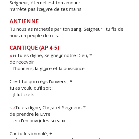
Seigneur, étern
e
l est ton amour :
n’arrête pas l’œ
u
vre de tes mains.
ANTIENNE
Tu nous as rachetés par ton sang, Seigneur : tu fis de
nous un peuple de rois.
CANTIQUE (AP 4-5)
Tu es digne, Seigne
u
r notre Dieu, *
4.11
de recevoir
l'honneur, la gl
o
ire et la puissance.
C'est toi qui cré
a
s l'univers ; *
tu as voulu qu'il soit :
i
l fut créé.
Tu es digne, Chr
i
st et Seigneur, *
5.9
de prendre le Livre
et d'en ouvr
i
r les sceaux.
Car tu fus immolé, +