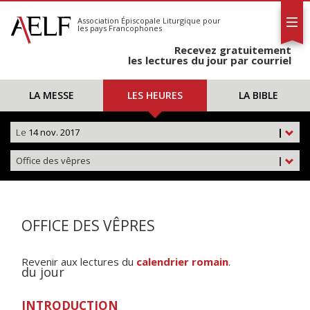
L'AELF
S'abonner
Association Épiscopale Liturgique
pour
les pays Francophones
Calendrier
Recevez gratuitement
Contact
les lectures du jour par courriel
LA MESSE
LES HEURES
LA BIBLE
Le
14 nov. 2017
|
Office des vêpres
|
OFFICE DES VÊPRES
Revenir aux lectures du
calendrier romain
.
du jour
INTRODUCTION