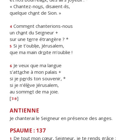
« Chantez-no
u
s, disaient-ils,
quelque ch
a
nt de Sion. »
Comm
e
nt chanterions-nous
4
un ch
a
nt du Seigneur +
sur une t
e
rre étrangère ? *
Si je t’oubl
i
e, Jérusalem,
5
que ma main dr
o
ite m’oublie !
Je veux que ma langue
6
s’att
a
che à mon palais +
si je p
e
rds ton souvenir, *
si je n’él
è
ve Jérusalem,
au somm
e
t de ma joie.
[
]
7-9
ANTIENNE
Je chanterai le Seigneur en présence des anges.
PSAUME : 137
De tout mon cœur, Seigne
u
r, je te rends grâce :
1