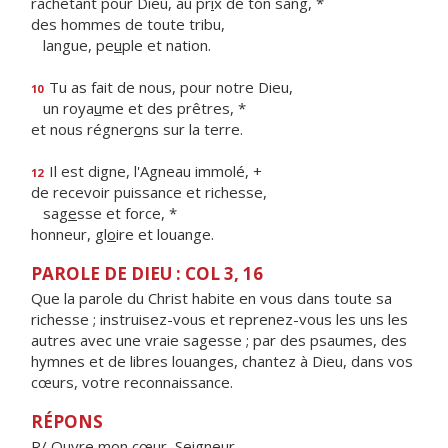
rachetant pour Dieu, au pr
i
x de ton sang, *
des hommes de toute tribu,
langue, pe
u
ple et nation.
Tu as fait de nous, pour notre Dieu,
10
un roya
u
me et des prêtres, *
et nous régner
o
ns sur la terre.
Il est digne, l'Agneau immolé, +
12
de recevoir puissance et richesse,
sag
e
sse et force, *
honneur, gl
o
ire et louange.
PAROLE DE DIEU : COL 3, 16
Que la parole du Christ habite en vous dans toute sa
richesse ; instruisez-vous et reprenez-vous les uns les
autres avec une vraie sagesse ; par des psaumes, des
hymnes et de libres louanges, chantez à Dieu, dans vos
cœurs, votre reconnaissance.
RÉPONS
R/ Ouvre mon cœur, Seigneur,