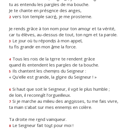
tu as entendu les par
o
les de ma bouche.
Je te chante en prés
e
nce des anges,
vers ton temple sacr
é
, je me prosterne.
2
Je rends grâce à ton nom pour ton amo
u
r et ta vérité,
car tu élèves, au-dessus de tout, ton n
o
m et ta parole.
Le jour où tu répond
i
s à mon appel,
3
tu fis grandir en mon
â
me la force.
Tous les rois de la t
e
rre te rendent grâce
4
quand ils entendent les par
o
les de ta bouche.
Ils chantent les chem
i
ns du Seigneur :
5
« Qu’elle est grande, la gl
o
ire du Seigneur ! »
Si haut que soit le Seigneur, il v
o
it le plus humble ;
6
de loin, il reconn
a
ît l’orgueilleux.
Si je marche au milieu des ang
o
isses, tu me fais vivre,
7
ta main s’abat sur mes ennem
i
s en colère.
Ta droite me r
e
nd vainqueur.
Le Seigneur fait to
u
t pour moi !
8