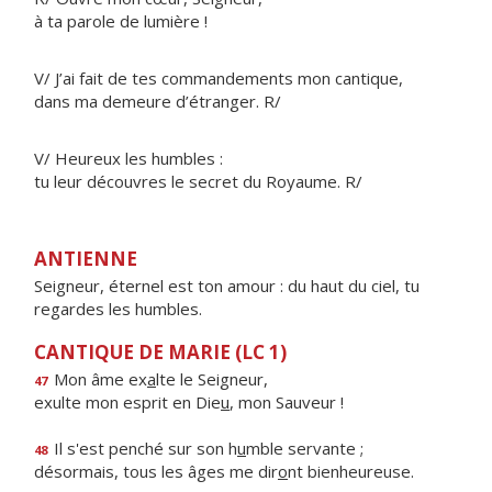
à ta parole de lumière !
V/ J’ai fait de tes commandements mon cantique,
dans ma demeure d’étranger. R/
V/ Heureux les humbles :
tu leur découvres le secret du Royaume. R/
ANTIENNE
Seigneur, éternel est ton amour : du haut du ciel, tu
regardes les humbles.
CANTIQUE DE MARIE (LC 1)
Mon âme ex
a
lte le Seigneur,
47
exulte mon esprit en Die
u
, mon Sauveur !
Il s'est penché sur son h
u
mble servante ;
48
désormais, tous les âges me dir
o
nt bienheureuse.