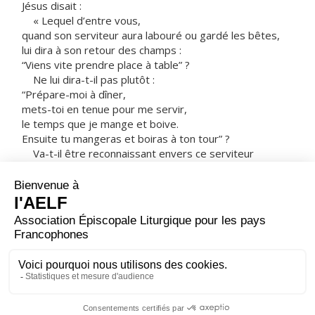
Jésus disait :
« Lequel d’entre vous,
quand son serviteur aura labouré ou gardé les bêtes,
lui dira à son retour des champs :
“Viens vite prendre place à table” ?
Ne lui dira-t-il pas plutôt :
“Prépare-moi à dîner,
mets-toi en tenue pour me servir,
le temps que je mange et boive.
Ensuite tu mangeras et boiras à ton tour” ?
Va-t-il être reconnaissant envers ce serviteur
d’avoir exécuté ses ordres ?
De même vous aussi,
quand vous aurez exécuté tout ce qui vous a été
ordonné,
dites :
“Nous sommes de simples serviteurs :
nous n’avons fait que notre devoir” »
– Acclamons la Parole de Dieu.