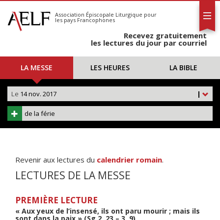
L'AELF
S'abonner
Association Épiscopale Liturgique
pour
les pays Francophones
Calendrier
Recevez gratuitement
Contact
les lectures du jour par courriel
LA MESSE
LES HEURES
LA BIBLE
Le
14 nov. 2017
|
de la férie
Revenir aux lectures du
calendrier romain
.
LECTURES DE LA MESSE
PREMIÈRE LECTURE
« Aux yeux de l’insensé, ils ont paru mourir ; mais ils
sont dans la paix » (Sg 2, 23 – 3, 9)