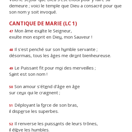
demeure ; voici le temple que Dieu a consacré pour que
son nom y soit invoqué.
CANTIQUE DE MARIE (LC 1)
Mon âme ex
a
lte le Seigneur,
47
exulte mon esprit en Die
u
, mon Sauveur !
Il s'est penché sur son h
u
mble servante ;
48
désormais, tous les âges me dir
o
nt bienheureuse.
Le Puissant fit pour m
o
i des merveilles ;
49
S
a
int est son nom !
Son amour s'ét
e
nd d'âge en âge
50
sur ce
u
x qui le craignent ;
Déployant la f
o
rce de son bras,
51
il disp
e
rse les superbes.
Il renverse les puiss
a
nts de leurs trônes,
52
il él
è
ve les humbles.