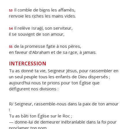
Il comble de bi
e
ns les affamés,
53
renvoie les r
i
ches les mains vides.
Il relève Isra
ë
l, son serviteur,
54
il se souvi
e
nt de son amour,
de la promesse f
a
ite à nos pères,
55
en faveur d'Abraham et de sa r
a
ce, à jamais.
INTERCESSION
Tu as donné ta vie, Seigneur Jésus, pour rassembler en
un seul peuple tous les enfants de Dieu dispersés ;
aujourd'hui nous te prions pour ton Église que
défigurent nos divisions :
R/ Seigneur, rassemble-nous dans la paix de ton amour
!
Tu as bâti ton Église sur le Roc ;
— donne-lui de demeurer inébranlable dans la foi pour
proclamer ton nom.