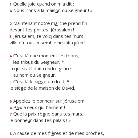
Quelle j
o
ie quand on m’a dit :
1
« Nous irons à la mais
o
n du Seigneur ! »
Maintenant notre m
a
rche prend fin
2
devant tes p
o
rtes, Jérusalem !
Jérusalem, te voic
i
dans tes murs :
3
ville où tout ens
e
mble ne fait qu’un !
C’est là que montent les tribus,
4
les trib
u
s du Seigneur, *
là qu’Israël doit rendre grâce
au n
o
m du Seigneur.
C’est là le si
è
ge du droit, *
5
le siège de la mais
o
n de David.
Appelez le bonhe
u
r sur Jérusalem :
6
« P
a
ix à ceux qui t’aiment !
Que la paix r
è
gne dans tes murs,
7
le bonhe
u
r dans tes palais ! »
À cause de mes fr
è
res et de mes proches,
8