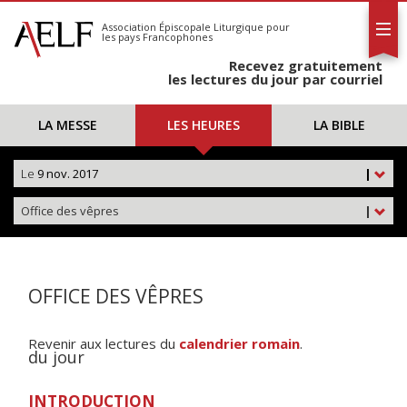
L'AELF
S'abonner
Association Épiscopale Liturgique
pour
les pays Francophones
Calendrier
Recevez gratuitement
Contact
les lectures du jour par courriel
LA MESSE
LES HEURES
LA BIBLE
Le
9 nov. 2017
|
Office des vêpres
|
OFFICE DES VÊPRES
Revenir aux lectures du
calendrier romain
.
du jour
INTRODUCTION