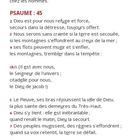
chez les hommes.
PSAUME : 45
Dieu est pour nous ref
u
ge et force,
2
secours dans la détresse, toujo
u
rs offert.
Nous serons sans crainte si la t
e
rre est secouée,
3
si les montagnes s'effondrent au cre
u
x de la mer ;
ses flots peuvent mug
i
r et s'enfler,
4
les montagnes, trembl
e
r dans la tempête :
(Il
e
st avec nous,
(R/)
le Seigne
u
r de l'univers ;
citad
e
lle pour nous,
le Die
u
de Jacob !)
Le Fleuve, ses bras réjouissent la v
i
lle de Dieu,
5
la plus sainte des deme
u
res du Très-Haut.
Dieu s'y tient : elle
e
st inébranlable ;
6
quand renaît le matin, Die
u
la secourt.
Des peuples mugissent, des r
è
gnes s'effondrent ;
7
quand sa voix retentit, la t
e
rre se défait.