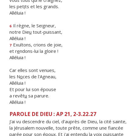
vous tous qui le craignez,
les pet
i
ts et les grands.
Alléluia !
Il règne, le Seigneur,
6
notre Die
u
tout-puissant,
Alléluia !
Exultons, crions de joie,
7
et r
e
ndons-lui la gloire !
Alléluia !
Car elles sont venues,
les N
o
ces de l'Agneau,
Alléluia !
Et pour lui son épouse
a revêt
u
sa parure.
Alléluia !
PAROLE DE DIEU : AP 21, 2-3.22.27
J'ai vu descendre du ciel, d'auprès de Dieu, la cité sainte,
la Jérusalem nouvelle, toute prête, comme une fiancée
parée pour son époux. Et j'ai entendu la voix puissante