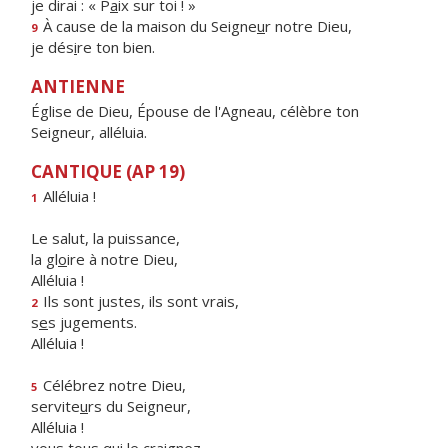
je dirai : « P
a
ix sur toi ! »
À cause de la maison du Seigne
u
r notre Dieu,
9
je dés
i
re ton bien.
ANTIENNE
Église de Dieu, Épouse de l'Agneau, célèbre ton
Seigneur, alléluia.
CANTIQUE (AP 19)
Alléluia !
1
Le salut, la puissance,
la gl
o
ire à notre Dieu,
Alléluia !
Ils sont justes, ils sont vrais,
2
s
e
s jugements.
Alléluia !
Célébrez notre Dieu,
5
servite
u
rs du Seigneur,
Alléluia !