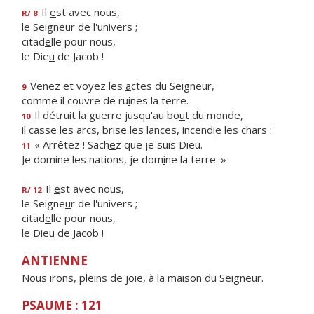
Il
e
st avec nous,
R/ 8
le Seigne
u
r de l'univers ;
citad
e
lle pour nous,
le Die
u
de Jacob !
Venez et voyez les
a
ctes du Seigneur,
9
comme il couvre de ru
i
nes la terre.
Il détruit la guerre jusqu'au bo
u
t du monde,
10
il casse les arcs, brise les lances, incend
i
e les chars :
« Arrêtez ! Sach
e
z que je suis Dieu.
11
Je domine les nations, je dom
i
ne la terre. »
Il
e
st avec nous,
R/ 12
le Seigne
u
r de l'univers ;
citad
e
lle pour nous,
le Die
u
de Jacob !
ANTIENNE
Nous irons, pleins de joie, à la maison du Seigneur.
PSAUME : 121