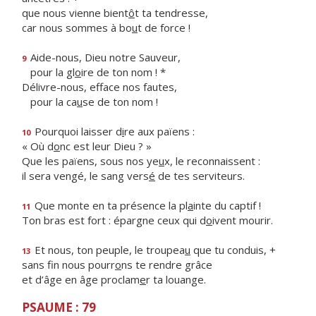
que nous vienne bient
ô
t ta tendresse,
car nous sommes à bo
u
t de force !
Aide-nous, Dieu notre Sauveur,
9
pour la gl
o
ire de ton nom ! *
Délivre-nous, efface nos fautes,
pour la ca
u
se de ton nom !
Pourquoi laisser d
i
re aux païens :
10
« Où d
o
nc est leur Dieu ? »
Que les païens, sous nos ye
u
x, le reconnaissent :
il sera vengé, le sang vers
é
de tes serviteurs.
Que monte en ta présence la pl
a
inte du captif !
11
Ton bras est fort : épargne ceux qui d
o
ivent mourir.
Et nous, ton peuple, le troupea
u
que tu conduis, +
13
sans fin nous pourr
o
ns te rendre grâce
et d’âge en âge proclam
e
r ta louange.
PSAUME : 79