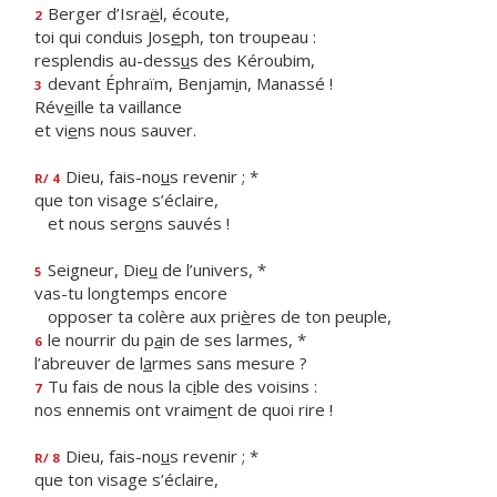
Berger d’Isra
ë
l, écoute,
2
toi qui conduis Jos
e
ph, ton troupeau :
resplendis au-dess
u
s des Kéroubim,
devant Éphraïm, Benjam
i
n, Manassé !
3
Rév
e
ille ta vaillance
et vi
e
ns nous sauver.
Dieu, fais-no
u
s revenir ; *
R/ 4
que ton visage s’éclaire,
et nous ser
o
ns sauvés !
Seigneur, Die
u
de l’univers, *
5
vas-tu longtemps encore
opposer ta colère aux pri
è
res de ton peuple,
le nourrir du p
a
in de ses larmes, *
6
l’abreuver de l
a
rmes sans mesure ?
Tu fais de nous la c
i
ble des voisins :
7
nos ennemis ont vraim
e
nt de quoi rire !
Dieu, fais-no
u
s revenir ; *
R/ 8
que ton visage s’éclaire,