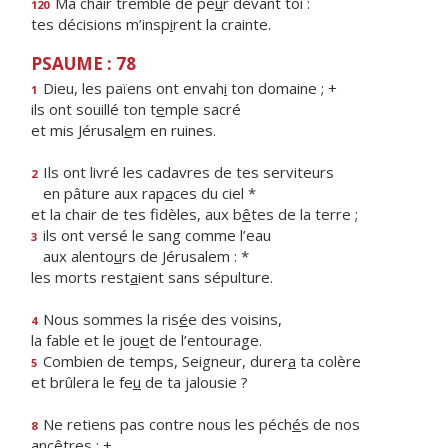
Ma chair tremble de pe
u
r devant toi :
120
tes décisions m’insp
i
rent la crainte.
PSAUME : 78
Dieu, les païens ont envah
i
ton domaine ; +
1
ils ont souillé ton t
e
mple sacré
et mis Jérusal
e
m en ruines.
Ils ont livré les cadavres de tes serviteurs
2
en pâture aux rap
a
ces du ciel *
et la chair de tes fidèles, aux b
ê
tes de la terre ;
ils ont versé le sang comme l’eau
3
aux alento
u
rs de Jérusalem : *
les morts rest
a
ient sans sépulture.
Nous sommes la ris
é
e des voisins,
4
la fable et le jou
e
t de l’entourage.
Combien de temps, Seigneur, durer
a
ta colère
5
et brûlera le fe
u
de ta jalousie ?
Ne retiens pas contre nous les péch
é
s de nos
8
ancêtres : +