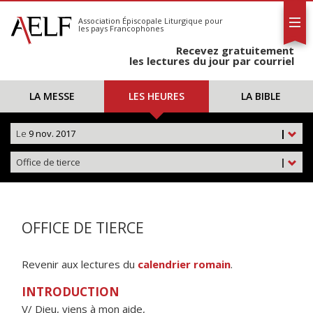
L'AELF
S'abonner
Association Épiscopale Liturgique
pour
les pays Francophones
Calendrier
Recevez gratuitement
Contact
les lectures du jour par courriel
LA MESSE
LES HEURES
LA BIBLE
Le
9 nov. 2017
|
Office de tierce
|
OFFICE DE TIERCE
Revenir aux lectures du
calendrier romain
.
INTRODUCTION
V/ Dieu, viens à mon aide,