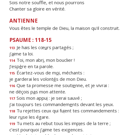
Sois notre souffle, et nous pourrons
Chanter sa gloire en vérité.
ANTIENNE
Vous êtes le temple de Dieu, la maison qu'il construit.
PSAUME : 118-15
Je hais les cœ
u
rs partagés ;
113
j’
a
ime ta loi.
Toi, mon abr
i
, mon bouclier !
114
J’esp
è
re en ta parole.
Écartez-vous de m
o
i, méchants :
115
je garderai les volont
é
s de mon Dieu.
Que ta promesse me souti
e
nne, et je vivrai :
116
ne déçois p
a
s mon attente.
Sois mon appu
i
: je serai sauvé ;
117
j’ai toujours tes commandem
e
nts devant les yeux.
Tu rejettes ceux qui fu
i
ent tes commandements :
118
leur r
u
se les égare.
Tu mets au rebut tous les imp
i
es de la terre ;
119
c’est pourquoi j’
a
ime tes exigences.