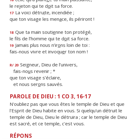
le rejeton qui te d
o
it sa force.
La voici détru
i
te, incendiée ;
17
que ton visage les men
a
ce, ils périront !
Que ta main souti
e
nne ton protégé,
18
le fils de l’homme qui te d
o
it sa force.
Jamais plus nous n’ir
o
ns loin de toi :
19
fais-nous vivre et invoqu
e
r ton nom !
Seigneur, Dieu de l’univers,
R/ 20
fais-no
u
s revenir ; *
que ton visage s’éclaire,
et nous ser
o
ns sauvés.
PAROLE DE DIEU : 1 CO 3, 16-17
N'oubliez pas que vous êtes le temple de Dieu et que
l'Esprit de Dieu habite en vous. Si quelqu'un détruit le
temple de Dieu, Dieu le détruira ; car le temple de Dieu
est sacré, et ce temple, c'est vous.
RÉPONS